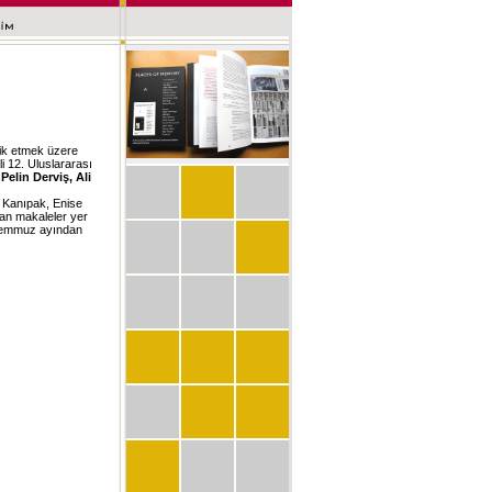
lik etmek üzere
li 12. Uluslararası
Pelin Derviş, Ali
r Kanıpak, Enise
lan makaleler yer
Temmuz ayından