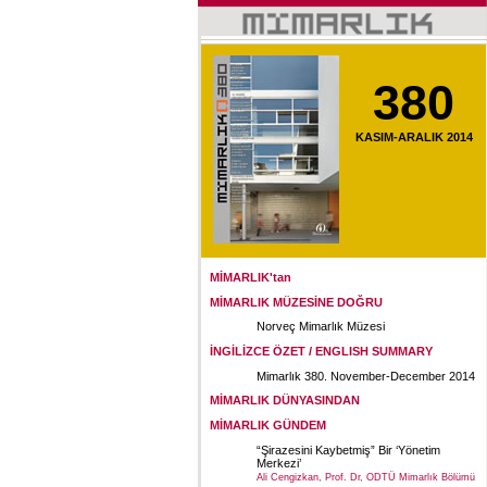
380
KASIM-ARALIK 2014
MİMARLIK'tan
MİMARLIK MÜZESİNE DOĞRU
Norveç Mimarlık Müzesi
İNGİLİZCE ÖZET / ENGLISH SUMMARY
Mimarlık 380. November-December 2014
MİMARLIK DÜNYASINDAN
MİMARLIK GÜNDEM
“Şirazesini Kaybetmiş” Bir ‘Yönetim
Merkezi’
Ali Cengizkan, Prof. Dr, ODTÜ Mimarlık Bölümü