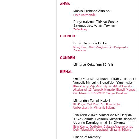
ANMA
Muhlis Türkmen Anısına
Figen Kafescioğlu
Rasyonalizmin Titiz ve Sessiz
Savunucusu: Ayhan Tayman
Zafer Akay
ETKİNLİK
Deniz Kıyısında Bir Ev
Meriç Öner, SALT Araştırma ve Programlar
Yöneticisi
GÜNDEM
Mimarlar Odası’nın 60. Yılı
BİENAL
Önce Esaslar, Gerisi Ardından Gelir: 2014
Venedik Mimarlık Bienali’den Yansımalar
Elke Krasny, Öğr. Gör., Viyana Güzel Sanatlar
Akademisi, 13. Venedik Mimarlık Bienali “Hands-
On Urbanism 1850-2012” Sergisi Küratörü
Mimarlığın Temsil Halleri
Ela Kaçel, Yrd. Doç. Dr., Bahçeşehir
Üniversitesi, İç Mimarlık Bölümü
1980’den 2014’e Mimarlıkta Ne Değişti?
İlk ve Sonuncu Venedik Mimarlık Bienalleri
Üzerine Karşılaştırmalı Bir Okuma
Esin Kömez Dağlıoğlu, Doktora Araştırmacısı,
Delft Teknoloji Üniversitesi, Mimarlık Bölümü
Places of Memory