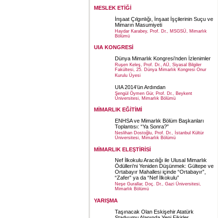
MESLEK ETİĞİ
İnşaat Çılgınlığı, İnşaat İşçilerinin Suçu ve
Mimarın Masumiyeti
Haydar Karabey, Prof. Dr., MSGSÜ, Mimarlık
Bölümü
UIA KONGRESİ
Dünya Mimarlık Kongresi’nden İzlenimler
Ruşen Keleş, Prof. Dr., AÜ, Siyasal Bilgiler
Fakültesi, 25. Dünya Mimarlık Kongresi Onur
Kurulu Üyesi
UIA 2014’ün Ardından
Şengül Öymen Gür, Prof. Dr., Beykent
Üniversitesi, Mimarlık Bölümü
MİMARLIK EĞİTİMİ
ENHSA ve Mimarlık Bölüm Başkanları
Toplantısı: “Ya Sonra?”
Neslihan Dostoğlu, Prof. Dr., İstanbul Kültür
Üniversitesi, Mimarlık Bölümü
MİMARLIK ELEŞTİRİSİ
Nef İlkokulu Aracılığı ile Ulusal Mimarlık
Ödülleri’ni Yeniden Düşünmek: Gültepe ve
Ortabayır Mahallesi içinde “Ortabayır”,
“Zafer” ya da “Nef İlkokulu”
Neşe Gurallar, Doç. Dr., Gazi Üniversitesi,
Mimarlık Bölümü
YARIŞMA
Taşınacak Olan Eskişehir Atatürk
Stadyumu Alanında Yeni Fikirler