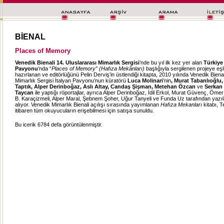
BİENAL
Places of Memory
Venedik Bienali 14. Uluslararası Mimarlık Sergisi
’nde bu yıl ilk kez yer alan
Türkiye
Pavyonu
’nda “
Places of Memory” (Hafıza Mekânları)
başlığıyla sergilenen projeye eş
hazırlanan ve editörlüğünü Pelin Derviş’in üstlendiği kitapta, 2010 yılında Venedik Biena
Mimarlık Sergisi İtalyan Pavyonu’nun küratörü
Luca Molinari
’nin
,
Murat Tabanlıoğlu, 
Taptık, Alper Derinboğaz, Aslı Altay, Candaş Şişman, Metehan Özcan
ve
Serkan
Taycan
ile
yaptığı röportajlar, ayrıca Alper Derinboğaz, İdil Erkol, Murat Güvenç, Öme
B. Karaçizmeli, Alper Maral, Şebnem Şoher, Uğur Tanyeli ve Funda Uz tarafından yazı
alıyor. Venedik Mimarlık Bienali açılışı sırasında yayımlanan
Hafıza Mekanları
kitabı, 
itibaren tüm okuyucuların erişebilmesi için satışa sunuldu.
Bu icerik 6784 defa görüntülenmiştir.