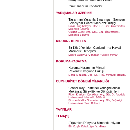
İzmir Tasarım Koridorları
YARIŞMALAR ÜZERİNE
Tasarımın Yaşamla Sınanması: Samsun
Belediyesi Ticaret Merkezi Örneği
Pınar Dinç Kalaycı, Doç. Dr., Gazi Üniversitesi,
Mimarlık Bölümü
Gülşah Güleç, Arş. Gör., Gazi Üniversitesi,
Mimarlık Bölümü
KIRDAN / KENTTEN
Bir Köyü Yeniden Canlandırma Hayali,
Marmariç Deneyimi
Merve Güleryüz Çohadar, Yüksek Mimar
KORUMA-YAŞATMA
Koruma Kuramının Mimari
Rekonstrüksiyona Bakışı
Deniz Mazlum, Doç. Dr., İTÜ, Mimarlık Bölümü
CUMHURİYET DÖNEMİ MİMARLIĞI
Çifteler Köy Enstitüsü Yerleşkelerinin
Mekânsal Süreklilik ve Dönüşümleri
Figen Kıvılcım Çorakbaş, Arş. Gör. Dr, Anadolu
Üniversitesi, Mimarlık Bölümü
Firuzan Melike Sümertaş, Arş. Gör, Boğaziçi
Üniversitesi, Tarih Bölümü
YAYINLAR
TEMA[S]
(D)evrilen Dünyada Mimarlık İhtiyacı
Elif Özgür Koltukoğlu, Y. Mimar