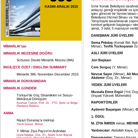
İzmir Konak Belediyesi tarafında
KASIM-ARALIK 2015
anlayışı gereği erişilebilir ve 
işlev görecek bir hizmet binası
Belediyesi Hizmet Binası ve Ya
Yarışmayla tasarlanacak yapının
kentsel gelişimin başlangıcı ni
alındı, 3 ödül, 5 mansiyon verild
DANIŞMAN JÜRİ ÜYELERİ
Sema Pekdaş
(Konak Bel. Bşk
Mimar),
Tevfik Tozkoparan
(İz
MİMARLIK'tan
ASLİ JÜRİ ÜYELERİ
MİMARLIK MÜZESİNE DOĞRU
Jüri Başkanı
Schusev Devlet Mimarlık Müzesi (MA)
Cem Sorguç
(Y. Mimar)
İNGİLİZCE ÖZET / ENGLISH SUMMARY
Nevzat Sayın
(Mimar),
Ali Mu
Mimarlık 386. November-December 2015
Akdemir
(Doç. Dr., Mimar)
MİMARLIK DÜNYASINDAN
YEDEK JÜRİ ÜYELERİ
MİMARLIK GÜNDEM
Mustafa Emre Ergül
(Yrd. Doç
Türkiye’de Göç Dinamikleri ve Sosyo-
(İnşaat Yüksek Mühendisi)
Mekânsal Dönüşüm
RAPORTÖRLER
Asuman Türkün, Prof. Dr., YTÜ, Şehir ve Bölge
Planlama Bölümü
Aydemir Başargan
(Mimar),
O
ANMA
1. ÖDÜL
Niyazi Duranay’a mektup
M. ZİYA İMREN
mimar,
MEHME
Yücel Gürsel, Mimar
Yardımcılar:
Abdullah Kaya, Ç
Y. Mimar Ziya Payzın’ın Ardından
Leyla Alpagut, Doç. Dr., Abant İzzet Baysal
Danışmanlar:
Tamara Nazari,