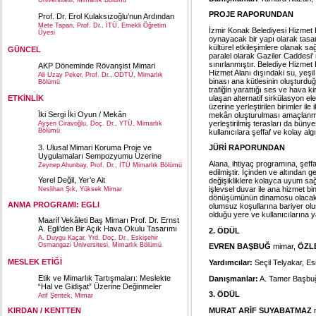
Üniversitesi, Mimarlık Bölümü
PROJE RAPORUNDAN
Prof. Dr. Erol Kulaksızoğlu’nun Ardından
Mete Tapan, Prof. Dr., İTÜ, Emekli Öğretim
İzmir Konak Belediyesi Hizmet 
Üyesi
oynayacak bir yapı olarak tasa
kültürel etkileşimlere olanak s
GÜNCEL
paralel olarak Gaziler Caddesi' 
sınırlanmıştır. Belediye Hizmet 
AKP Döneminde Rövanşist Mimari
Hizmet Alanı dışındaki su, yeşil
Ali Uzay Peker, Prof. Dr., ODTÜ, Mimarlık
binası ana kütlesinin oluşturd
Bölümü
trafiğin yarattığı ses ve hava k
ulaşan alternatif sirkülasyon el
ETKİNLİK
üzerine yerleştirilen birimler ile
İki Sergi İki Oyun / Mekân
mekân oluşturulması amaçlanmışt
yerleştirilmiş terasları da büny
Ayşen Ciravoğlu, Doç. Dr., YTÜ, Mimarlık
Bölümü
kullanıcılara şeffaf ve kolay alg
3. Ulusal Mimari Koruma Proje ve
JÜRİ RAPORUNDAN
Uygulamaları Sempozyumu Üzerine
Alana, ihtiyaç programına, şeffaf
Zeynep Ahunbay, Prof. Dr., İTÜ Mimarlık Bölümü
edilmiştir. İçinden ve altından 
Yerel Değil, Yer’e Ait
değişikliklere kolayca uyum sağ
işlevsel duvar ile ana hizmet bi
Neslihan Şık, Yüksek Mimar
dönüşümünün dinamosu olacak ni
ANMA PROGRAMI: EGLI
olumsuz koşullarına bariyer oluş
olduğu yere ve kullanıcılarına
Maarif Vekâleti Baş Mimarı Prof. Dr. Ernst
A. Egli’den Bir Açık Hava Okulu Tasarımı
2. ÖDÜL
A. Duygu Kaçar, Yrd. Doç. Dr., Eskişehir
Osmangazi Üniversitesi, Mimarlık Bölümü
EVREN BAŞBUĞ
mimar,
ÖZL
MESLEK ETİĞİ
Yardımcılar:
Seçil Telyakar, Es
Etik ve Mimarlık Tartışmaları: Meslekte
Danışmanlar:
A. Tamer Başbuğ
“Hal ve Gidişat” Üzerine Değinmeler
3. ÖDÜL
Arif Şentek, Mimar
MURAT ARİF SUYABATMAZ
KIRDAN / KENTTEN