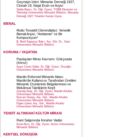
Geçmişin İzleri: Mimarlar Derneği 1927,
Cinnah 19, Nejat Ersin ve Arşivi
Selda Bancı, Dr. Öğr. Üyesi, TOBB Ekonomi ve
Teknoloji Üniversitesi Mimarlık Bölümü, Mimarlar
Derneği 1927 Yönetim Kurulu Üyesi
BİENAL
Mutlu Tesadüf (Serendipity): Venedik
Bienali Arşivi, “Ambiente” ve Bir
Kompozisyon*
B. Beril Kapusuz Balcı, Arş. Gör. Dr., Gazi
Üniversitesi Mimarlık Bölümü
KORUMA / YAŞATMA
Paylaşılan Miras Kavramı: Gökçeada
(İmroz)
Ayşe Ceren Güler, Dr. Öğr. Üyesi, Özyeğin
Üniversitesi Mimarlık Bölümü
Mardin Enformel Mimarlık Atlası:
Mardin’de Kullanıcısı Tarafından Üretilen
Mimarlık Ürünlerinin Belgelenmesi ve
Mekânsal Taktiklerin Keşfi
Zeynep Ataş, Dr. Öğr. Üyesi, Mardin Artuklu
Üniversitesi Mimarlık Bölümü
Nurcan Güneş, Arş. Gör., Mardin Artuklu
Üniversitesi Mimarlık Bölümü
Figen Işıker, Arş. Gör., Mardin Artuklu
Üniversitesi Mimarlık Bölümü
TEHDİT ALTINDAKİ KÜLTÜR MİRASI
Rant Salgınında İmrahor Vadisi
Emel Akın, Dr. Öğr. Üyesi, Atılım Üniversitesi
Mimarlık Bölümü
KENTSEL DÖNÜŞÜM