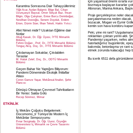
için yaşamsal önemi ısrarla vurgu
bozmaya başlayan kararlar çok
Karantina Sonrasına Dair Tahayyüllerimiz
Altınoran, Marina Ankara, Başke
Yiğit Acar, Aydan Balamir, Bilge Bal, Cihan
Uzunçarşılı Baysal, Ömer Selçuk Baz, İhsan
Proje gerçekleşirse neler olacak?
Bilgin, Olgu Çalışkan, Enise Burcu Derinboğaz,
parçalanmasına neden olacak, ye
Neslihan Dostoğlu, Senem Doyduk, Erdem
bozacak, Mogan ve Eymir Göller
Erten, Dürrin Süer, İlhan Tekeli, Hakkı Yırtıcı
kentin son hava koridoru kapa
Afet Nimet midir? Uzaktan Eğitime dair
Peki, yine mi rant? Uygulamanın
Notlar
reklamları çoktan yerini aldı. Şi
Altuğ Kasalı, Dr. Öğr. Üyesi, İYTE Mimarlık
Pandemiyi yaşarken, nefes alma
Bölümü
hatırladığımız bugünlerde, epey
Fehmi Doğan , Prof. Dr., İYTE Mimarlık Bölümü
Tonguç Akış, Doç. Dr., İYTE Mimarlık Bölümü
bakımda; betonlaşma ve rant sa
etmek zorunda kalacağız hep b
Çıkılamayan Sokaklar, Çıkılabilen
Teraslar
Bu icerik 6511 defa görüntülenmi
M. Haluk Zelef, Doç. Dr., ODTÜ Mimarlık
Bölümü
Geçen Bahar Ne Yaptığını Biliyorum:
Pandemi Döneminde Ekolojik İhtilaflar
Atlası
Ceren Gamze Yaşar, Mekânsal Analist, Şehir
Plancısı
Dönüşü Olmayan Çevresel Tahribatların
Bir Yenisi: Salda Gölü
Recep Sönmez, Mimar
ETKİNLİK
İç Mekânı Çoğulcu Belgelemek:
Docomomo_tr Türkiye’de Modern İç
Mekânlar Sempozyumu
Pınar Sezginalp, Dr. Öğr. Üyesi, Özyeğin
Üniversitesi İç Mimarlık ve Çevre Tasarımı
Bölümü