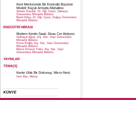
Kent Merkezinde Bir Kontrollü Büyüme
Modeli: Küçük Armutlu Mahallesi
Senem Doyduk, Dr. Öğr. Üyesi, Sakarya
Üniversitesi Mimarlık Bölümü
Betül Orbey, Dr. Öğr. Üyesi, Doğuş Üniversitesi
Mimarlık Bölümü
ENDÜSTRİ MİRASI
Modern Kentin Saati: Sivas Cer Atelyesi
Gülhayat Ağraz, Arş. Gör., Gazi Üniversitesi
Mimarlık Bölümü
Esma Eroğlu, Arş. Gör., Gazi Üniversitesi
Mimarlık Bölümü
Merve Ertosun Yıldız, Arş. Gör., Gazi
Üniversitesi Mimarlık Bölümü
YAYINLAR
TEMA[S]
Kente Ufak Bir Dokunuş: Micro-Nest
İrem Baz, Mimar
KÜNYE