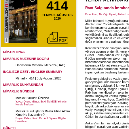
414
Rant Salgınında İmrahor
Emel Akın, Dr. Öğr. Üyesi, Atılım Ü
TEMMUZ-AĞUSTOS
2020
Millet bahçesi kuyruğunda sıra 
Alanlar İmar Yönetmeliği’nde, “h
kentin toplanma alanları olarak k
Rehberi
’nde, “Millet bahçesi al
ve kültürel miras özellikleri, de
sağlamalıdır. Alanın ve çevresini
doğa onarımının yapılması önemli
Kent merkezinde olmayan İmrahor
yöreye uyumlu endemik, yerel v
MİMARLIK'tan
Güzel… ama dahası var: Doğa, sp
6 bölge projede yer alıyormuş.
MİMARLIK MÜZESİNE DOĞRU
kıraathanesinin ve ibadethaneni
Danimarka Mimarlık Merkezi (DAC)
tabanında kilometrelerce uzunl
Emsale dahil edilmeden, zemin a
İNGİLİZCE ÖZET / ENGLISH SUMMARY
inşası çoktan başlamış bulunm
Mimarlık. 414 | July-August 2020
Proje gerçekleşirse vadiye ne ol
güneydoğusunda bulunan İmraho
MİMARLIK DÜNYASINDAN
sınırlanan, yaklaşık 8 km ve 3
Çiftliği, Gölbaşı, Mogan-Eymir G
MİMARLIK GÜNDEM
Fabrikası ve Hipodrom aksı ile
olanak sağlayan verimli toprak 
Meslek Birlikleri Üzerine
hayvancılık yapılıyor. Özellikli 
Yavuz Önen, Mimar, Eski TMMOB Yönetim
perspektifler yaratıyor. Karata
Kurulu Başkanı
höyük gibi arkeolojik eserler vad
vadiyi vazgeçilmez kılıyor, kıl
Meslek Kuruluşlarını Baskı Altına Almak
akışı, kirli havanın panzehiri v
Kime Ne Kazandırır?
Gölleri ile olan bağlantısı vadin
Ruşen Keleş, Prof. Dr., AÜ Siyasal Bilgiler
Fakültesi
Ankara'nın tüm üst ölçekli planl
bölgesi” olarak yer alan vadinin
GÜNCEL