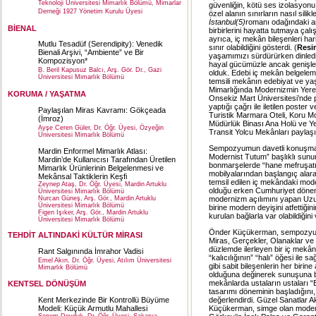
Teknoloji Üniversitesi Mimarlık Bölümü, Mimarlar
güvenliğin, kötü ses izolasyonu 
Derneği 1927 Yönetim Kurulu Üyesi
özel alanın sınırların nasıl sili
İstanbul(5)
romanı odağındaki ar
BİENAL
birbirlerini hayatta tutmaya çalı
ayrıca, iç mekân bileşenleri hari
Mutlu Tesadüf (Serendipity): Venedik
sınır olabildiğini gösterdi. (
Resi
Bienali Arşivi, “Ambiente” ve Bir
yaşamımızı sürdürürken dinled
Kompozisyon*
hayal gücümüzle ancak genişletile
B. Beril Kapusuz Balcı, Arş. Gör. Dr., Gazi
olduk. Edebi iç mekân belgelem
Üniversitesi Mimarlık Bölümü
temsili mekânın edebiyat ve yaşa
Mimarlığında Modernizmin Yerel 
KORUMA / YAŞATMA
Onsekiz Mart Üniversitesi’nde
yaptığı çağrı ile iletilen pos
Paylaşılan Miras Kavramı: Gökçeada
Turistik Marmara Oteli, Koru Mo
(İmroz)
Müdürlük Binası Ana Holü ve Ye
Ayşe Ceren Güler, Dr. Öğr. Üyesi, Özyeğin
Transit Yolcu Mekânları paylaş
Üniversitesi Mimarlık Bölümü
Sempozyumun davetli konuşmacı
Mardin Enformel Mimarlık Atlası:
Modernist Tutum” başlıklı sunum
Mardin’de Kullanıcısı Tarafından Üretilen
bonmarşelerde “hane mefruşatı” 
Mimarlık Ürünlerinin Belgelenmesi ve
mobilyalarından başlangıç alara
Mekânsal Taktiklerin Keşfi
temsil edilen iç mekândaki mod
Zeynep Ataş, Dr. Öğr. Üyesi, Mardin Artuklu
olduğu erken Cumhuriyet dönemin
Üniversitesi Mimarlık Bölümü
modernizm açılımını yapan Uzun
Nurcan Güneş, Arş. Gör., Mardin Artuklu
Üniversitesi Mimarlık Bölümü
birine modern deyişini atfettiği
Figen Işıker, Arş. Gör., Mardin Artuklu
kurulan bağlarla var olabildiğin
Üniversitesi Mimarlık Bölümü
Önder Küçükerman, sempozyumun
TEHDİT ALTINDAKİ KÜLTÜR MİRASI
Miras, Gerçekler, Olanaklar ve
düzlemde ilerleyen bir iç mek
Rant Salgınında İmrahor Vadisi
“kalıcılığının” “halı” öğesi ile
Emel Akın, Dr. Öğr. Üyesi, Atılım Üniversitesi
gibi sabit bileşenlerin her biri
Mimarlık Bölümü
olduğuna değinerek sunuşuna ba
mekânlarda ustaların ustaları “Eh
KENTSEL DÖNÜŞÜM
tasarımı döneminin başladığını
değerlendirdi. Güzel Sanatlar A
Kent Merkezinde Bir Kontrollü Büyüme
Küçükerman, simge olan moder
Modeli: Küçük Armutlu Mahallesi