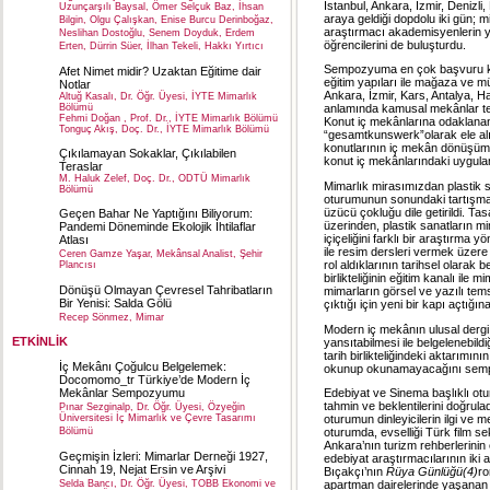
İstanbul, Ankara, İzmir, Denizli,
Uzunçarşılı Baysal, Ömer Selçuk Baz, İhsan
araya geldiği dopdolu iki gün; mi
Bilgin, Olgu Çalışkan, Enise Burcu Derinboğaz,
araştırmacı akademisyenlerin ya
Neslihan Dostoğlu, Senem Doyduk, Erdem
öğrencilerini de buluşturdu.
Erten, Dürrin Süer, İlhan Tekeli, Hakkı Yırtıcı
Sempozyuma en çok başvuru kam
Afet Nimet midir? Uzaktan Eğitime dair
eğitim yapıları ile mağaza ve m
Notlar
Ankara, İzmir, Kars, Antalya, H
Altuğ Kasalı, Dr. Öğr. Üyesi, İYTE Mimarlık
Bölümü
anlamında kamusal mekânlar tema
Fehmi Doğan , Prof. Dr., İYTE Mimarlık Bölümü
Konut iç mekânlarına odaklana
Tonguç Akış, Doç. Dr., İYTE Mimarlık Bölümü
“gesamtkunswerk”olarak ele alın
konutlarının iç mekân dönüşümle
Çıkılamayan Sokaklar, Çıkılabilen
konut iç mekânlarındaki uygulama
Teraslar
M. Haluk Zelef, Doç. Dr., ODTÜ Mimarlık
Mimarlık mirasımızdan plastik sa
Bölümü
oturumunun sonundaki tartışmal
üzücü çokluğu dile getirildi. Ta
Geçen Bahar Ne Yaptığını Biliyorum:
üzerinden, plastik sanatların mi
Pandemi Döneminde Ekolojik İhtilaflar
içiçeliğini farklı bir araştırma
Atlası
ile resim dersleri vermek üzere 
Ceren Gamze Yaşar, Mekânsal Analist, Şehir
rol aldıklarının tarihsel olarak 
Plancısı
birlikteliğinin eğitim kanalı ile 
Dönüşü Olmayan Çevresel Tahribatların
mimarların görsel ve yazılı tems
Bir Yenisi: Salda Gölü
çıktığı için yeni bir kapı açtığı
Recep Sönmez, Mimar
Modern iç mekânın ulusal dergi y
ETKİNLİK
yansıtabilmesi ile belgelenebildi
tarih birlikteliğindeki aktarımın
İç Mekânı Çoğulcu Belgelemek:
okunup okunamayacağını sempozy
Docomomo_tr Türkiye’de Modern İç
Mekânlar Sempozyumu
Edebiyat ve Sinema başlıklı ot
tahmin ve beklentilerini doğrulad
Pınar Sezginalp, Dr. Öğr. Üyesi, Özyeğin
Üniversitesi İç Mimarlık ve Çevre Tasarımı
oturumun dinleyicilerin ilgi ve 
Bölümü
oturumda, evselliği Türk film s
Ankara’nın turizm rehberlerinin 
Geçmişin İzleri: Mimarlar Derneği 1927,
edebiyat araştırmacılarının iki 
Cinnah 19, Nejat Ersin ve Arşivi
Bıçakçı’nın
Rüya Günlüğü(4)
ro
Selda Bancı, Dr. Öğr. Üyesi, TOBB Ekonomi ve
apartman dairelerinde yaşanan i