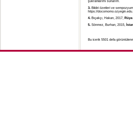
şükranlarımı sunarım.
3.
Bildiri özetleri ve sempozyum 
https://docomomo.ozyegin.edu.t
4.
Bıçakçı, Hakan, 2017,
Rüya
5.
Sönmez, Burhan, 2015,
İsta
Bu icerik 5501 defa görüntülenmi