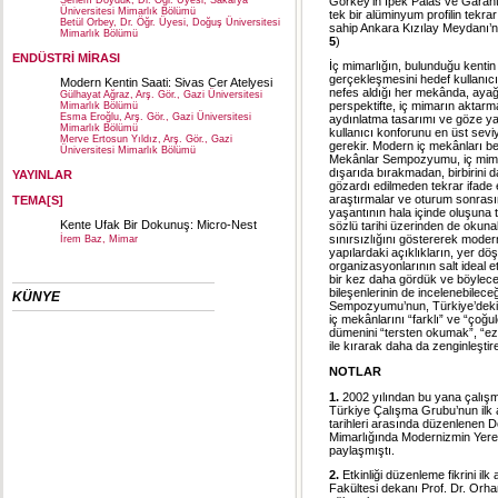
Görkey’in İpek Palas ve Garanti 
Senem Doyduk, Dr. Öğr. Üyesi, Sakarya
Üniversitesi Mimarlık Bölümü
tek bir alüminyum profilin tekrar
Betül Orbey, Dr. Öğr. Üyesi, Doğuş Üniversitesi
sahip Ankara Kızılay Meydanı’
Mimarlık Bölümü
5
)
ENDÜSTRİ MİRASI
İç mimarlığın, bulunduğu kentin 
gerçekleşmesini hedef kullanıcı
Modern Kentin Saati: Sivas Cer Atelyesi
nefes aldığı her mekânda, ayağ
Gülhayat Ağraz, Arş. Gör., Gazi Üniversitesi
perspektifte, iç mimarın aktarm
Mimarlık Bölümü
Esma Eroğlu, Arş. Gör., Gazi Üniversitesi
aydınlatma tasarımı ve göze yans
Mimarlık Bölümü
kullanıcı konforunu en üst sev
Merve Ertosun Yıldız, Arş. Gör., Gazi
gerekir. Modern iç mekânları 
Üniversitesi Mimarlık Bölümü
Mekânlar Sempozyumu, iç mimarlık
dışarıda bırakmadan, birbirini d
YAYINLAR
gözardı edilmeden tekrar ifade e
araştırmalar ve oturum sonrasınd
TEMA[S]
yaşantının hala içinde oluşuna t
Kente Ufak Bir Dokunuş: Micro-Nest
sözlü tarihi üzerinden de okunab
sınırsızlığını göstererek modern 
İrem Baz, Mimar
yapılardaki açıklıkların, yer d
organizasyonlarının salt ideal e
bir kez daha gördük ve böylec
bileşenlerinin de incelenebile
KÜNYE
Sempozyumu’nun, Türkiye’deki m
iç mekânlarını “farklı” ve “çoğ
dümenini “tersten okumak”, “ez
ile kırarak daha da zenginleştir
NOTLAR
1.
2002 yılından bu yana çalışma
Türkiye Çalışma Grubu’nun ilk 
tarihleri arasında düzenlenen
Mimarlığında Modernizmin Yerel A
paylaşmıştı.
2.
Etkinliği düzenleme fikrini i
Fakültesi dekanı Prof. Dr. O