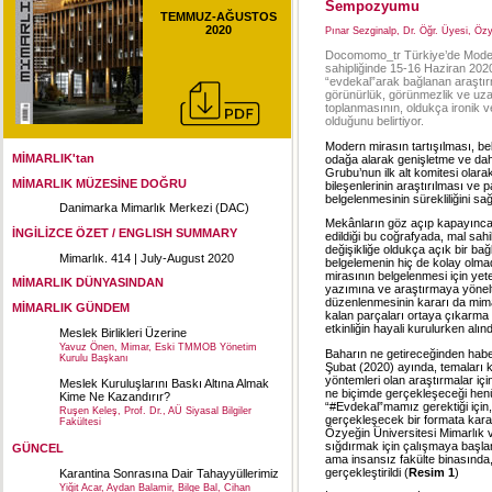
Sempozyumu
TEMMUZ-AĞUSTOS
2020
Pınar Sezginalp, Dr. Öğr. Üyesi, Öz
Docomomo_tr Türkiye’de Modern
sahipliğinde 15-16 Haziran 2020 
“evdekal”arak bağlanan araştırmac
görünürlük, görünmezlik ve uza
toplanmasının, oldukça ironik
olduğunu belirtiyor.
Modern mirasın tartışılması, be
MİMARLIK'tan
odağa alarak genişletme ve d
Grubu’nun ilk alt komitesi ola
MİMARLIK MÜZESİNE DOĞRU
bileşenlerinin araştırılması ve
belgelenmesinin sürekliliğini sağ
Danimarka Mimarlık Merkezi (DAC)
Mekânların göz açıp kapayınca
İNGİLİZCE ÖZET / ENGLISH SUMMARY
edildiği bu coğrafyada, mal sahib
değişikliğe oldukça açık bir bağ
Mimarlık. 414 | July-August 2020
belgelemenin hiç de kolay olmadı
mirasının belgelenmesi için yeterl
MİMARLIK DÜNYASINDAN
yazımına ve araştırmaya yönel
düzenlenmesinin kararı da mima
MİMARLIK GÜNDEM
kalan parçaları ortaya çıkarma m
etkinliğin hayali kurulurken alınd
Meslek Birlikleri Üzerine
Yavuz Önen, Mimar, Eski TMMOB Yönetim
Baharın ne getireceğinden hab
Kurulu Başkanı
Şubat (2020) ayında, temaları k
yöntemleri olan araştırmalar iç
Meslek Kuruluşlarını Baskı Altına Almak
ne biçimde gerçekleşeceği henü
Kime Ne Kazandırır?
“#Evdekal”mamız gerektiği için, 
Ruşen Keleş, Prof. Dr., AÜ Siyasal Bilgiler
gerçekleşecek bir formata kar
Fakültesi
Özyeğin Üniversitesi Mimarlık 
sığdırmak için çalışmaya başla
GÜNCEL
ama insansız fakülte binasında, c
gerçekleştirildi (
Resim 1
)
Karantina Sonrasına Dair Tahayyüllerimiz
Yiğit Acar, Aydan Balamir, Bilge Bal, Cihan