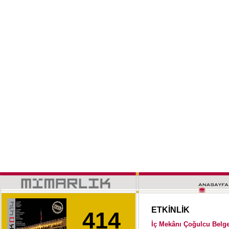
ETKİNLİK
414
İç Mekânı Çoğulcu Belg