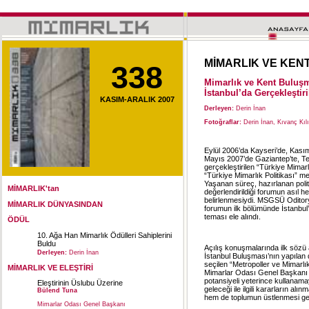
MİMARLIK VE KEN
338
Mimarlık ve Kent Buluşm
İstanbul’da Gerçekleştiri
KASIM-ARALIK 2007
Derleyen:
Derin İnan
Fotoğraflar:
Derin İnan, Kıvanç Kıl
Eylül 2006’da Kayseri
’de,
Kası
Mayıs 2007’de Gaziantep’te,
Te
gerçekleştirilen “Türkiye Mimarl
“Türkiye Mimarlık Politikası” me
Yaşanan süreç, hazırlanan poli
MİMARLIK'tan
değerlendirildiği forumun asıl he
belirlenmesiydi. MSGSÜ Oditory
MİMARLIK DÜNYASINDAN
forumun ilk bölümünde İstanbul’d
teması ele alındı.
ÖDÜL
10. Ağa Han Mimarlık Ödülleri Sahiplerini
Buldu
Açılış konuşmalarında ilk söz
Derleyen:
Derin İnan
İstanbul Buluşması’nın yapılan di
seçilen “Metropoller ve Mimarlı
MİMARLIK VE ELEŞTİRİ
Mimarlar Odası Genel Başkanı 
potansiyeli yeterince kullanama
Eleştirinin Üslubu Üzerine
geleceği ile ilgili kararların a
Bülend Tuna
hem de toplumun üstlenmesi ge
Mimarlar Odası Genel Başkanı