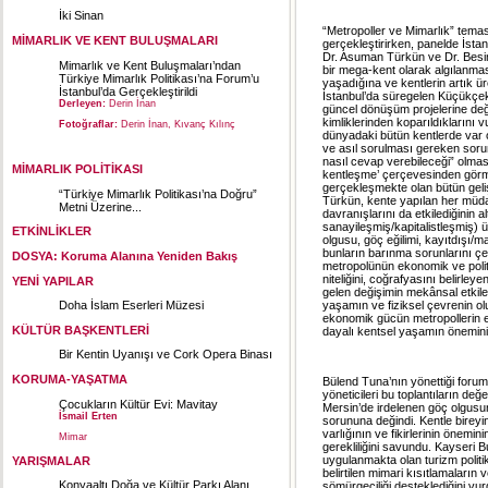
İki Sinan
“Metropoller ve Mimarlık” tema
MİMARLIK VE KENT BULUŞMALARI
gerçekleştirirken, panelde İstanb
Dr. Asuman Türkün ve Dr. Besime
Mimarlık ve Kent Buluşmaları’ndan
bir mega-kent olarak algılanma
Türkiye Mimarlık Politikası’na Forum’u
yaşadığına ve kentlerin artık ü
İstanbul’da Gerçekleştirildi
İstanbul’da süregelen Küçükçe
Derleyen:
Derin İnan
güncel dönüşüm projelerine değ
kimliklerinden koparıldıklarını 
Fotoğraflar:
Derin İnan, Kıvanç Kılınç
dünyadaki bütün kentlerde var ol
ve asıl sorulması gereken soru
nasıl cevap verebileceği” olması
MİMARLIK POLİTİKASI
kentleşme’ çerçevesinden görme
gerçekleşmekte olan bütün geli
“Türkiye Mimarlık Politikası’na Doğru”
Türkün, kente yapılan her müda
Metni Üzerine...
davranışlarını da etkilediğinin 
sanayileşmiş/kapitalistleşmiş) 
ETKİNLİKLER
olgusu, göç eğilimi, kayıtdışı/ma
bunların barınma sorunlarını çeş
DOSYA: Koruma Alanına Yeniden Bakış
metropolünün ekonomik ve polit
niteliğini, coğrafyasını belirley
YENİ YAPILAR
gelen değişimin mekânsal etkileri
Doha İslam Eserleri Müzesi
yaşamın ve fiziksel çevrenin o
ekonomik gücün metropollerin eş
KÜLTÜR BAŞKENTLERİ
dayalı kentsel yaşamın önemin
Bir Kentin Uyanışı ve Cork Opera Binası
KORUMA-YAŞATMA
Bülend Tuna’nın yönettiği foru
yöneticileri bu toplantıların değ
Çocukların Kültür Evi: Mavitay
Mersin’de irdelenen göç olgusu
İsmail Erten
sorununa değindi. Kentle bireyin 
varlığının ve fikirlerinin önemin
Mimar
gerekliliğini savundu. Kayseri 
uygulanmakta olan turizm polit
YARIŞMALAR
belirtilen mimari kısıtlamaların
Konyaaltı Doğa ve Kültür Parkı Alanı
sömürgeciliği desteklediğini vu