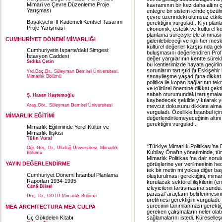
Mimari ve Çevre Düzenleme Proje
kavramının bir kez daha altını ç
Yarışması
entegre bir sistem içinde çözülm
çevre üzerindeki olumsuz etkile
Başakşehir II Kademeli Kentsel Tasarım
gerektiğini vurguladı. Kıyı plan
Proje Yarışması
ekonomik, estetik ve kültürel k
planlama süreciyle ele alınması
CUMHURİYET DÖNEMİ MİMARLIĞI
giderilebileceği ve ilgili her me
kültürel değerler karşısında ge
Cumhuriyetin Isparta’daki Simgesi:
buluşmasını değerlendiren Prof
İstasyon Caddesi
değer yargılarının kentte sürekl
Sıdıka Çetin
bu kentlerimizde hayata geçirilm
sorunların tartışıldığı Eskişehi
Yrd.Doç.Dr., Süleyman Demirel Üniversitesi,
sanayileşme yaşadığına dikkat 
Mimarlık Bölümü
politika ile kopan bağlarının te
ve kültürel önemine dikkat çek
sabah oturumundaki tartışmalar
Ş. Hasan Haştemoğlu
kaybedecek şekilde yıkılarak ye
Araş.Gör., Süleyman Demirel Üniversitesi
mevcut dokusunu dikkate almadan
vurguladı. Özellikle İstanbul iç
MİMARLIK EĞİTİMİ
değerlendirilemeyeceğinin altı
gerektiğini vurguladı.
Mimarlık Eğitiminde Yerel Kültür ve
Mimarlık İlişkisi
Tülin Vural
“Türkiye Mimarlık Politikası’n
Öğr. Gör., Dr., Uludağ Üniversitesi, Mimarlık
Kubilay Önal’ın yönetiminde, tü
Bölümü
Mimarlık Politikası’na dair sorula
YAYIN DEĞERLENDİRME
görüşlerine yer verilmesinin he
tek bir metin mi yoksa diğer başk
Cumhuriyet Dönemi İstanbul Planlama
oluşturulması gerektiğini, mimarlık
Raporları 1934-1995
kurulacak sektörel ilişkilerin (en
Cânâ Bilsel
izleyicilerin tartışmasına sundu
parasal’ araçların belirlenmesi
Doç. Dr., ODTÜ Mimarlık Bölümü
üretilmesi gerektiğini vurgulad
sürecinin tanımlanması gerektiği
MEA ARCHITECTURA MEA CULPA
gereken çalışmaların neler olabi
sağlamalarını istedi. Küreselleşm
Üç Gökdelen Kitabı