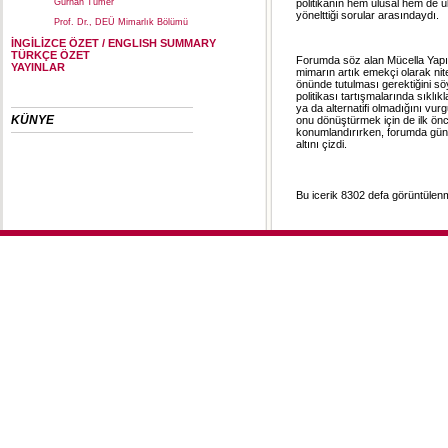
politikanın hem ulusal hem de ul
Gürhan Tümer
yönelttiği sorular arasındaydı.
Prof. Dr., DEÜ Mimarlık Bölümü
İNGİLİZCE ÖZET / ENGLISH SUMMARY
TÜRKÇE ÖZET
Forumda söz alan Mücella Yapıc
YAYINLAR
mimarın artık emekçi olarak nit
önünde tutulması gerektiğini sö
politikası tartışmalarında sıklı
ya da alternatifi olmadığını vur
KÜNYE
onu dönüştürmek için de ilk önce
konumlandırırken, forumda günd
altını çizdi.
Bu icerik 8302 defa görüntülenmi