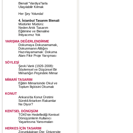
Bienali “Vardiya”larla
Ulaşılabilir Kılmak
Her Şey Yolunda!
4. İstanbul Tasarım Bienali
Müdürler Müdürü:
Neden Artık Tasarım
Eğitimine ve Bienaline
İhtiyacımız Yok
YARIŞMA DEĞERLENDİRME
Dokumaya Dokunamamak,
Dokunmanın Altlığını
Hazırlayamamak: Dokuma
Alanı Fikir Proje Yarışması
SÖYLEŞİ
Şevki Vanlı (1926-2008):
Söylemsel ve Düşünsel Bir
Mimarlığın Peşindeki Mimar
MİMARİ TASARIM
Eğitim Mimarisinde Okul ve
Toplum İlişkisini Okumak
KONUT
Ankara’da Konut Üretimi
Sürekli Artarken Rakamlar
Ne Diyor?
KENTSEL DÖNÜŞÜM
TOKİ’nin Hedeflediği Kentsel
Dönüşümlerin Kullanıcı
Yaşantısına Yansımaları
HERKES İÇİN TASARIM
Zorunluluktan Öte: Üniversite