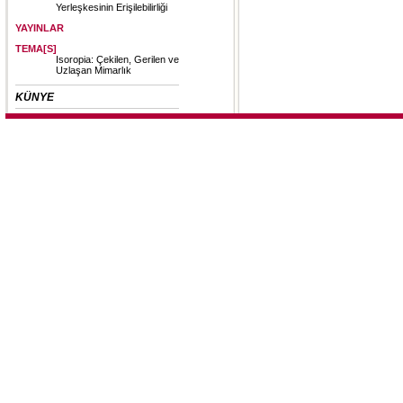
Yerleşkesinin Erişilebilirliği
YAYINLAR
TEMA[S]
Isoropia: Çekilen, Gerilen ve
Uzlaşan Mimarlık
KÜNYE