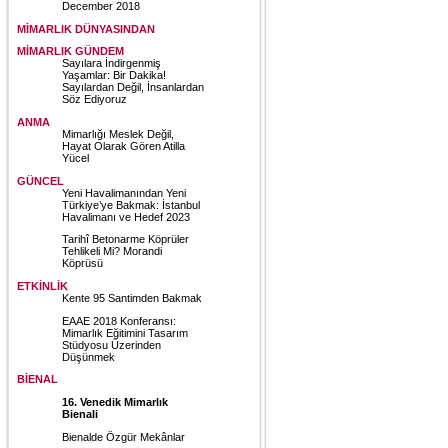
December 2018
MİMARLIK DÜNYASINDAN
MİMARLIK GÜNDEM
Sayılara İndirgenmiş
Yaşamlar: Bir Dakika!
Sayılardan Değil, İnsanlardan
Söz Ediyoruz
ANMA
Mimarlığı Meslek Değil,
Hayat Olarak Gören Atilla
Yücel
GÜNCEL
Yeni Havalimanından Yeni
Türkiye’ye Bakmak: İstanbul
Havalimanı ve Hedef 2023
Tarihî Betonarme Köprüler
Tehlikeli Mi? Morandi
Köprüsü
ETKİNLİK
Kente 95 Santimden Bakmak
EAAE 2018 Konferansı:
Mimarlık Eğitimini Tasarım
Stüdyosu Üzerinden
Düşünmek
BİENAL
16. Venedik Mimarlık
Bienali
Bienalde Özgür Mekânlar