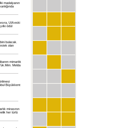
ılki madalyanın
kanlığında
ısıra, UIA eski
yılki ödül
bini bulacak.
destek olan
tibaren mimarlık
e Yük.Mim. Melda
rilmesi
anbul Büyükkent
arlık mirasının
lik her türlü