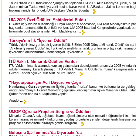
18-20 Nisan 2005 tarihlerinde Şangay’da toplanan UIA 2005 Altın Madalyası jürisi, bu y
Japon mimar Tadao Ando’ya verilmesine karar verdi. UIA Başkanı Jaime Lerner’ın baş
toplanan jüride, bir önceki UIA Başkanı Vassilis Sgouta ...
UIA 2005 Özel Ödülleri Sahiplerini Buldu
UIA her üç yılda bir düzenlediği Dünya Kongresi öncesinde, UIA Altın Madalyası’nın yan
başkanları anısına dört özel ödül veriyor. UIA 2005 İstanbul Kongresi’nde yapılacak bu 
töreninde ödül alacak isimler, Altın Madalya için ...
Türkiye'nin İlk "İşveren Ödülü"
Türkiye’de ilk kez verilecek işveren ödülü, 3 Ekim 2005 Dünya Mimarlık Günü’nde sahi
“Arkitera İşveren Ödülü” ile, Türkiye’de nitelikli mimarlık ürünlerinin ortaya çıkmasına 
işverenleri onurlandırmak hedefleniyor. İşverenin b ...
İTÜ Vakfı I. Mimarlık Ödülleri Verildi
İTÜ Vakfı, mimarlık alanında yapılan çalışmaları desteklemek amacıyla 2005 yılından i
ödülleri vermeyi kararlaştırmıştı. İTÜ Vakfı I. Mimarlık Ödülleri’ni, “Bina” kategorisind
Gürsel Tabanlıoğlu ve Yük.Mim. Murat Taban ...
“Haydarpaşa için Acil Duyuru ve Çağrı”
Haydarpaşa Garı ve çevresine ilişkin çıkarılan “torba” kanun ve bu kanunla gerçekleşti
öngörülen “Dünya Ticaret Merkezi” çağrışımlı yapılaşmaya ilişkin Mimarlar Odası İst
Şubesi’nden basına şu açıklama yapıldı:
Anadol ...
UMOP Öğrenci Projeleri Sergisi ve Ödülleri
Mimarlar Odası Antalya Şubesi, lisans eğitimi almakta olan mimarlık öğrencilerinin, mim
korunmasına ve mimarlık kültürünün çağdaş projelerle yeniden değerlendirilmesine yöne
proje ve çalışmalarını biraraya getirip sergilem ...
Buluşma 9,5 Temmuz’da Diyarbakır’da