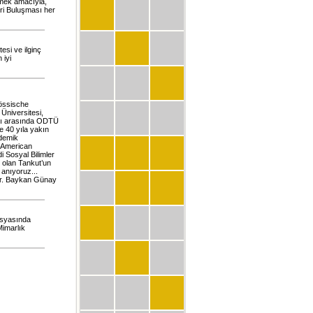
irmek amacıyla,
ri Buluşması her
esi ve ilginç
 iyi
eössische
Üniversitesi,
arı arasında ODTÜ
 40 yıla yakın
ademik
g American
i Sosyal Bilimler
 olan Tankut’un
anıyoruz...
Dr. Baykan Günay
osyasında
Mimarlık