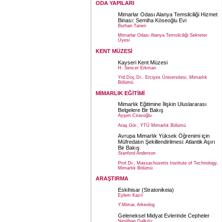
ODA YAPILARI
Mimarlar Odası Alanya Temsilciliği Hizmet
Binası: Semiha Köseoğlu Evi
Burhan Taneri
Mimarlar Odası Alanya Temsilciliği Sekreter
Üyesi
KENT MÜZESİ
Kayseri Kent Müzesi
H. Sencer Erkman
Yrd.Doç.Dr., Erciyes Üniversitesi, Mimarlık
Bölümü
MİMARLIK EĞİTİMİ
Mimarlık Eğitimine İlişkin Uluslararası
Belgelere Bir Bakış
Ayşen Ciravoğlu
Araş.Gör., YTÜ Mimarlık Bölümü
Avrupa Mimarlık Yüksek Öğrenimi için
Müfredatın Şekillendirilmesi: Atlantik Aşırı
Bir Bakış
Stanford Anderson
Prof.Dr., Massachusetts Institute of Technology,
Mimarlık Bölümü
ARAŞTIRMA
Eskihisar (Stratonikeia)
Eylem Kazıl
Y.Mimar, Arkeolog
Geleneksel Midyat Evlerinde Cepheler
Neslihan Dalkılıç