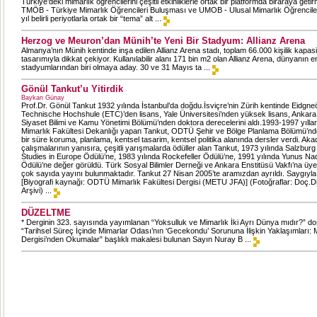
Türkiye’deki mimarlık öğrencilerini çeşitli etkinliklerle ortak bir platformda biraraya get
TMÖB - Türkiye Mimarlık Öğrencileri Buluşması ve UMOB - Ulusal Mimarlık Öğrencile
yıl belirli periyotlarla ortak bir “tema” alt ...
Herzog ve Meuron’dan Münih’te Yeni Bir Stadyum: Allianz Arena
Almanya’nın Münih kentinde inşa edilen Allianz Arena stadı, toplam 66.000 kişilik kapasit
tasarımıyla dikkat çekiyor. Kullanılabilir alanı 171 bin m2 olan Allianz Arena, dünyanın en
stadyumlarından biri olmaya aday. 30 ve 31 Mayıs ta ...
Gönül Tankut’u Yitirdik
Baykan Günay
Prof.Dr. Gönül Tankut 1932 yılında İstanbul’da doğdu.İsviçre’nin Zürih kentinde Eidgn
Technische Hochshule (ETC)’den lisans, Yale Üniversitesi’nden yüksek lisans, Ankara 
Siyaset Bilimi ve Kamu Yönetimi Bölümü’nden doktora derecelerini aldı.1993-1997 yıll
Mimarlık Fakültesi Dekanlığı yapan Tankut, ODTÜ Şehir ve Bölge Planlama Bölümü’nde
bir süre koruma, planlama, kentsel tasarim, kentsel politika alanında dersler verdi. Ak
çalışmalarının yanısıra, çeşitli yarışmalarda ödüller alan Tankut, 1973 yılında Salzbur
Studies in Europe Ödülü’ne, 1983 yılında Rockefeller Ödülü’ne, 1991 yılında Yunus Nad
Ödülü’ne değer görüldü. Türk Sosyal Bilimler Derneği ve Ankara Enstitüsü Vakfı’na üye
çok sayıda yayını bulunmaktadır. Tankut 27 Nisan 2005’te aramızdan ayrıldı. Saygıyla 
[Biyografi kaynağı: ODTÜ Mimarlık Fakültesi Dergisi (METU JFA)] (Fotoğraflar: Doç.
Arşivi) ...
DÜZELTME
* Derginin 323. sayısında yayımlanan “Yoksulluk ve Mimarlık İki Ayrı Dünya mıdır?” d
“Tarihsel Süreç İçinde Mimarlar Odası’nın ‘Gecekondu’ Sorununa İlişkin Yaklaşımları: 
Dergisi’nden Okumalar” başlıklı makalesi bulunan Sayın Nuray B ...