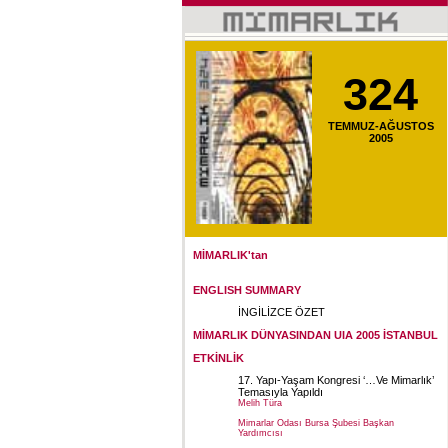
324
TEMMUZ-AĞUSTOS
2005
MİMARLIK'tan
ENGLISH SUMMARY
İNGİLİZCE ÖZET
MİMARLIK DÜNYASINDAN
UIA 2005 İSTANBUL
ETKİNLİK
17. Yapı-Yaşam Kongresi ‘…Ve Mimarlık’
Temasıyla Yapıldı
Melih Türa
Mimarlar Odası Bursa Şubesi Başkan
Yardımcısı