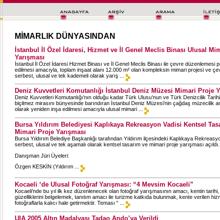
MİMARLIK DÜNYASINDAN
İstanbul İl Özel İdaresi, Hizmet ve İl Genel Meclis Binası Ulusal Mi
Yarışması
İstanbul İl Özel İdaresi Hizmet Binası ve İl Genel Meclis Binası ile çevre düzenlemesi pr
edilmesi amacıyla, toplam inşaat alanı 12.000 m² olan kompleksin mimari projesi ve ç
serbest, ulusal ve tek kademeli olarak yarış ...
Deniz Kuvvetleri Komutanlığı İstanbul Deniz Müzesi Mimari Proje 
Deniz Kuvvetleri Komutanlığı’nın olduğu kadar Türk Ulusu’nun ve Türk Denizcilik Tarihi
biçilmez mirasını bünyesinde barındıran İstanbul Deniz Müzesi’nin çağdaş müzecilik a
olarak yeniden inşa edilmesi amacıyla ulusal mimari ...
Bursa Yıldırım Belediyesi Kaplıkaya Rekreasyon Vadisi Kentsel Tas
Mimari Proje Yarışması
Bursa Yıldırım Belediye Başkanlığı tarafından Yıldırım ilçesindeki Kaplıkaya Rekreasyo
serbest, ulusal ve tek aşamalı olarak kentsel tasarım ve mimari proje yarışması açıldı.
Danışman Jüri Üyeleri:
Özgen KESKİN (Yıldırım ...
Kocaeli ‘de Ulusal Fotoğraf Yarışması: “4 Mevsim Kocaeli”
Kocaeli’nde bu yıl ilk kez düzenlenecek olan fotoğraf yarışmasının amacı, kentin tarihi,
güzelliklerini belgelemek, tanıtım amacı ile turizme katkıda bulunmak, kente verilen hizm
fotoğraflarla kalıcı hale getirmektir. Teması “ ...
UIA 2005 Altın Madalyası Tadao Ando’ya Verildi