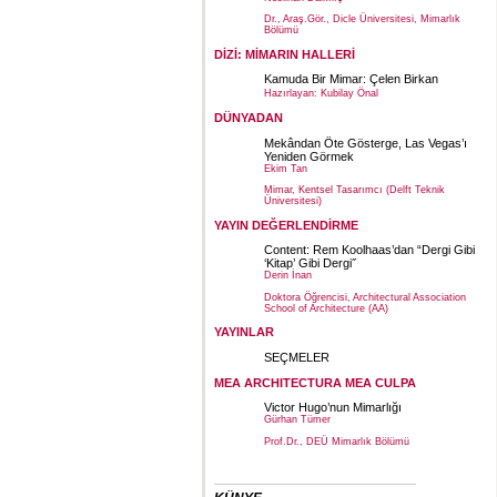
Dr., Araş.Gör., Dicle Üniversitesi, Mimarlık
Bölümü
DİZİ: MİMARIN HALLERİ
Kamuda Bir Mimar: Çelen Birkan
Hazırlayan: Kubilay Önal
DÜNYADAN
Mekândan Öte Gösterge, Las Vegas’ı
Yeniden Görmek
Ekim Tan
Mimar, Kentsel Tasarımcı (Delft Teknik
Üniversitesi)
YAYIN DEĞERLENDİRME
Content: Rem Koolhaas’dan “Dergi Gibi
‘Kitap’ Gibi Dergi˝
Derin İnan
Doktora Öğrencisi, Architectural Association
School of Architecture (AA)
YAYINLAR
SEÇMELER
MEA ARCHITECTURA MEA CULPA
Victor Hugo’nun Mimarlığı
Gürhan Tümer
Prof.Dr., DEÜ Mimarlık Bölümü