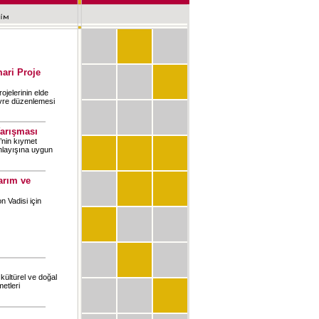
mari Proje
ojelerinin elde
evre düzenlemesi
Yarışması
’nin kıymet
nlayışına uygun
arım ve
n Vadisi için
 kültürel ve doğal
etleri