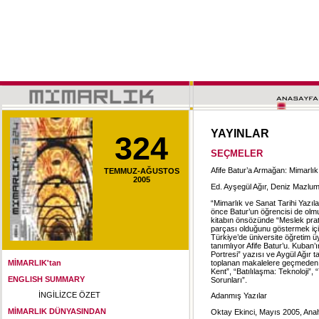
YAYINLAR
324
SEÇMELER
Afife Batur’a Armağan: Mimarlık 
TEMMUZ-AĞUSTOS
2005
Ed. Ayşegül Ağır, Deniz Mazlum,
“Mimarlık ve Sanat Tarihi Yazıla
önce Batur’un öğrencisi de ol
kitabın önsözünde “Meslek pratiğ
parçası olduğunu göstermek için
Türkiye’de üniversite öğretim üy
tanımlıyor Afife Batur’u. Kuban
Portresi” yazısı ve Aygül Ağır t
toplanan makalelere geçmeden ön
MİMARLIK'tan
Kent”, “Batılılaşma: Teknoloji”
ENGLISH SUMMARY
Sorunları”.
İNGİLİZCE ÖZET
Adanmış Yazılar
MİMARLIK DÜNYASINDAN
Oktay Ekinci, Mayıs 2005, Anaht