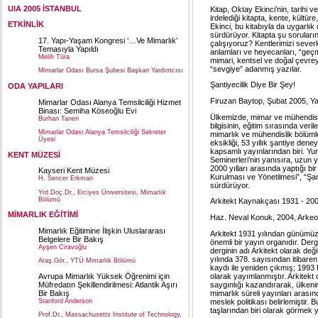
UIA 2005 İSTANBUL
Kitap, Oktay Ekinci’nin, tarihi
irdelediği kitapta, kente, kültü
ETKİNLİK
Ekinci, bu kitabıyla da uygarlık
sürdürüyor. Kitapta şu soruları
17. Yapı-Yaşam Kongresi ‘…Ve Mimarlık’
çalışıyoruz? Kentlerimizi seve
Temasıyla Yapıldı
anlamları ve heyecanları, “geçm
Melih Türa
mimari, kentsel ve doğal çevre
“sevgiye” adanmış yazılar.
Mimarlar Odası Bursa Şubesi Başkan Yardımcısı
Şantiyecilik Diye Bir Şey!
ODA YAPILARI
Firuzan Baytop, Şubat 2005, Yap
Mimarlar Odası Alanya Temsilciliği Hizmet
Binası: Semiha Köseoğlu Evi
Ülkemizde, mimar ve mühendisle
Burhan Taneri
bilgisinin, eğitim sırasında veri
Mimarlar Odası Alanya Temsilciliği Sekreter
mimarlık ve mühendislik bölüml
Üyesi
eksikliği, 53 yıllık şantiye de
kapsamlı yayınlarından biri. Yurt
KENT MÜZESİ
Seminerleri’nin yanısıra, uzun y
2000 yılları arasında yaptığı bi
Kayseri Kent Müzesi
Kurulması ve Yönetilmesi”, “Şan
H. Sencer Erkman
sürdürüyor.
Yrd.Doç.Dr., Erciyes Üniversitesi, Mimarlık
Bölümü
Arkitekt Kaynakçası 1931 - 20
MİMARLIK EĞİTİMİ
Haz. Neval Konuk, 2004, Arkeolo
Mimarlık Eğitimine İlişkin Uluslararası
Arkitekt 1931 yılından günümüze
Belgelere Bir Bakış
önemli bir yayın organıdır. Der
Ayşen Ciravoğlu
derginin adı Arkitekt olarak de
yılında 378. sayısından itibaren
Araş.Gör., YTÜ Mimarlık Bölümü
kaydı ile yeniden çıkmış; 1993 
olarak yayımlanmıştır. Arkitekt
Avrupa Mimarlık Yüksek Öğrenimi için
saygınlığı kazandırarak, ülkeni
Müfredatın Şekillendirilmesi: Atlantik Aşırı
mimarlık süreli yayınları arası
Bir Bakış
meslek politikası belirlemiştir.
Stanford Anderson
taşlarından biri olarak görmek 
Prof.Dr., Massachusetts Institute of Technology,