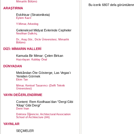
Mimarlık Bölümü
Bu icerik 6807 defa görüntülenmi
ARAŞTIRMA
Eskihisar (Stratonikeia)
Eylem Kazıl
Y.Mimar, Arkeolog
Geleneksel Midyat Evlerinde Cepheler
Neslihan Dalkılıç
Dr., Araş.Gör., Dicle Üniversitesi, Mimarlık
Bölümü
DİZİ: MİMARIN HALLERİ
Kamuda Bir Mimar: Çelen Birkan
Hazırlayan: Kubilay Önal
DÜNYADAN
Mekândan Öte Gösterge, Las Vegas’ı
Yeniden Görmek
Ekim Tan
Mimar, Kentsel Tasarımcı (Delft Teknik
Üniversitesi)
YAYIN DEĞERLENDİRME
Content: Rem Koolhaas’dan “Dergi Gibi
‘Kitap’ Gibi Dergi˝
Derin İnan
Doktora Öğrencisi, Architectural Association
School of Architecture (AA)
YAYINLAR
SEÇMELER