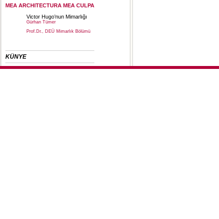
MEA ARCHITECTURA MEA CULPA
Victor Hugo’nun Mimarlığı
Gürhan Tümer
Prof.Dr., DEÜ Mimarlık Bölümü
KÜNYE