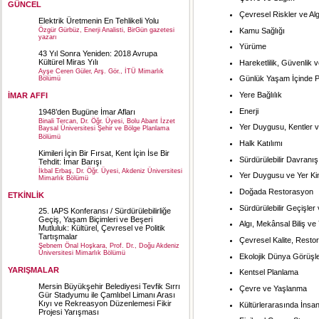
GÜNCEL
Çevresel Riskler ve Alg
Elektrik Üretmenin En Tehlikeli Yolu
Kamu Sağlığı
Özgür Gürbüz, Enerji Analisti, BirGün gazetesi
yazarı
Yürüme
43 Yıl Sonra Yeniden: 2018 Avrupa
Kültürel Miras Yılı
Hareketlilik, Güvenlik v
Ayşe Ceren Güler, Arş. Gör., İTÜ Mimarlık
Günlük Yaşam İçinde Po
Bölümü
Yere Bağlılık
İMAR AFFI
Enerji
1948’den Bugüne İmar Afları
Binali Tercan, Dr. Öğr. Üyesi, Bolu Abant İzzet
Yer Duygusu, Kentler 
Baysal Üniversitesi Şehir ve Bölge Planlama
Bölümü
Halk Katılımı
Kimileri İçin Bir Fırsat, Kent İçin İse Bir
Sürdürülebilir Davranış
Tehdit: İmar Barışı
İkbal Erbaş, Dr. Öğr. Üyesi, Akdeniz Üniversitesi
Yer Duygusu ve Yer Kim
Mimarlık Bölümü
Doğada Restorasyon
ETKİNLİK
Sürdürülebilir Geçişler
25. IAPS Konferansı / Sürdürülebilirliğe
Geçiş, Yaşam Biçimleri ve Beşeri
Algı, Mekânsal Biliş ve
Mutluluk: Kültürel, Çevresel ve Politik
Tartışmalar
Çevresel Kalite, Resto
Şebnem Önal Hoşkara, Prof. Dr., Doğu Akdeniz
Üniversitesi Mimarlık Bölümü
Ekolojik Dünya Görüşle
YARIŞMALAR
Kentsel Planlama
Mersin Büyükşehir Belediyesi Tevfik Sırrı
Çevre ve Yaşlanma
Gür Stadyumu ile Çamlıbel Limanı Arası
Kıyı ve Rekreasyon Düzenlemesi Fikir
Kültürlerarasında İnsan-
Projesi Yarışması