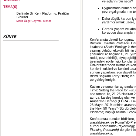
ve ağların rolü nedir?
TEMA[S]
Uygulamada bilimsel son
çevre çalışmalarının temel
Berlin’de Bir Kent Platformu: Pratiğin
Sınırları
Daha düşük karbon içere
Melis Özge Gayretli, Mimar
yardımcı olmak üzere, 
Gerçek yaşam ve labora
koruyucu davranışlarımı
KÜNYE
Konferansta davetli konuşmacı o
Bilimleri Emiratüs Profesörü Da
kitabında (
Social Ecology in th
yazmış olduğu, ekolojik bilimin t
çözümleri ile bağlantısı, 21. yüzy
reddi, çevre kirliliği, biyoçeşit
üzerindeki etkileri gibi konula
Üniversitesi’nden mimar ve kent
kentlerin etkileri ve kentleri tas
sunum yaparken; son davetli ko
Birimi Başkanı Terry Hartig ise, i
gerçekleştirmiştir.
Katılım ve sunumlar açısından 
Time: Setting the Pace for Fut
ana teması ile, 21-26 Haziran 
ayrıca, kardeş kuruluş olan ve 
Araştırma Derneği (EDRA - Envi
26 Mayıs 2019 tarihleri arasın
the Next 50 Years
”
(Sürdürülebi
Planlama) başlığı altında, Brook
Konferansta sunulan bildirilere
ulaşılabilecek ve RomaTrE-Pres
süreci sonrasında
Psyecology, 
Planning Research)
dergilerini
ulaşılabilecektir.