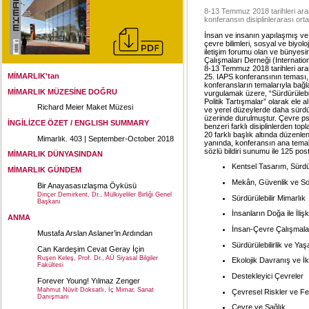
8-13 Temmuz 2018 tarihleri ara
konferansın disiplinlerarası ort
İnsan ve insanın yapılaşmış ve d
çevre bilimleri, sosyal ve biyoloji
iletişim forumu olan ve bünyes
Çalışmaları Derneği (Internatio
8-13 Temmuz 2018 tarihleri aras
MİMARLIK'tan
25. IAPS konferansının teması,
konferansların temalarıyla bağla
MİMARLIK MÜZESİNE DOĞRU
vurgulamak üzere, “Sürdürülebil
Politik Tartışmalar” olarak ele
Richard Meier Maket Müzesi
ve yerel düzeylerde daha sürdür
üzerinde durulmuştur. Çevre psi
İNGİLİZCE ÖZET / ENGLISH SUMMARY
benzeri farklı disiplinlerden top
20 farklı başlık altında düzenl
Mimarlık. 403 | September-October 2018
yanında, konferansın ana temalar
sözlü bildiri sunumu ile 125 po
MİMARLIK DÜNYASINDAN
Kentsel Tasarım, Sürdü
MİMARLIK GÜNDEM
Mekân, Güvenlik ve S
Bir Anayasasızlaşma Öyküsü
Dinçer Demirkent, Dr., Mülkiyeliler Birliği Genel
Sürdürülebilir Mimarlık
Başkanı
İnsanların Doğa ile İli
ANMA
İnsan-Çevre Çalışmala
Mustafa Arslan Aslaner’in Ardından
Sürdürülebilirlik ve Yaş
Can Kardeşim Cevat Geray İçin
Ruşen Keleş, Prof. Dr., AÜ Siyasal Bilgiler
Ekolojik Davranış ve İkl
Fakültesi
Destekleyici Çevreler
Forever Young! Yılmaz Zenger
Mahmut Nüvit Doksatlı, İç Mimar, Sanat
Çevresel Riskler ve Fe
Danışmanı
Çevre ve Sağlık