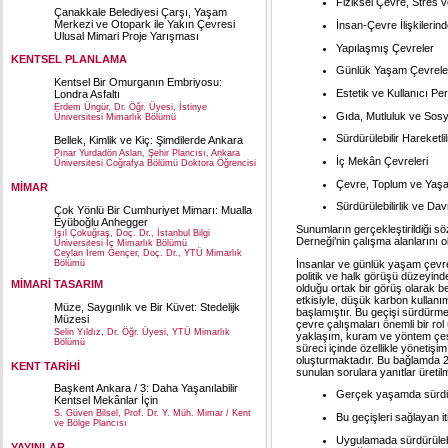
Fiziksel Çevre, Stres 
Çanakkale Belediyesi Çarşı, Yaşam
Merkezi ve Otopark ile Yakın Çevresi
İnsan-Çevre İlişkilerind
Ulusal Mimari Proje Yarışması
Yapılaşmış Çevreler
KENTSEL PLANLAMA
Günlük Yaşam Çevreler
Kentsel Bir Omurganın Embriyosu:
Estetik ve Kullanıcı Per
Londra Asfaltı
Erdem Üngür, Dr. Öğr. Üyesi, İstinye
Gıda, Mutluluk ve Sos
Üniversitesi Mimarlık Bölümü
Sürdürülebilir Hareketlil
Bellek, Kimlik ve Kiç: Şimdilerde Ankara
Pınar Yurdadön Aslan, Şehir Plancısı, Ankara
İç Mekân Çevreleri
Üniversitesi Coğrafya Bölümü Doktora Öğrencisi
Çevre, Toplum ve Ya
MİMAR
Sürdürülebilirlik ve Da
Çok Yönlü Bir Cumhuriyet Mimarı: Mualla
Eyüboğlu Anhegger
Sunumların gerçekleştirildiği s
Işıl Çokuğraş, Doç. Dr., İstanbul Bilgi
Derneği’nin çalışma alanlarını o
Üniversitesi İç Mimarlık Bölümü
Ceylan İrem Gençer, Doç. Dr., YTÜ Mimarlık
İnsanlar ve günlük yaşam çevrele
Bölümü
politik ve halk görüşü düzeyind
MİMARİ TASARIM
olduğu ortak bir görüş olarak be
etkisiyle, düşük karbon kullanı
Müze, Saygınlık ve Bir Küvet: Stedelijk
başlamıştır. Bu geçişi sürdürmek
Müzesi
çevre çalışmaları önemli bir rol
Selin Yıldız, Dr. Öğr. Üyesi, YTÜ Mimarlık
yaklaşım, kuram ve yöntem çeşitli
Bölümü
süreci içinde özellikle yönetişi
oluşturmaktadır. Bu bağlamda 2
KENT TARİHİ
sunulan sorulara yanıtlar üretil
Başkent Ankara / 3: Daha Yaşanılabilir
Gerçek yaşamda sürdürül
Kentsel Mekânlar İçin
S. Güven Bilsel, Prof. Dr. Y. Müh. Mimar / Kent
Bu geçişleri sağlayan i
ve Bölge Plancısı
Uygulamada sürdürülebili
YAYINLAR