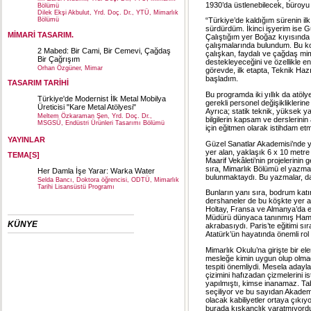
1930’da üstlenebilecek, büroyu 
Bölümü
Dilek Ekşi Akbulut, Yrd. Doç. Dr., YTÜ, Mimarlık
“Türkiye’de kaldığım sürenin il
Bölümü
sürdürdüm. İkinci işyerim ise Gü
MİMARİ TASARIM.
Çalıştığım yer Boğaz kıyısında 
çalışmalarında bulundum. Bu ko
2 Mabed: Bir Cami, Bir Cemevi, Çağdaş
çalışkan, faydalı ve çağdaş mi
Bir Çağrışım
destekleyeceğini ve özellikle 
Orhan Özgüner, Mimar
görevde, ilk etapta, Teknik Hazır
başladım.
TASARIM TARİHİ
Bu programda iki yıllık da atö
Türkiye'de Modernist İlk Metal Mobilya
gerekli personel değişikliklerin
Üreticisi "Kare Metal Atölyesi"
Ayrıca; statik teknik, yüksek ya
Meltem Özkaraman Şen, Yrd. Doç. Dr.,
bilgilerin kapsam ve derslerinin 
MSGSÜ, Endüstri Ürünleri Tasarımı Bölümü
için eğitmen olarak istihdam etme
YAYINLAR
Güzel Sanatlar Akademisi’nde 
yer alan, yaklaşık 6 x 10 metre 
TEMA[S]
Maarif Vekâleti’nin projelerinin
sıra, Mimarlık Bölümü el yazmala
Her Damla İşe Yarar: Warka Water
bulunmaktaydı. Bu yazmalar, da
Selda Bancı, Doktora öğrencisi, ODTÜ, Mimarlık
Tarihi Lisansüstü Programı
Bunların yanı sıra, bodrum katı
dershaneler de bu köşkte yer a
Holtay, Fransa ve Almanya’da e
Müdürü dünyaca tanınmış Hamdi 
KÜNYE
akrabasıydı. Paris’te eğitimi sı
Atatürk’ün hayatında önemli rol
Mimarlık Okulu’na girişte bir e
mesleğe kimin uygun olup olmadı
tespiti önemliydi. Mesela adayla
çizimini hafızadan çizmelerini i
yapılmıştı, kimse inanamaz. Tabi
seçiliyor ve bu sayıdan Akadem
olacak kabiliyetler ortaya çıkı
burada kıskançlık yaratmıyordu