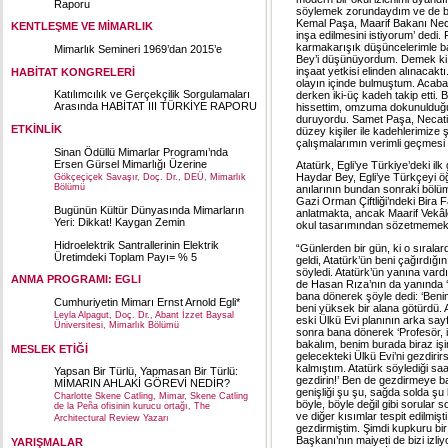
Raporu
söylemek zorundaydım ve de bu 
Kemal Paşa, Maarif Bakanı Necat
KENTLEŞME VE MİMARLIK
inşa edilmesini istiyorum’ dedi.
karmakarışık düşüncelerimle ba
Mimarlık Semineri 1969’dan 2015’e
Bey’i düşünüyordum. Demek ki 
inşaat yetkisi elinden alınacakt
HABİTAT KONGRELERİ
olayın içinde bulmuştum. Acaba
Katılımcılık ve Gerçekçilik Sorgulamaları
derken iki-üç kadeh takip etti.
Arasında HABİTAT III TÜRKİYE RAPORU
hissettim, omzuma dokunulduğ
duruyordu. Samet Paşa, Necati 
ETKİNLİK
düzey kişiler ile kadehlerimiz
çalışmalarımın verimli geçmesi di
Sinan Ödüllü Mimarlar Programı’nda
Ersen Gürsel Mimarlığı Üzerine
Atatürk, Egli’ye Türkiye’deki il
Haydar Bey, Egli’ye Türkçeyi ö
Gökçeçiçek Savaşır, Doç. Dr., DEÜ, Mimarlık
Bölümü
anılarının bundan sonraki bölüm
Gazi Orman Çiftliği’ndeki Bira Fa
Bugünün Kültür Dünyasında Mimarların
anlatmakta, ancak Maarif Vekâl
Yeri: Dikkat! Kaygan Zemin
okul tasarımından sözetmemekt
Hidroelektrik Santrallerinin Elektrik
“Günlerden bir gün, ki o sırala
Üretimdeki Toplam Payı= % 5
geldi, Atatürk’ün beni çağırdığı
söyledi. Atatürk’ün yanına vard
ANMA PROGRAMI: EGLI
de Hasan Rıza’nın da yanında ‘
bana dönerek şöyle dedi: ‘Beniml
Cumhuriyetin Mimarı Ernst Arnold Egli*
beni yüksek bir alana götürdü. 
Leyla Alpagut, Doç. Dr., Abant İzzet Baysal
eski Ülkü Evi planının arka sayf
Üniversitesi, Mimarlık Bölümü
sonra bana dönerek ‘Profesör, i
bakalım, benim burada biraz işi
MESLEK ETİĞİ
gelecekteki Ülkü Evi’ni gezdirir
kalmıştım. Atatürk söylediği saa
Yapsan Bir Türlü, Yapmasan Bir Türlü:
gezdirin!’ Ben de gezdirmeye baş
MİMARIN AHLAKİ GÖREVİ NEDİR?
genişliği şu şu, sağda solda şu
Charlotte Skene Catling, Mimar, Skene Catling
böyle, böyle değil gibi sorular
de la Peña ofisinin kurucu ortağı, The
ve diğer kısımlar tespit edilmiş
Architectural Review Yazarı
gezdirmiştim. Şimdi kupkuru bir 
Başkanı’nın maiyeti de bizi izli
YARIŞMALAR