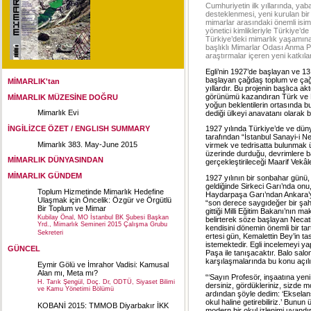
Cumhuriyetin ilk yıllarında, yab
desteklenmesi, yeni kurulan bir ü
mimarlar arasındaki önemli isim
yönetici kimlikleriyle Türkiye’
Türkiye’deki mimarlık yaşamına 
başlıklı Mimarlar Odası Anma 
araştırmalar içeren yeni katkıla
Egli’nin 1927’de başlayan ve 1
başlayan çağdaş toplum ve çağd
MİMARLIK'tan
yıllardır. Bu projenin başlıca a
görünümü kazandıran Türk ve Ba
MİMARLIK MÜZESİNE DOĞRU
yoğun beklentilerin ortasında b
Mimarlık Evi
dediği ülkeyi anavatanı olarak
İNGİLİZCE ÖZET / ENGLISH SUMMARY
1927 yılında Türkiye’de ve dü
tarafından “İstanbul Sanayi-i N
Mimarlık 383. May-June 2015
virmek ve tedrisatta bulunmak ü
üzerinde durduğu, devrimlere ba
MİMARLIK DÜNYASINDAN
gerçekleştirileceği Maarif Vekâle
MİMARLIK GÜNDEM
1927 yılının bir sonbahar günü,
geldiğinde Sirkeci Garı’nda onu,
Toplum Hizmetinde Mimarlık Hedefine
Haydarpaşa Garı’ndan Ankara’ya
Ulaşmak için Öncelik: Özgür ve Örgütlü
“son derece saygıdeğer bir şahs
Bir Toplum ve Mimar
gittiği Milli Eğitim Bakanı’nın m
Kubilay Önal, MO İstanbul BK Şubesi Başkan
belirterek söze başlayan Necat
Yrd., Mimarlık Semineri 2015 Çalışma Grubu
kendisini dönemin önemli bir t
Sekreteri
ertesi gün, Kemalettin Bey’in ta
istemektedir. Egli incelemeyi 
GÜNCEL
Paşa ile tanışacaktır. Balo salon
karşılaşmalarında bu konu açılı
Eymir Gölü ve İmrahor Vadisi: Kamusal
Alan mı, Meta mı?
“‘Sayın Profesör, inşaatına yen
H. Tarık Şengül, Doç. Dr, ODTÜ, Siyaset Bilimi
dersiniz, gördükleriniz, sizde 
ve Kamu Yönetimi Bölümü
ardından şöyle dedim: ‘Ekselansl
okul haline getirebiliriz.’ Bu
KOBANİ 2015: TMMOB Diyarbakır İKK
modern bir okul izlenimi uyand