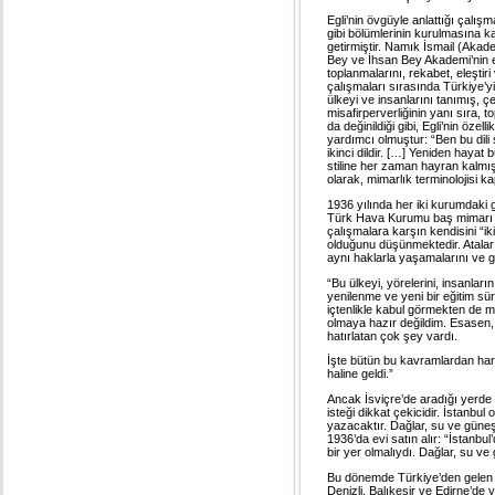
Egli’nin övgüyle anlattığı çalı
gibi bölümlerinin kurulmasına 
getirmiştir. Namık İsmail (Akad
Bey ve İhsan Bey Akademi’nin e
toplanmalarını, rekabet, eleşti
çalışmaları sırasında Türkiye’yi
ülkeyi ve insanlarını tanımış, çe
misafirperverliğinin yanı sıra, t
da değinildiği gibi, Egli’nin öze
yardımcı olmuştur: “Ben bu dil
ikinci dildir. […] Yeniden hayat
stiline her zaman hayran kalmı
olarak, mimarlık terminolojisi k
1936 yılında her iki kurumdaki 
Türk Hava Kurumu baş mimarı o
çalışmalara karşın kendisini “ik
olduğunu düşünmektedir. Ataları
aynı haklarla yaşamalarını ve g
“Bu ülkeyi, yörelerini, insanları
yenilenme ve yeni bir eğitim s
içtenlikle kabul görmekten de 
olmaya hazır değildim. Esasen,
hatırlatan çok şey vardı.
İşte bütün bu kavramlardan har
haline geldi.”
Ancak İsviçre’de aradığı yerde
isteği dikkat çekicidir. İstanbul
yazacaktır. Dağlar, su ve güneşin
1936’da evi satın alır: “İstanb
bir yer olmalıydı. Dağlar, su v
Bu dönemde Türkiye’den gelen İs
Denizli, Balıkesir ve Edirne’de 