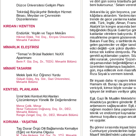
ve dört gün sonra İstanbul’a ge
beni bulursunuz.’ Selam verere
Düzce Üniversitesi Gelişim Planı
Ankara’da üç gün boyunca, yardı
Tekirdağ Büyükşehir Belediye Hizmet
kâğıtlara aktardım. Yardımcılar
Binası, Meydan ve Çevresinin
trende de gece yarılarına kada
Düzenlenmesi
ettik. Türk, İngiliz, Alman, Fra
KIRDAN / KENTTEN
Atatürk’ün kongre arasında ben
bitişiğindeki Büyük Galeri’ye g
Endürlük: Yeşilin ve Taşın Mekânı
katılanlar vitrinlere bakıyordu.
misafirlerine projemi göstererek 
Hikmet Eldek, Yrd. Doç., Erciyes Üniversitesi,
Mimarlık Fakültesi
Bakanı Fuat Bey, o tarihlerde A
gelen gazeteciler ve diğer tanıdı
MİMARLIK ELEŞTİRİSİ
edici değildi –çok şükür diyeli
kimse tek kelime etmiyordu. Pla
“Temas”ın Brütal İfadeleri: NoXX
gerekli açıklamaları yaptım. Söz
Apartmanı
elini vurarak, çevresine ‘Güze
Berin F. Gür, Doç. Dr., TEDÜ, Mimarlık Bölümü
okşamasından beğenildiğimizi anl
üzerinden toplamaya başladım. 
MİMARİ TASARIM
gün, inşa edilecek evin masraf
Rıza Soyak’a vermem istendi.
Melek İpek Kız Öğrenci Yurdu
Gülşah Güleç, Arş. Gör., Gazi Üniversitesi,
Bir inşaatı daha -ki yapımı bitmi
Mimarlık Bölümü
Hamamı idi. Burayı da gezerken
vericiydi, kimse böyle sorular 
KENTSEL PLANLAMA
işleyen bir imtihanı veriliyor gibi
İzmir’deki Kentsel Atıl Alanları
Egli, Gazi İlk Muallim Mektebi’
Çözümlemeye Yönelik Bir Değerlendirme
Anadolu’ya gezilere gönderilir. 
anlamasını sağlayacaktır. Egli,
Merve Çelik, Mimar
rağmen modern bina yapmanın zo
İlknur Türkseven Doğrusoy, Doç. Dr., DEÜ,
Mimarlık Bölümü
teknik ve endüstriyel kaynaklar
Rengin Zengel, Doç. Dr., DEÜ, Mimarlık Bölümü
olumsuz koşullara uygun ancak C
ve uygular.
KORUMA - YAŞATMA
Bu görevi sırasında inşaat büro
Taş Duvar Örgü Dili Bağlamında Kemaliye
Cumhuriyet yöneticilerinin beğe
(Eğin) ve Koruma Olgusu
Maarif Vekâleti’ndeki çalışmala
M. Zafer Akdemir, Yrd. Doç. Dr., YTÜ, Mimarlık