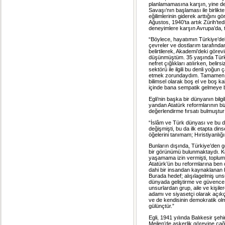
planlamamasına karşın, yine de b
Savaşı’nın başlaması ile birlik
eğilimlerinin giderek arttığını 
Ağustos, 1940’ta artık Zürih’ted
deneyimlere karşın Avrupa’da, ta
“Böylece, hayatımın Türkiye’de
çevreler ve dostlarım tarafında
belirtilerek, Akademi’deki gör
düşünmüştüm. 35 yaşında Türkiy
nefret çığlıkları atılırken, bel
sektörü ile ilgili bu denli yoğun
etmek zorundaydım. Tamamen değ
bilimsel olarak boş el ve boş k
içinde bana sempatik gelmeye ba
Egli’nin başka bir dünyanın bilg
yandan Atatürk reformlarının b
değerlendirme fırsatı bulmuştur
“İslâm ve Türk dünyası ve bu d
değişmişti, bu da ilk etapta din
öğelerini tanımam; Hıristiyanlığı
Bunların dışında, Türkiye’den 
bir görünümü bulunmaktaydı. Ke
yaşamama izin vermişti, toplum
Atatürk’ün bu reformlarına ben 
dahi bir insandan kaynaklanan bu 
Burada hedef; alışılagelmiş un
dünyada geliştirme ve güvence a
unsurlardan grup, aile ve kişile
adamı ve siyasetçi olarak açıkç
ve de kendisinin demokratik olm
gülünçtür.”
Egli, 1941 yılında Balıkesir şeh
Meilen’de askerlik görevine çağı