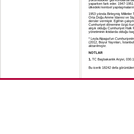
yaparken fark eder. 1947-1951 
ülkedeki kentsel yapılaşmaları
1953 yılında Birleşmiş Milletl
Orta Doğu Amme İdaresi ve Siyas
dersler vermiştir. Egli’nin çalış
Cumhuriyet dönemine özgü kuru
alışık olduğu Cumhuriyet Halk P
yönetiminin iktidarda olduğu baş
* Leyla Alpagut’un
Cumhuriyetin 
(2012, Boyut Yayınları, İstanbul)
aktarılmıştır.
NOTLAR
1.
TC Başbakanlık Arşivi, 030.
Bu icerik 18242 defa görüntülen