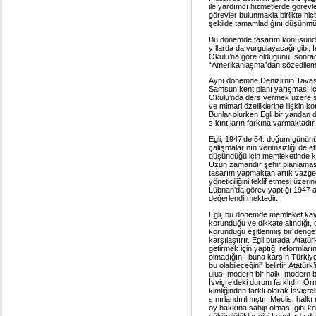
ile yardımcı hizmetlerde görevle
görevler bulunmakla birlikte hi
şekilde tamamladığını düşünmü
Bu dönemde tasarım konusunda b
yıllarda da vurgulayacağı gibi, 
Okulu’na göre olduğunu, sonrad
“Amerikanlaşma”dan sözedilemeye
Aynı dönemde Denizli’nin Tavas i
Samsun kent planı yarışması iç
Okulu’nda ders vermek üzere seçi
ve mimari özelliklerine ilişkin k
Bunlar olurken Egli bir yandan 
sıkıntıların farkına varmaktadır.
Egli, 1947’de 54. doğum gününü d
çalışmalarının verimsizliği de e
düşündüğü için memleketinde ken
Uzun zamandır şehir planlaması 
tasarım yapmaktan artık vazgeç
yöneticiliğini teklif etmesi üzeri
Lübnan’da görev yaptığı 1947 ara
değerlendirmektedir.
Egli, bu dönemde memleket kavra
korunduğu ve dikkate alındığı, di
korunduğu eşitlenmiş bir denge” 
karşılaştırır. Egli burada, Atatü
getirmek için yaptığı reformları
olmadığını, buna karşın Türkiy
bu olabileceğini” belirtir. Atat
ulus, modern bir halk, modern b
İsviçre’deki durum farklıdır. Ö
kimliğinden farklı olarak İsviçr
sınırlandırılmıştır. Meclis, hal
oy hakkına sahip olması gibi kon
yükümlülükler gibi konularda da