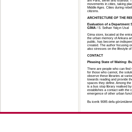
are Paris, Berlin and İstanbul.
movements in cities, taking plac
Middle Ages. Cities during rebel
citizens.
ARCHITECTURE OF THE RE
Evaluation of a Department S
GİMA
/ S. Selhan Yalçın Usal
Gima store, located at the entra
the urban memory of Ankara and
public, has become an indispensa
created. The author focusing 
also stresses on the lifestyle o
CONTACT
Pleasing State of Waiting: B
There are people who can find 
for those who cannot, the solut
observe these libraries at vario
towards reading and provide the 
spaces they define. Among the 
is a bus stop library realised b
establishes a contact with the 
emergence of other urban funct
Bu icerik 9085 defa görüntülenmi