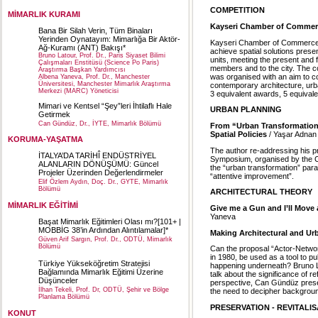
COMPETITION
MİMARLIK KURAMI
Kayseri Chamber of Commerce
Bana Bir Silah Verin, Tüm Binaları
Yerinden Oynatayım: Mimarlığa Bir Aktör-
Kayseri Chamber of Commerce h
Ağ-Kuramı (ANT) Bakışı*
achieve spatial solutions prese
Bruno Latour, Prof. Dr., Paris Siyaset Bilimi
units, meeting the present and f
Çalışmaları Enstitüsü (Science Po Paris)
members and to the city. The c
Araştırma Başkan Yardımcısı
was organised with an aim to co
Albena Yaneva, Prof. Dr., Manchester
Üniversitesi, Manchester Mimarlık Araştırma
contemporary architecture, urb
Merkezi (MARC) Yöneticisi
3 equivalent awards, 5 equival
Mimari ve Kentsel “Şey”leri İhtilaflı Hale
URBAN PLANNING
Getirmek
Can Gündüz, Dr., İYTE, Mimarlık Bölümü
From “Urban Transformation”
Spatial Policies
/ Yaşar Adnan
KORUMA-YAŞATMA
The author re-addressing his 
İTALYA’DA TARİHÎ ENDÜSTRİYEL
Symposium, organised by the C
ALANLARIN DÖNÜŞÜMÜ: Güncel
the “urban transformation” para
Projeler Üzerinden Değerlendirmeler
“attentive improvement”.
Elif Özlem Aydın, Doç. Dr., GYTE, Mimarlık
Bölümü
ARCHITECTURAL THEORY
MİMARLIK EĞİTİMİ
Give me a Gun and I’ll Move 
Yaneva
Başat Mimarlık Eğitimleri Olası mı?[101+ |
MOBBİG 38’in Ardından Alıntılamalar]*
Making Architectural and Ur
Güven Arif Sargın, Prof. Dr., ODTÜ, Mimarlık
Bölümü
Can the proposal “Actor-Netwo
in 1980, be used as a tool to pul
Türkiye Yükseköğretim Stratejisi
happening underneath? Bruno La
Bağlamında Mimarlık Eğitimi Üzerine
talk about the significance of re
Düşünceler
perspective, Can Gündüz prese
İlhan Tekeli, Prof. Dr, ODTÜ, Şehir ve Bölge
the need to decipher backgrou
Planlama Bölümü
PRESERVATION - REVITALI
KONUT