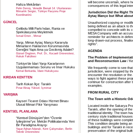
will become uncertain, where he
Hafıza Mekânları
consequences of this legal inte
Pelin Derviş, Venedik Bienali 14. Uluslararası
Mimarlık Sergisi, Türkiye Pavyonu Proje
Jurisdiction Did the Right Th
Koordinatörü
Aytaç Manço but What about
GÜNCEL
Unauthorized copying or modific
being defined as an attack to th
Gelibolu Milli Parkı’ndan, Ranta ve
compelled to concede with its 
Spekülasyona Meyletmek
MESA Company with an accusatio
İsmail Erten , Mimar
reminder for architects in defen
long-drawn-out process, finalis
Yargı, Mimar Aytaç Manço Kararıyla
rights”.
Mimarların Haklarının Korunmasında
Gereğini Yaptı Ama ya Gecikmiş Adalet?
AGENDA
Gürsel Öngören, Prof. Dr., Kocaeli Üniversitesi,
Hukuk Fakültesi
The Problem of Implementati
and Reconstruction Law
/ K
Türkiye’de İdari Yargı Kararlarının
Uygulanmaması Sorunu ve İmar Hukuku
We frequently come to see tha
Kemal Berkarda, İdare Hukukçusu
jurisdiction, were stopped by t
encounter the resolution or the
KIRDAN KENTTEN
ways to fight against these pr
continue for construction after t
Tarih Kokan İlçe: Taraklı
examples.
Pınar Aktaş Yüksel, İçmimar
FROM RURAL CITY
YARIŞMA
The Town with a Historic Odo
Kayseri Ticaret Odası Hizmet Binası
Ulusal Mimari Fikir Yarışması
Located inside the Sakarya Pro
Taraklı, after the opening of t
KENTSEL PLANLAMA
traditional identity. The town h
century style traditional house
“Kentsel Dönüşüm”den “Özenle
of these buildings were comple
İyileştirme”ye: Mekân Politikalarında Yeni
This condition despite being an 
Bir Paradigma Arayışı
buildings and for Taraklı in re
Yaşar Adnan Adanalı, Kent Çalışmaları, Berlin
preservation of the original buil
Teknik Üniversitesi