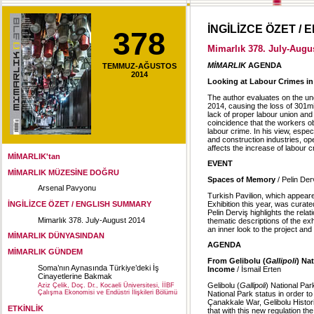
İNGİLİZCE ÖZET /
378
Mimarlık 378. July-Augu
MİMARLIK
AGENDA
TEMMUZ-AĞUSTOS
2014
Looking at Labour Crimes in 
The author evaluates on the un
2014, causing the loss of 301mi
lack of proper labour union and 
coincidence that the workers ob
labour crime. In his view, espec
and construction industries, ope
affects the increase of labour c
MİMARLIK'tan
EVENT
MİMARLIK MÜZESİNE DOĞRU
Spaces of Memory
/ Pelin Der
Arsenal Pavyonu
Turkish Pavilion, which appeared
Exhibition this year, was curate
İNGİLİZCE ÖZET / ENGLISH SUMMARY
Pelin Derviş highlights the rela
Mimarlık 378. July-August 2014
thematic descriptions of the exh
an inner look to the project and
MİMARLIK DÜNYASINDAN
AGENDA
MİMARLIK GÜNDEM
From Gelibolu (
Gallipoli
)
Nat
Soma’nın Aynasında Türkiye’deki İş
Income
/ İsmail Erten
Cinayetlerine Bakmak
Gelibolu (
Gallipoli
) National Par
Aziz Çelik, Doç. Dr., Kocaeli Üniversitesi, İİBF
Çalışma Ekonomisi ve Endüstri İlişkileri Bölümü
National Park status in order t
Çanakkale War, Gelibolu Histori
ETKİNLİK
that with this new regulation th