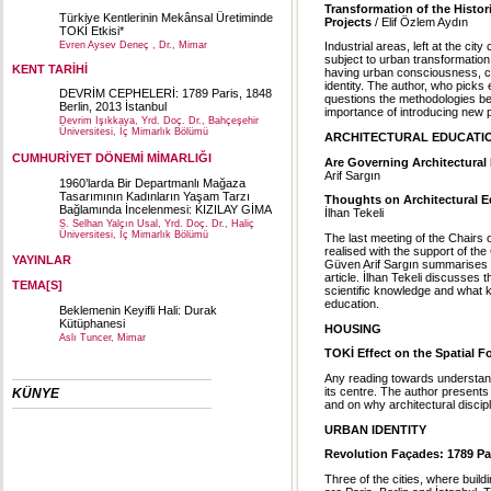
Transformation of the Histor
Türkiye Kentlerinin Mekânsal Üretiminde
Projects
/ Elif Özlem Aydın
TOKİ Etkisi*
Evren Aysev Deneç , Dr., Mimar
Industrial areas, left at the city
subject to urban transformation
KENT TARİHİ
having urban consciousness, co
identity. The author, who picks
DEVRİM CEPHELERİ: 1789 Paris, 1848
questions the methodologies be
Berlin, 2013 İstanbul
importance of introducing new 
Devrim Işıkkaya, Yrd. Doç. Dr., Bahçeşehir
Üniversitesi, İç Mimarlık Bölümü
ARCHITECTURAL EDUCATI
CUMHURİYET DÖNEMİ MİMARLIĞI
Are Governing Architectural
Arif Sargın
1960’larda Bir Departmanlı Mağaza
Tasarımının Kadınların Yaşam Tarzı
Thoughts on Architectural Ed
Bağlamında İncelenmesi: KIZILAY GİMA
İlhan Tekeli
S. Selhan Yalçın Usal, Yrd. Doç. Dr., Haliç
Üniversitesi, İç Mimarlık Bölümü
The last meeting of the Chairs
realised with the support of th
YAYINLAR
Güven Arif Sargın summarises t
article. İlhan Tekeli discusses 
TEMA[S]
scientific knowledge and what 
education.
Beklemenin Keyifli Hali: Durak
Kütüphanesi
HOUSING
Aslı Tuncer, Mimar
TOKİ Effect on the Spatial F
Any reading towards understan
its centre. The author presents 
KÜNYE
and on why architectural discip
URBAN IDENTITY
Revolution Façades: 1789 Par
Three of the cities, where buil