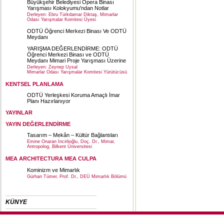
Büyükşehir Belediyesi Opera Binası
Yarışması Kolokyumu'ndan Notlar
Derleyen: Ebru Türkdamar Diktaş, Mimarlar
Odası Yarışmalar Komitesi Üyesi
ODTÜ Öğrenci Merkezi Binası Ve ODTÜ
Meydanı
YARIŞMA DEĞERLENDİRME: ODTÜ
Öğrenci Merkezi Binası ve ODTÜ
Meydanı Mimari Proje Yarışması Üzerine
Derleyen: Zeynep Uysal
Mimarlar Odası Yarışmalar Komitesi Yürütücüsü
KENTSEL PLANLAMA
ODTÜ Yerleşkesi Koruma Amaçlı İmar
Planı Hazırlanıyor
YAYINLAR
YAYIN DEĞERLENDİRME
Tasarım – Mekân – Kültür Bağlantıları
Emine Onaran İncirlioğlu, Doç. Dr., Mimar,
Antropolog, Bilkent Üniversitesi
MEA ARCHITECTURA MEA CULPA
Kominizm ve Mimarlık
Gürhan Tümer, Prof. Dr., DEÜ Mimarlık Bölümü
KÜNYE