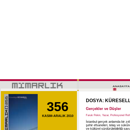
DOSYA: KÜRESEL
356
Gerçekler ve Düşler
Faruk Pekin, Yazar, Profesyonel Re
KASIM-ARALIK 2010
İstanbul gerçek anlamda bir zıt
şehir efsaneleri, telaş ve sükûnet
ve kültürel sürdürülebilirliği s