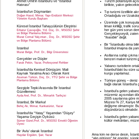
Ahmet Ümit’in İstanbul’u ve “İstanbul
Turizm potansiyeli açı
Hatırası”
birlikte, yakın gelecek
İstanbul’un Düşmanları
Tıp turizmi özellikle ak
Ortadoğulu ve Uzakdoğul
Doğan Hasol, Mimar, Yapı-Endüstri Merkezi
Yönetim Kurulu Başkanı
Üzerinde çok konuşulan
Küresel İstanbul Tahayyülünün Eleştirisi
liman kirliliği, trafik 
her gün yeni sorun deme
Erbatur Çavuşoğlu, Yrd. Doç. Dr., MSGSÜ Şehir
ve Bölge Planlama Bölümü
Gerçekleşseydi, zaten g
Murat Cemal Yalçıntan , Doç. Dr., MSGSÜ Şehir
“
feasible
” değil.
ve Bölge Planlama Bölümü
Bir “İstanbullu olma bili
İstanbul
İstanbul imajına da yan
Murat Belge, Prof. Dr., Bilgi Üniversitesi
Asıllarına sahip çıkma 
Gerçekler ve Düşler
benzeri maket turizmi ge
Faruk Pekin, Yazar, Profesyonel Rehber
Yabancı turistlerin ort
İstanbul’da Kentsel Dönüşüm: Mali
İstanbul’daki bu süre u
Kaynak Yaratma Aracı Olarak Kent
kurgu yapılamaz.
Asuman Türkün, Doç. Dr., YTÜ Şehir ve Bölge
Türkiye güneş – deniz 
Planlama Bölümü
bağlı olarak İstanbul’a
Sezgiyle Tepki Arasında Bir İstanbul
İstanbul’a gelen yabanc
Güzellemesi
müzemiz açısından dörtte
Ayda Arel, Prof. Dr., Mimarlık Tarihçisi
2005 sayılarına göre m
İstanbul, Bir Marka!
Müzesi % 27, Kariye Mü
değişme olmamıştır. Bu
Behiç Ak, Mimar, Karikatürist, Yazar
düşündürücü olmalıdır.
İstanbul’da “Yatay” Yaşamdan “Düşey”
Yaşama Geçişin Öyküsü
İstanbul’a gelen yabanc
kültür mekânları, müze
Sümer Gürel,Prof. Dr., MSGSÜ Emekli Öğretim
Üyesi
Bir ‘Avlu’ olarak İstanbul
Ama kim ne derse desin, İstanbu
Haydar Ergülen, Şair, Yazar
“alıp götüren” bir enerjisi, süre