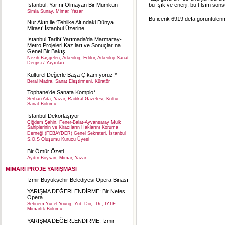
İstanbul, Yarını Olmayan Bir Mümkün
bu ışık ve enerji, bu tılsım son
Simla Sunay, Mimar, Yazar
Bu icerik 6919 defa görüntülenmi
Nur Akın ile ‘Tehlike Altındaki Dünya
Mirası’ İstanbul Üzerine
İstanbul Tarihî Yarımada’da Marmaray-
Metro Projeleri Kazıları ve Sonuçlarına
Genel Bir Bakış
Nezih Başgelen, Arkeolog, Editör, Arkeoloji Sanat
Dergisi / Yayınları
Kültürel Değerle Başa Çıkamıyoruz!*
Beral Madra, Sanat Eleştirmeni, Küratör
Tophane’de Sanata Komplo*
Serhan Ada, Yazar, Radikal Gazetesi, Kültür-
Sanat Bölümü
İstanbul Dekorlaşıyor
Çiğdem Şahin, Fener-Balat-Ayvansaray Mülk
Sahiplerinin ve Kiracıların Haklarını Koruma
Derneği (FEBAYDER) Genel Sekreteri, İstanbul
S.O.S Oluşumu Kurucu Üyesi
Bir Ömür Özeti
Aydın Boysan, Mimar, Yazar
MİMARİ PROJE YARIŞMASI
İzmir Büyükşehir Belediyesi Opera Binası
YARIŞMA DEĞERLENDİRME: Bir Nefes
Opera
Şebnem Yücel Young, Yrd. Doç. Dr., IYTE
Mimarlık Bolumu
YARIŞMA DEĞERLENDİRME: İzmir