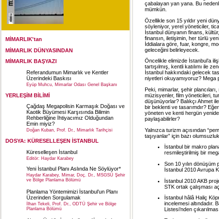
çabalayan yan yana. Bu nedenl
mümkün.
Özellikle son 15 yıldır yeni düny
söyleniyor, yerel yöneticiler, tic
İstanbul dünyanın finans, kültür
finansın, iletişimin, her türlü y
MİMARLIK'tan
İddialara göre, fuar, kongre, mod
geleceğini belirleyecek.
MİMARLIK DÜNYASINDAN
Öncelikle elimizde İstanbul’a ili
MİMARLIK BAŞYAZI
tartışılmış, kentli katılımı ile z
Referandumun Mimarlık ve Kentler
İstanbul hakkındaki gelecek ta
Üzerindeki Baskısı
niyetleri okuyamıyoruz? Mega p
Eyüp Muhcu, Mimarlar Odası Genel Başkanı
Peki, mimarlar, şehir plancıları, 
YERLEŞİM BİLİMİ
müzisyenler, film yöneticileri, t
düşünüyorlar? Balıkçı Ahmet il
Çağdaş Megapolisin Karmaşık Doğası ve
bir beklenti ve tasarımdır? Eğe
Kaotik Büyümesi Karşısında Bilimin
yöneten ve kenti hergün yenid
Rehberliğine İhtiyacımız Olduğundan
paylaşabilirler?
Emin miyiz?
Yalnızca turizm açısından “pemb
Doğan Kuban, Prof. Dr., Mimarlık Tarihçisi
taşıyanlar” için bazı olumsuzluk
DOSYA: KÜRESELLEŞEN İSTANBUL
İstanbul bir makro plan
Küreselleşen İstanbul
resmileştirilmiş bir meg
Editör: Haydar Karabey
Son 10 yılın dönüşüm pr
Yeni İstanbul Planı Aslında Ne Söylüyor*
İstanbul 2010 Avrupa Kü
Haydar Karabey, Mimar, Doç. Dr., MSGSÜ Şehir
ve Bölge Planlama Bölümü
İstanbul 2010 AKB proje
STK ortak çalışması açıs
Planlama Yöntemimizi İstanbul’un Planı
Üzerinden Sorgulamak
İstanbul hâlâ Haliç K
incelemesi altındadır.
İlhan Tekeli, Prof. Dr., ODTÜ Şehir ve Bölge
Planlama Bölümü
Listesi’nden çıkarılma