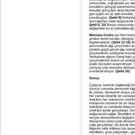
sonucunda, coğrafyada yer alan
konutların günışığı parametresi
konutlar günışığını alma biçimle
gün ışığını en az alan konutlar,
konulmuştur.
(Şekil 8)
Yerleşimi
ayrıca
güneş saati oluşturacak 
Şekil 9, 10)
Bunun sonucunda gr
değişiminin en iyi izlenebileceğ
Manzara Grubu
için hem konut
grubun temel soruları olmuştur
başlamışlardır.
(Şekil 12-15)
Bu
pencerelerin algı çerçeveleri ara
içindeki güçlü görsel algı noktal
çerçevelerini, yerleşimin konutl
Yerleşimde algının hangi bakı çe
çerçevelerinin önemi ve yerleşim 
aralık düzeyleri araştırılmıştır.
yürüyüş yolu önerisine dönüştür
sınırlandırılmıştır.
(Şekil 20)
Sonuç
Çalışma, bedenin bağlandığı fe
sürecin sonunda deneyimin bilgis
ile zaman, deneyimin ortaya çıkı
her zaman dinamik bir varoluşa re
mekânın her noktasının mümkün 
noktasının mümkün bir an oluş
mekânda ve zamanda dolaysızca 
(mekân) içinde gerçekleşir. Dene
değişmesini sağlar. Böylelikle d
herşey deneyimleneni değiştirir
dönüşmesi sonucunda deneyim bi
yolla gerçekleşir. (8) Ancak d
bilgisinin elde edilmesi için ta
etkinlikleri, grup çalışmaları, gez