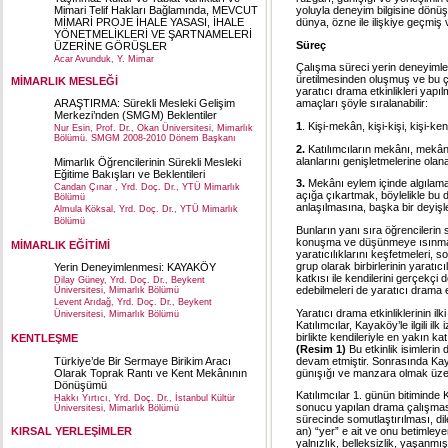
yoluyla deneyim bilgisine dönüş
Mimari Telif Hakları Bağlamında, MEVCUT
dünya, özne ile ilişkiye geçmiş 
MİMARİ PROJE İHALE YASASI, İHALE
YÖNETMELİKLERİ VE ŞARTNAMELERİ
Süreç
ÜZERİNE GÖRÜŞLER
Acar Avunduk, Y. Mimar
Çalışma süreci yerin deneyimle
üretilmesinden oluşmuş ve bu çal
MİMARLIK MESLEĞİ
yaratıcı drama etkinlikleri yapı
amaçları şöyle sıralanabilir:
ARAŞTIRMA: Sürekli Mesleki Gelişim
Merkezi’nden (SMGM) Beklentiler
1
. Kişi-mekân, kişi-kişi, kişi-k
Nur Esin, Prof. Dr., Okan Üniversitesi, Mimarlık
Bölümü. SMGM 2008-2010 Dönem Başkanı
2.
Katılımcıların mekânı, mekânın
alanlarını genişletmelerine ola
Mimarlık Öğrencilerinin Sürekli Mesleki
Eğitime Bakışları ve Beklentileri
3.
Mekânı eylem içinde algılamal
Candan Çınar , Yrd. Doç. Dr., YTÜ Mimarlık
açığa çıkartmak, böylelikle bu 
Bölümü
anlaşılmasına, başka bir deyiş
Almula Köksal, Yrd. Doç. Dr., YTÜ Mimarlık
Bölümü
Bunların yanı sıra öğrencilerin 
konuşma ve düşünmeye ısınmaları
MİMARLIK EĞİTİMİ
yaratıcılıklarını keşfetmeleri, 
grup olarak birbirlerinin yaratıcı
Yerin Deneyimlenmesi: KAYAKÖY
katkısı ile kendilerini gerçekçi 
Dilay Güney, Yrd. Doç. Dr., Beykent
edebilmeleri de yaratıcı drama et
Üniversitesi, Mimarlık Bölümü
Levent Arıdağ, Yrd. Doç. Dr., Beykent
Yaratıcı drama etkinliklerinin il
Üniversitesi, Mimarlık Bölümü
Katılımcılar, Kayaköy’le ilgili i
birlikte kendileriyle en yakın kat
KENTLEŞME
(Resim 1)
Bu etkinlik isimlerin
devam etmiştir. Sonrasında Kayak
Türkiye’de Bir Sermaye Birikim Aracı
günışığı ve manzara olmak üzer
Olarak Toprak Rantı ve Kent Mekânının
Dönüşümü
Katılımcılar 1. günün bitiminde 
Hakkı Yırtıcı, Yrd. Doç. Dr., İstanbul Kültür
sonucu yapılan drama çalışmasın
Üniversitesi, Mimarlık Bölümü
sürecinde somutlaştırılması, di
an) “yer” e ait ve onu betimley
KIRSAL YERLEŞİMLER
yalnızlık, belleksizlik, yaşanmı