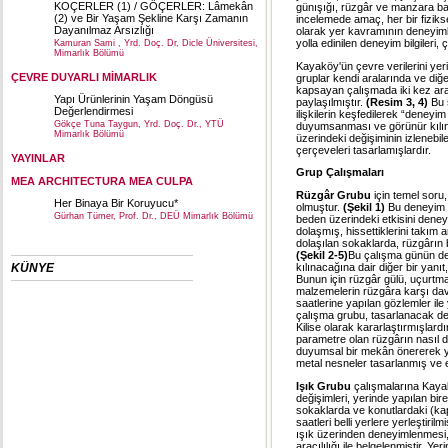
KOÇERLER (1) / GÖÇERLER: Lâmekân
günışığı, rüzgâr ve manzara baş
(2) ve Bir Yaşam Şekline Karşı Zamanın
incelemede amaç, her bir fizik
Dayanılmaz Arsızlığı
olarak yer kavramının deneyimle
yolla edinilen deneyim bilgileri,
Kamuran Sami , Yrd. Doç. Dr, Dicle Üniversitesi,
Mimarlık Bölümü
Kayaköy'ün çevre verilerini yer
ÇEVRE DUYARLI MİMARLIK
gruplar kendi aralarında ve diğe
kapsayan çalışmada iki kez ara 
Yapı Ürünlerinin Yaşam Döngüsü
paylaşılmıştır.
(Resim 3, 4)
Bu 
Değerlendirmesi
ilişkilerin keşfedilerek “deney
Gökçe Tuna Taygun, Yrd. Doç. Dr., YTÜ
duyumsanması ve görünür kılınm
Mimarlık Bölümü
üzerindeki değişiminin izlenebil
çerçeveleri tasarlamışlardır.
YAYINLAR
Grup Çalışmaları
MEA ARCHITECTURA MEA CULPA
Rüzgâr Grubu
için temel soru
Her Binaya Bir Koruyucu*
olmuştur.
(Şekil 1)
Bu deneyim i
Gürhan Tümer, Prof. Dr., DEÜ Mimarlık Bölümü
beden üzerindeki etkisini deneyi
dolaşmış, hissettiklerini takım 
dolaşılan sokaklarda, rüzgârın b
(Şekil 2-5)
Bu çalışma günün değ
KÜNYE
kılınacağına dair diğer bir yanıt
Bunun için rüzgâr gülü, uçurtma
malzemelerin rüzgâra karşı davr
saatlerine yapılan gözlemler il
çalışma grubu, tasarlanacak d
Kilise olarak kararlaştırmışlar
parametre olan rüzgârın nasıl
duyumsal bir mekân önererek ya
metal nesneler tasarlanmış ve 
Işık Grubu
çalışmalarına Kayak
değişimleri, yerinde yapılan bir
sokaklarda ve konutlardaki (kapal
saatleri belli yerlere yerleştiri
ışık üzerinden deneyimlenmesi, 
aracılılığı ile belgelenmiştir.