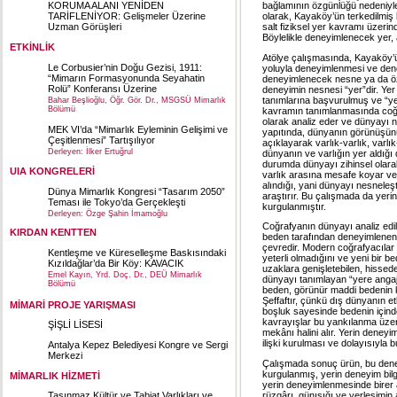
bağlamının özgünlüğü nedeniyle 
KORUMA ALANI YENİDEN
olarak, Kayaköy’ün terkedilmi
TARİFLENİYOR: Gelişmeler Üzerine
salt fiziksel yer kavramı üzer
Uzman Görüşleri
Böylelikle deneyimlenecek yer, 
ETKİNLİK
Atölye çalışmasında, Kayaköy’ü
Le Corbusier’nin Doğu Gezisi, 1911:
yoluyla deneyimlenmesi ve dene
“Mimarın Formasyonunda Seyahatin
deneyimlenecek nesne ya da özne
Rolü” Konferansı Üzerine
deneyimin nesnesi “yer”dir. Y
tanımlarına başvurulmuş ve “ye
Bahar Beşlioğlu, Öğr. Gör. Dr., MSGSÜ Mimarlık
Bölümü
kavramın tanımlanmasında coğraf
olarak analiz eder ve dünyayı 
MEK VI’da “Mimarlık Eyleminin Gelişimi ve
yapıtında, dünyanın görünüşünü
Çeşitlenmesi” Tartışılıyor
açıklayarak varlık-varlık, varl
Derleyen: İlker Ertuğrul
dünyanın ve varlığın yer aldığ
durumda dünyayı zihinsel olara
UIA KONGRELERİ
varlık arasına mesafe koyar ve a
alındığı, yani dünyayı nesneleş
Dünya Mimarlık Kongresi “Tasarım 2050”
araştırır. Bu çalışmada da yer
Teması ile Tokyo’da Gerçekleşti
kurgulanmıştır.
Derleyen: Özge Şahin İmamoğlu
Coğrafyanın dünyayı analiz edil
KIRDAN KENTTEN
beden tarafından deneyimlenen, 
çevredir. Modern coğrafyacılar
Kentleşme ve Küreselleşme Baskısındaki
yeterli olmadığını ve yeni bir 
Kızıldağlar’da Bir Köy: KAVACIK
uzaklara genişletebilen, hisse
Emel Kayın, Yrd. Doç. Dr., DEÜ Mimarlık
dünyayı tanımlayan “yere anga
Bölümü
beden, görünür maddi bedenin kat
Şeffaftır, çünkü dış dünyanın et
MİMARİ PROJE YARIŞMASI
boşluk sayesinde bedenin içinde
kavrayışlar bu yankılanma üze
ŞİŞLİ LİSESİ
mekânı halini alır. Yerin deneyi
ilişki kurulması ve dolayısıyla b
Antalya Kepez Belediyesi Kongre ve Sergi
Merkezi
Çalışmada sonuç ürün, bu deneyi
kurgulanmış, yerin deneyim bilgi
MİMARLIK HİZMETİ
yerin deneyimlenmesinde birer a
rüzgârı, günışığı ve yerleşimi
Taşınmaz Kültür ve Tabiat Varlıkları ve