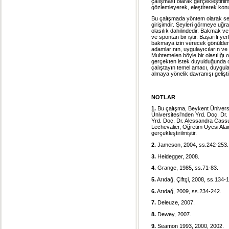
çalışması olarak gerçekleştiril
gözlemleyerek, eleştirerek konuy
Bu çalışmada yöntem olarak seç
girişimdir. Şeyleri görmeye uğ
olasılık dahilindedir. Bakmak v
ve spontan bir iştir. Başarılı
bakmaya izin verecek gönülden b
adamlarının, uygulayıcıların ve 
Muhtemelen böyle bir olasılığı
gerçekten istek duyulduğunda o
çalıştayın temel amacı, duygula
almaya yönelik davranışı gelişt
NOTLAR
1.
Bu çalışma, Beykent Üniversi
Üniversitesi'nden Yrd. Doç. Dr.
Yrd. Doç. Dr. Alessandra Cassu
Lechevalier, Öğretim Üyesi Alain
gerçekleştirilmiştir.
2.
Jameson, 2004, ss.242-253.
3.
Heidegger, 2008.
4.
Grange, 1985, ss.71-83.
5.
Arıdağ, Çiftçi, 2008, ss.134-
6.
Arıdağ, 2009, ss.234-242.
7.
Deleuze, 2007.
8.
Dewey, 2007.
9.
Seamon 1993, 2000, 2002.