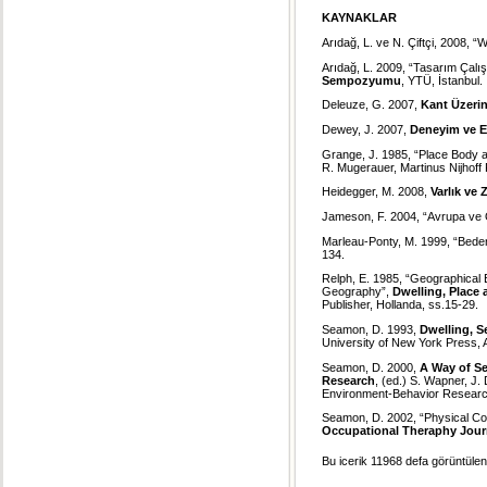
KAYNAKLAR
Arıdağ, L. ve N. Çiftçi, 2008,
Arıdağ, L. 2009, “Tasarım Çalı
Sempozyumu
, YTÜ, İstanbul.
Deleuze, G. 2007,
Kant Üzerin
Dewey, J. 2007,
Deneyim ve E
Grange, J. 1985, “Place Body a
R. Mugerauer, Martinus Nijhoff 
Heidegger, M. 2008,
Varlık ve
Jameson, F. 2004, “Avrupa ve Ö
Marleau-Ponty, M. 1999, “Bede
134.
Relph, E. 1985, “Geographical
Geography”,
Dwelling, Place
Publisher, Hollanda, ss.15-29.
Seamon, D. 1993,
Dwelling, 
University of New York Press, 
Seamon, D. 2000,
A Way of S
Research
, (ed.) S. Wapner, J
Environment-Behavior Researc
Seamon, D. 2002,
“Physical Co
Occupational Theraphy Jour
Bu icerik 11968 defa görüntülenm