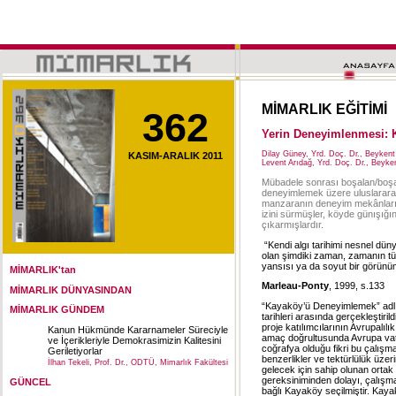
MİMARLIK EĞİTİMİ
362
Yerin Deneyimlenmesi:
Dilay Güney, Yrd. Doç. Dr., Beykent
KASIM-ARALIK 2011
Levent Arıdağ, Yrd. Doç. Dr., Beyke
Mübadele sonrası boşalan/boşalt
deneyimlemek üzere uluslararası
manzaranın deneyim mekânlarını
izini sürmüşler, köyde günışığın
çıkarmışlardır.
“Kendi algı tarihimi nesnel düny
olan şimdiki zaman, zamanın tü
yansısı ya da soyut bir görünümü
MİMARLIK'tan
Marleau-Ponty
, 1999, s.133
MİMARLIK DÜNYASINDAN
“Kayaköy’ü Deneyimlemek” adlı 
MİMARLIK GÜNDEM
tarihleri arasında gerçekleştiri
proje katılımcılarının Avrupalıl
Kanun Hükmünde Kararnameler Süreciyle
amaç doğrultusunda Avrupa vatan
ve İçerikleriyle Demokrasimizin Kalitesini
coğrafya olduğu fikri bu çalış
Geriletiyorlar
benzerlikler ve tektürlülük üzeri
İlhan Tekeli, Prof. Dr., ODTÜ, Mimarlık Fakültesi
gelecek için sahip olunan ortak
gereksiniminden dolayı, çalışma
GÜNCEL
bağlı Kayaköy seçilmiştir. Kaya