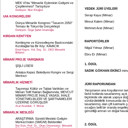
MEK VI’da “Mimarlık Eyleminin Gelişimi ve
Çeşitlenmesi” Tartışılıyor
YEDEK JÜRİ ÜYELERİ
Derleyen: İlker Ertuğrul
Serap Kaya (Mimar)
UIA KONGRELERİ
Mesut Kalem (Mimar)
Dünya Mimarlık Kongresi “Tasarım 2050”
Teması ile Tokyo’da Gerçekleşti
Mehmet Arat (Mimar)
Derleyen: Özge Şahin İmamoğlu
KIRDAN KENTTEN
RAPORTÖRLER
Kentleşme ve Küreselleşme Baskısındaki
Kızıldağlar’da Bir Köy: KAVACIK
Nilgül Yılmaz (Mimar)
Emel Kayın, Yrd. Doç. Dr., DEÜ Mimarlık
Bölümü
Ebru Er (Mimar)
MİMARİ PROJE YARIŞMASI
1. ÖDÜL
ŞİŞLİ LİSESİ
SADIK GÖKHAN EKİNCİ
mim
Antalya Kepez Belediyesi Kongre ve Sergi
Merkezi
MİMARLIK HİZMETİ
JÜRİ RAPORUNDAN
Taşınmaz Kültür ve Tabiat Varlıkları ve
Yarışmanın ana koşullarının tama
Mimari Telif Hakları Bağlamında, MEVCUT
farklı kotlarda tasarlanmış açık 
MİMARİ PROJE İHALE YASASI, İHALE
biçiminde ele alarak yapıya do
YÖNETMELİKLERİ VE ŞARTNAMELERİ
sürdürülebilirlik konusunda da ön
ÜZERİNE GÖRÜŞLER
tasarlanmış olan çift katmanlı ça
Acar Avunduk, Y. Mimar
sıcağını belli bir oranda engell
görselliği artıran ve doğal hava
MİMARLIK MESLEĞİ
ARAŞTIRMA: Sürekli Mesleki Gelişim
Merkezi’nden (SMGM) Beklentiler
2. ÖDÜL
Nur Esin, Prof. Dr., Okan Üniversitesi, Mimarlık