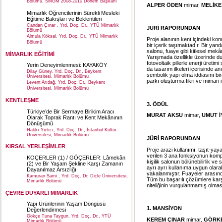
Bölümü. SMGM 2008-2010 Dönem Başkanı
ALPER ÖDEN
mimar,
MELİKE
Mimarlık Öğrencilerinin Sürekli Mesleki
Eğitime Bakışları ve Beklentileri
Candan Çınar , Yrd. Doç. Dr., YTÜ Mimarlık
JÜRİ RAPORUNDAN
Bölümü
Almula Köksal, Yrd. Doç. Dr., YTÜ Mimarlık
Proje alanının kent içindeki ko
Bölümü
bir içerik taşımaktadır. Bir ya
salonu, fuaye gibi kitlesel mek
MİMARLIK EĞİTİMİ
Yarışmada özellikle üzerinde du
fotovoltaik pillerle enerji üret
Yerin Deneyimlenmesi: KAYAKÖY
da tasarım ilkeleri içerisinde a
Dilay Güney, Yrd. Doç. Dr., Beykent
sembolik yapı olma iddiasını bir
Üniversitesi, Mimarlık Bölümü
parkı oluşturma fikri ve mimari
Levent Arıdağ, Yrd. Doç. Dr., Beykent
Üniversitesi, Mimarlık Bölümü
KENTLEŞME
3. ÖDÜL
Türkiye’de Bir Sermaye Birikim Aracı
MURAT AKSU
mimar,
UMUT İ
Olarak Toprak Rantı ve Kent Mekânının
Dönüşümü
Hakkı Yırtıcı, Yrd. Doç. Dr., İstanbul Kültür
Üniversitesi, Mimarlık Bölümü
JÜRİ RAPORUNDAN
KIRSAL YERLEŞİMLER
Proje arazi kullanımı, taşıt-yaya
verilen 3 ana fonksiyonun kompl
KOÇERLER (1) / GÖÇERLER: Lâmekân
kişilik salonun bölünebilirlik ve 
(2) ve Bir Yaşam Şekline Karşı Zamanın
ayrı ayrı kullanıma uygun olar
Dayanılmaz Arsızlığı
yakalanmıştır. Fuayeler arasında
Kamuran Sami , Yrd. Doç. Dr, Dicle Üniversitesi,
Tüm bu başarılı çözümlere karşı
Mimarlık Bölümü
niteliğinin vurgulanmamış olma
ÇEVRE DUYARLI MİMARLIK
Yapı Ürünlerinin Yaşam Döngüsü
1. MANSİYON
Değerlendirmesi
Gökçe Tuna Taygun, Yrd. Doç. Dr., YTÜ
KEREM ÇINAR
mimar,
GÖRKE
Mimarlık Bölümü