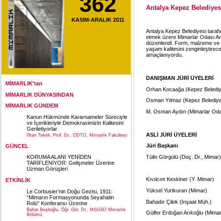
362
Antalya Kepez Belediyes
KASIM-ARALIK 2011
Antalya Kepez Belediyesi tarafı
etmek üzere Mimarlar Odası Ant
düzenlendi. Form, malzeme ve e
yaşam kalitesini zenginleştirec
amaçlanıyordu.
DANIŞMAN JÜRİ ÜYELERİ
MİMARLIK'tan
Orhan Kocaağa (Kepez Belediy
MİMARLIK DÜNYASINDAN
Osman Yılmaz (Kepez Belediye
MİMARLIK GÜNDEM
M. Osman Aydın (Mimarlar Oda
Kanun Hükmünde Kararnameler Süreciyle
ve İçerikleriyle Demokrasimizin Kalitesini
Geriletiyorlar
ASLİ JÜRİ ÜYELERİ
İlhan Tekeli, Prof. Dr., ODTÜ, Mimarlık Fakültesi
Jüri Başkanı
GÜNCEL
Tülin Görgülü (Doç. Dr., Mimar)
KORUMA ALANI YENİDEN
TARİFLENİYOR: Gelişmeler Üzerine
Uzman Görüşleri
Kıvılcım Keskiner (Y. Mimar)
ETKİNLİK
Yüksel Yurtkuran (Mimar)
Le Corbusier’nin Doğu Gezisi, 1911:
“Mimarın Formasyonunda Seyahatin
Bahadır Çilek (İnşaat Müh.)
Rolü” Konferansı Üzerine
Bahar Beşlioğlu, Öğr. Gör. Dr., MSGSÜ Mimarlık
Gülfer Erdoğan Arıkoğlu (Mimar
Bölümü