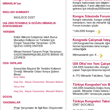
Kongre hakkındaki tüm bilgileri
MİMARLIK'tan
izlenebiliyor. Farklı dillerdeki k
gelmesi için info@uia2005istanb
ENGLISH SUMMARY
Kongre Sitesinde Forum
İNGİLİZCE ÖZET
Kongre sitesinde, kongre yetkili
mimarların, hem de mimarlık öğr
UIA 2005 İSTANBUL’A DOĞRU
MİMARLIK
Forum konuları şöyle:
DÜNYASINDAN
* UIA 2005 Kongre ...
YARIŞMA
Kültür Bilincini Geliştirme Vakfı Bursa
Kongrede Çalışmak İstey
Muradiye Külliyesi ve Türbeleri için
Özgün Tasarımlar Yarışması: ÇOK
UIA Kongreleri’nin mimarlık öğre
İŞLEVLİ GİRİŞ ÜNİTESİ
hizmet biçiminden birisi kongre a
rehberliğidir.
Mimari Kentsel Tasarım Proje Yarışması:
GAZİOSMANPAŞA BELEDİYE BİNASI VE
Mihmandarlık için: K ...
ÇEVRESİ
ODA YAPILARI
UIA Ofisi’nin Yeni Çalış
UIA 2005 İstanbul ofisi, Kongre
Konya’dan Başarılı Bir Yeniden Kullanım
yapan Taşkışla binasına taşındı. 
Örneği: Mimarlar Odası Konya Şubesi
Binası
A: İTÜ Mimarlık Fakültesi, Taş
Esra Yaldız
Araş.Gör., Selçuk Üniversitesi, Mimarlık Bölümü
Türkiye Kongreleri’nin 
Yavuz Arat
UIA 2005 İstanbul’a Doğru Kongr
yapıldı. Mimarlar Odası Adana v
Araş.Gör., Selçuk Üniversitesi, Mimarlık Bölümü
MimarlıkLARı” temasıyla yapılan 
DOSYA
Türkiye Kongreleri Takv
YANSIMALAR
İZMİT (KOCAELİ)
Proje Yarışmaları ile İlgili Bazı Düşünceler