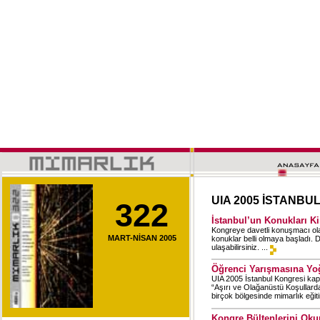
UIA 2005 İSTANBU
322
İstanbul’un Konukları K
Kongreye davetli konuşmacı olar
MART-NİSAN 2005
konuklar belli olmaya başladı. 
ulaşabilirsiniz. ...
Öğrenci Yarışmasına Yoğ
UIA 2005 İstanbul Kongresi ka
“Aşırı ve Olağanüstü Koşullard
birçok bölgesinde mimarlık eğit
Kongre Bültenlerini Oku