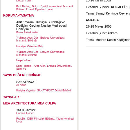
15-16 Nisan 2005
Doğan Tuna
Prof.Dr.-Ing, Dokuz Eylül Üniversitesi, Mimarlık
Evsahibi Şubeler: KOCAELİ /
Bölümü Emekli Öğretim Üyesi
Tema: Sanayi Kentinde Çevre v
KORUMA-YAŞATMA
ANKARA
Anıt Kavramı, Kimliğin Sürekliliği ve
Değişim: Gevher Nesibe Medresesi
27-28 Mayıs 2005
Deneyimi *
Burak Asiliskender
Evsahibi Şube: Ankara
Y.Mimar, Araş.Gör., Erciyes Üniversitesi,
Tema: Modern Kentin Kişiliğin
Mimarlık Bölümü
Hamiyet Gökmen Balcı
Y.Mimar, Araş.Gör., Erciyes Üniversitesi,
Mimarlık Bölümü
Neşe Yılmaz
Kent Plancısı, Araş.Gör., Erciyes Üniversitesi,
Şehir ve
YAYIN DEĞERLENDİRME
SANATHAYAT
Ali Artun
İletişim Yayınları SANATHAYAT Dizisi Editörü
YAYINLAR
MEA ARCHITECTURA MEA CULPA
Yazılı Camiler
Gürhan Tümer
Prof.Dr., DEÜ Mimarlık Bölümü, Yayın Komitesi
Üyesi