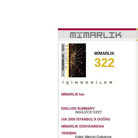
MİMARLIK
322
MİMARLIK'tan
ENGLISH SUMMARY
İNGİLİZCE ÖZET
UIA 2005 İSTANBUL’A DOĞRU
MİMARLIK DÜNYASINDAN
YARIŞMA
Kültür Bilincini Geliştirme