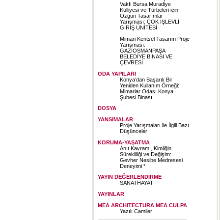
Vakfı Bursa Muradiye
Külliyesi ve Türbeleri için
Özgün Tasarımlar
Yarışması: ÇOK İŞLEVLİ
GİRİŞ ÜNİTESİ
Mimari Kentsel Tasarım Proje
Yarışması:
GAZİOSMANPAŞA
BELEDİYE BİNASI VE
ÇEVRESİ
ODA YAPILARI
Konya’dan Başarılı Bir
Yeniden Kullanım Örneği:
Mimarlar Odası Konya
Şubesi Binası
DOSYA
YANSIMALAR
Proje Yarışmaları ile İlgili Bazı
Düşünceler
KORUMA-YAŞATMA
Anıt Kavramı, Kimliğin
Sürekliliği ve Değişim:
Gevher Nesibe Medresesi
Deneyimi *
YAYIN DEĞERLENDİRME
SANATHAYAT
YAYINLAR
MEA ARCHITECTURA MEA CULPA
Yazılı Camiler