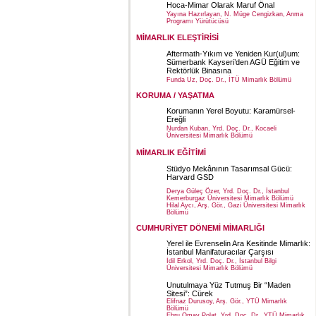
Hoca-Mimar Olarak Maruf Önal
Yayına Hazırlayan, N. Müge Cengizkan, Anma
Programı Yürütücüsü
MİMARLIK ELEŞTİRİSİ
Aftermath-Yıkım ve Yeniden Kur(ul)um:
Sümerbank Kayseri’den AGÜ Eğitim ve
Rektörlük Binasına
Funda Uz, Doç. Dr., İTÜ Mimarlık Bölümü
KORUMA / YAŞATMA
Korumanın Yerel Boyutu: Karamürsel-
Ereğli
Nurdan Kuban, Yrd. Doç. Dr., Kocaeli
Üniversitesi Mimarlık Bölümü
MİMARLIK EĞİTİMİ
Stüdyo Mekânının Tasarımsal Gücü:
Harvard GSD
Derya Güleç Özer, Yrd. Doç. Dr., İstanbul
Kemerburgaz Üniversitesi Mimarlık Bölümü
Hilal Aycı, Arş. Gör., Gazi Üniversitesi Mimarlık
Bölümü
CUMHURİYET DÖNEMİ MİMARLIĞI
Yerel ile Evrenselin Ara Kesitinde Mimarlık:
İstanbul Manifaturacılar Çarşısı
İdil Erkol, Yrd. Doç. Dr., İstanbul Bilgi
Üniversitesi Mimarlık Bölümü
Unutulmaya Yüz Tutmuş Bir “Maden
Sitesi”: Cürek
Elifnaz Durusoy, Arş. Gör., YTÜ Mimarlık
Bölümü
Ebru Omay Polat, Yrd. Doç. Dr., YTÜ Mimarlık