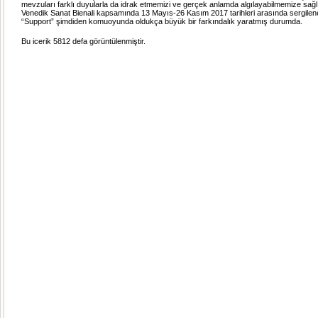
mevzuları farklı duyularla da idrak etmemizi ve gerçek anlamda algılayabilmemize sağl
Venedik Sanat Bienali kapsamında 13 Mayıs-26 Kasım 2017 tarihleri arasında sergilen
“Support” şimdiden komuoyunda oldukça büyük bir farkındalık yaratmış durumda.
Bu icerik 5812 defa görüntülenmiştir.