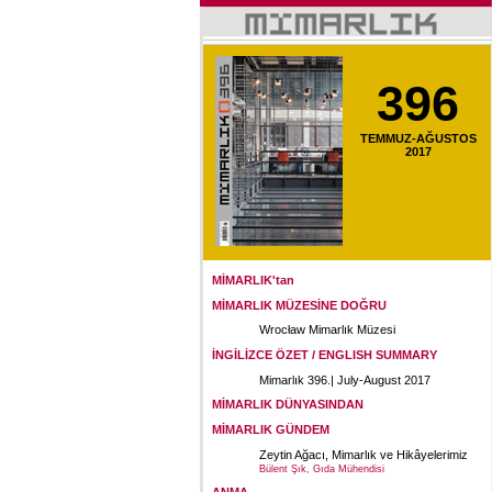
396
TEMMUZ-AĞUSTOS
2017
MİMARLIK'tan
MİMARLIK MÜZESİNE DOĞRU
Wrocław Mimarlık Müzesi
İNGİLİZCE ÖZET / ENGLISH SUMMARY
Mimarlık 396.| July-August 2017
MİMARLIK DÜNYASINDAN
MİMARLIK GÜNDEM
Zeytin Ağacı, Mimarlık ve Hikâyelerimiz
Bülent Şık, Gıda Mühendisi