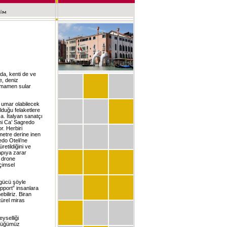
 da, kenti de ve
e, deniz
tamamen sular
a umar olabilecek
olduğu felaketlere
a. İtalyan sanatçı
ini Ca’ Sagredo
r. Herbiri
metre derine inen
edo Oteli’ne
etildiğini ve
apıya zarar
e drone
içimsel
 gücü şöyle
pport” insanlara
biliriz. Biran
ürel miras
yselliği
ndüğümüz