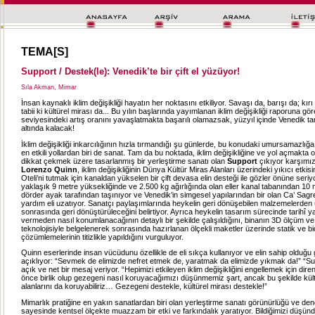
TEMA[S]
Support / Destek(le): Venedik’te bir çift el yüzüyor!
Sıla Akman, Mimar
İnsan kaynaklı iklim değişikliği hayatın her noktasını etkiliyor. Savaşı da, barışı da; kırı
tabii ki kültürel mirası da... Bu yılın başlarında yayımlanan iklim değişikliği raporuna gör
seviyesindeki artış oranını yavaşlatmakta başarılı olamazsak, yüzyıl içinde Venedik 
altında kalacak!
İklim değişikliği inkarcılığının hızla tırmandığı şu günlerde, bu konudaki umursamazlığ
en etkili yollardan biri de sanat. Tam da bu noktada, iklim değişikliğine ve yol açmakta 
dikkat çekmek üzere tasarlanmış bir yerleştirme sanatı olan
Support
çıkıyor karşımız
Lorenzo Quinn
, iklim değişikliğinin Dünya Kültür Miras Alanları üzerindeki yıkıcı etkis
Oteli’ni tutmak için kanaldan yükselen bir çift devasa elin desteği ile gözler önüne seriyo
yaklaşık 9 metre yüksekliğinde ve 2.500 kg ağırlığında olan eller kanal tabanından 10 
dörder ayak tarafından taşınıyor ve Venedik’in simgesel yapılarından bir olan Ca’ Sagr
yardım eli uzatıyor. Sanatçı paylaşımlarında heykelin geri dönüşebilen malzemelerden ür
sonrasında geri dönüştürüleceğini belirtiyor. Ayrıca heykelin tasarım sürecinde tarihî y
vermeden nasıl konumlanacağının detaylı bir şekilde çalışıldığını, binanın 3D ölçüm v
teknolojisiyle belgelenerek sonrasında hazırlanan ölçekli maketler üzerinde statik ve b
çözümlemelerinin titizlikle yapıldığını vurguluyor.
Quinn eserlerinde insan vücüdunu özellikle de eli sıkça kullanıyor ve elin sahip olduğu
açıklıyor: “Sevmek de elimizde nefret etmek de, yaratmak da elimizde yıkmak da!” “Su
açık ve net bir mesaj veriyor. “Hepimizi etkileyen iklim değişikliğini engellemek için direne
önce birlik olup gezegeni nasıl koruyacağımızı düşünmemiz şart, ancak bu şekilde kült
alanlarını da koruyabiliriz… Gezegeni destekle, kültürel mirası destekle!”
Mimarlık pratiğine en yakın sanatlardan biri olan yerleştirme sanatı görünürlüğü ve dene
sayesinde kentsel ölçekte muazzam bir etki ve farkındalık yaratıyor. Bildiğimizi düşü