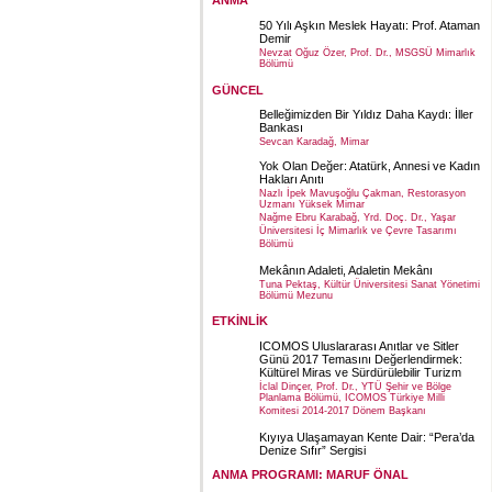
ANMA
50 Yılı Aşkın Meslek Hayatı: Prof. Ataman
Demir
Nevzat Oğuz Özer, Prof. Dr., MSGSÜ Mimarlık
Bölümü
GÜNCEL
Belleğimizden Bir Yıldız Daha Kaydı: İller
Bankası
Sevcan Karadağ, Mimar
Yok Olan Değer: Atatürk, Annesi ve Kadın
Hakları Anıtı
Nazlı İpek Mavuşoğlu Çakman, Restorasyon
Uzmanı Yüksek Mimar
Nağme Ebru Karabağ, Yrd. Doç. Dr., Yaşar
Üniversitesi İç Mimarlık ve Çevre Tasarımı
Bölümü
Mekânın Adaleti, Adaletin Mekânı
Tuna Pektaş, Kültür Üniversitesi Sanat Yönetimi
Bölümü Mezunu
ETKİNLİK
ICOMOS Uluslararası Anıtlar ve Sitler
Günü 2017 Temasını Değerlendirmek:
Kültürel Miras ve Sürdürülebilir Turizm
İclal Dinçer, Prof. Dr., YTÜ Şehir ve Bölge
Planlama Bölümü, ICOMOS Türkiye Milli
Komitesi 2014-2017 Dönem Başkanı
Kıyıya Ulaşamayan Kente Dair: “Pera’da
Denize Sıfır” Sergisi
ANMA PROGRAMI: MARUF ÖNAL