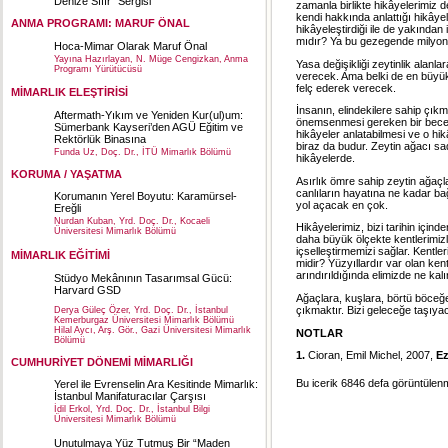
Denize Sıfır” Sergisi
zamanla birlikte hikâyelerimiz d
kendi hakkında anlattığı hikâyel
ANMA PROGRAMI: MARUF ÖNAL
hikâyeleştirdiği ile de yakından
mıdır? Ya bu gezegende milyonla
Hoca-Mimar Olarak Maruf Önal
Yayına Hazırlayan, N. Müge Cengizkan, Anma
Yasa değişikliği zeytinlik alanl
Programı Yürütücüsü
verecek. Ama belki de en büyük 
felç ederek verecek.
MİMARLIK ELEŞTİRİSİ
İnsanın, elindekilere sahip çıkm
Aftermath-Yıkım ve Yeniden Kur(ul)um:
önemsenmesi gereken bir beceri
Sümerbank Kayseri’den AGÜ Eğitim ve
hikâyeler anlatabilmesi ve o hik
Rektörlük Binasına
biraz da budur. Zeytin ağacı s
Funda Uz, Doç. Dr., İTÜ Mimarlık Bölümü
hikâyelerde.
KORUMA / YAŞATMA
Asırlık ömre sahip zeytin ağaçla
canlıların hayatına ne kadar bağ
Korumanın Yerel Boyutu: Karamürsel-
yol açacak en çok.
Ereğli
Nurdan Kuban, Yrd. Doç. Dr., Kocaeli
Hikâyelerimiz, bizi tarihin içind
Üniversitesi Mimarlık Bölümü
daha büyük ölçekte kentlerimizl
içselleştirmemizi sağlar. Kentler
MİMARLIK EĞİTİMİ
midir? Yüzyıllardır var olan ke
arındırıldığında elimizde ne kal
Stüdyo Mekânının Tasarımsal Gücü:
Harvard GSD
Ağaçlara, kuşlara, börtü böceğ
çıkmaktır. Bizi geleceğe taşıyac
Derya Güleç Özer, Yrd. Doç. Dr., İstanbul
Kemerburgaz Üniversitesi Mimarlık Bölümü
Hilal Aycı, Arş. Gör., Gazi Üniversitesi Mimarlık
NOTLAR
Bölümü
1.
Cioran, Emil Michel, 2007,
Ez
CUMHURİYET DÖNEMİ MİMARLIĞI
Bu icerik 6846 defa görüntülenmi
Yerel ile Evrenselin Ara Kesitinde Mimarlık:
İstanbul Manifaturacılar Çarşısı
İdil Erkol, Yrd. Doç. Dr., İstanbul Bilgi
Üniversitesi Mimarlık Bölümü
Unutulmaya Yüz Tutmuş Bir “Maden