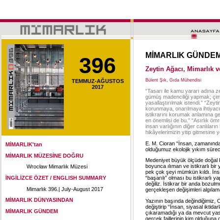
MİMARLIK GÜNDE
396
Zeytin Ağacı, Mimarlık v
Bülent Şık, Gıda Mühendisi
TEMMUZ-AĞUSTOS
2017
“Tasarı ile kamu yararı adına ze
gümüş madenciliği yapmak; çime
yasallaştırılmak istendi.” “Zeyti
korunmaya, onarılmaya ihtiyacı v
istikrarını korumak anlamına gel
en önemlisi de bu.” “Asırlık ömr
insan varlığının diğer canlıları
hikâyelerimizin yitip gitmesine 
E. M. Cioran “İnsan, zamanında
MİMARLIK'tan
olduğumuz ekolojik yıkım süreci
MİMARLIK MÜZESİNE DOĞRU
Medeniyet büyük ölçüde doğal k
boyunca ılıman ve istikrarlı bir
Wrocław Mimarlık Müzesi
pek çok şeyi mümkün kıldı. İn
İNGİLİZCE ÖZET / ENGLISH SUMMARY
“başarılı” olması bu istikrarlı
değiliz. İstikrar bir anda bozu
Mimarlık 396.| July-August 2017
gerçekleşen değişimleri algılam
MİMARLIK DÜNYASINDAN
Yazının başında değindiğimiz, Ci
değiştirip “İnsan, siyasal iktida
MİMARLIK GÜNDEM
çıkaramadığı ya da mevcut yasa
gerçek faillerinin kim olduğuna 