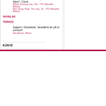
Sitesi”: Cürek
Elifnaz Durusoy, Arş. Gör., YTÜ Mimarlık
Bölümü
Ebru Omay Polat, Yrd. Doç. Dr., YTÜ Mimarlık
Bölümü
YAYINLAR
TEMA[S]
Support / Destek(le): Venedik’te bir çift el
yüzüyor!
Sıla Akman, Mimar
KÜNYE