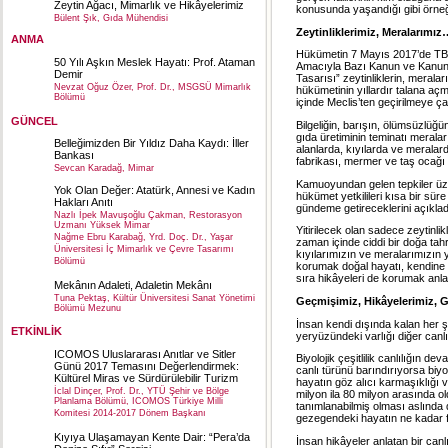
Zeytin Ağacı, Mimarlık ve Hikâyelerimiz
konusunda yaşandığı gibi örn
Bülent Şık, Gıda Mühendisi
Zeytinliklerimiz, Meralarımız
ANMA
Hükümetin 7 Mayıs 2017’de TBM
50 Yılı Aşkın Meslek Hayatı: Prof. Ataman
Amacıyla Bazı Kanun ve Kanun
Demir
Tasarısı” zeytinliklerin, merala
Nevzat Oğuz Özer, Prof. Dr., MSGSÜ Mimarlık
hükümetinin yıllardır talana açm
Bölümü
içinde Meclis’ten geçirilmeye çal
GÜNCEL
Bilgeliğin, barışın, ölümsüzlüğü
gıda üretiminin teminatı meralar
Belleğimizden Bir Yıldız Daha Kaydı: İller
alanlarda, kıyılarda ve merala
Bankası
fabrikası, mermer ve taş ocağı a
Sevcan Karadağ, Mimar
Kamuoyundan gelen tepkiler üzer
Yok Olan Değer: Atatürk, Annesi ve Kadın
hükümet yetkilileri kısa bir süre
Hakları Anıtı
gündeme getireceklerini açıkladı
Nazlı İpek Mavuşoğlu Çakman, Restorasyon
Uzmanı Yüksek Mimar
Yitirilecek olan sadece zeytinli
Nağme Ebru Karabağ, Yrd. Doç. Dr., Yaşar
zaman içinde ciddi bir doğa tahr
Üniversitesi İç Mimarlık ve Çevre Tasarımı
kıyılarımızın ve meralarımızın 
Bölümü
korumak doğal hayatı, kendine ye
sıra hikâyeleri de korumak anla
Mekânın Adaleti, Adaletin Mekânı
Tuna Pektaş, Kültür Üniversitesi Sanat Yönetimi
Geçmişimiz, Hikâyelerimiz,
Bölümü Mezunu
İnsan kendi dışında kalan her ş
ETKİNLİK
yeryüzündeki varlığı diğer canlı
ICOMOS Uluslararası Anıtlar ve Sitler
Biyolojik çeşitlilik canlılığın d
Günü 2017 Temasını Değerlendirmek:
canlı türünü barındırıyorsa biy
Kültürel Miras ve Sürdürülebilir Turizm
hayatın göz alıcı karmaşıklığı 
İclal Dinçer, Prof. Dr., YTÜ Şehir ve Bölge
milyon ila 80 milyon arasında old
Planlama Bölümü, ICOMOS Türkiye Milli
tanımlanabilmiş olması aslında 
Komitesi 2014-2017 Dönem Başkanı
gezegendeki hayatın ne kadar far
Kıyıya Ulaşamayan Kente Dair: “Pera’da
İnsan hikâyeler anlatan bir canlı