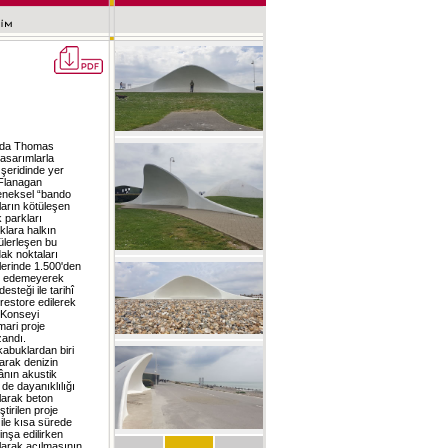
lında Thomas
tasarımlarla
 şeridinde yer
 Flanagan
leneksel “bando
ların kötüleşen
k parkları
rklara halkın
ülerleşen bu
dak noktaları
tlerinde 1.500'den
bet edemeyerek
esteği ile tarihî
restore edilerek
 Konseyi
mari proje
zandı.
kabuklardan biri
arak denizin
ânın akustik
de dayanıklılığı
larak beton
ştirilen proje
ile kısa sürede
nşa edilirken
larak açılmasının