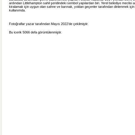
ardından Littlehampton sahil şeridindeki sembol yapılardan biri. Yerel belediye meclisi ara
kiralamak için uygun olan sahne ve barınak, yoldan geçenler tarafından dinlenmek için
kullanımda.
Fotoğraflar yazar tarafından Mayıs 2022’de çekilmiştir.
Bu icerik 5066 defa görüntülenmiştir.