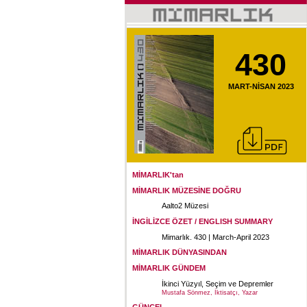
430
MART-NİSAN 2023
MİMARLIK'tan
MİMARLIK MÜZESİNE DOĞRU
Aalto2 Müzesi
İNGİLİZCE ÖZET / ENGLISH SUMMARY
Mimarlık. 430 | March-April 2023
MİMARLIK DÜNYASINDAN
MİMARLIK GÜNDEM
İkinci Yüzyıl, Seçim ve Depremler
Mustafa Sönmez, İktisatçı, Yazar