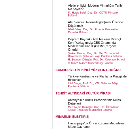
Afetlere İlişkin Modern Mimarlığın Tarihi
Ne Söyler?
M. Haluk Zelef, Doç. Dr., ODTÜ Mimarlık
Bölümü
Afet Sonrası Normalleş(tir)mek Üzerine
Düşünmek
İkbal Erbaş, Doç. Dr., Akdeniz Üniversitesi
Mimarlık Bölümü
Deprem Kaynaklı Afet Riskinin Dirençli
Kent Yaklaşımıyla CBS Ortamında
Modellenmesine İlişkin Bir Çerçeve
Önerisi
Serkan Kemeç, Doç. Dr., Van Yüzüncü Yıl
Üniversitesi Şehir ve Bölge Planlama Bölümü
H. Şebnem Düzgün, Prof. Dr., Colorado School
of Mines Maden Mühendisliği Bölümü
CUMHURİYETİN İKİNCİ YÜZYILINA DOĞRU
Türkiye Kentleşme ve Planlama Pratiğinde
Birikenler
İclal Dinçer, Prof. Dr., YTÜ Şehir ve Bölge
Planlama Bölümü
TEHDİT ALTINDAKİ KÜLTÜR MİRASI
Antakya’nın Kültür Bileşenlerinin Miras
Değerleri
Mert Nezih Rifaioğlu, Doç. Dr., İskenderun
Teknik Üniversitesi Mimarlık Bölümü
MİMARLIK ELEŞTİRİSİ
Hasanpaşa’da Öncü Koruma Mücadelesi:
Müze Gazhane