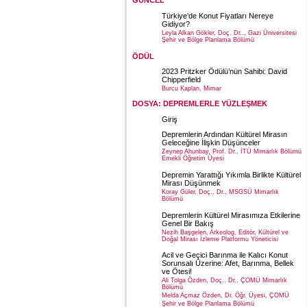
GÜNCEL
Türkiye’de Konut Fiyatları Nereye
Gidiyor?
Leyla Alkan Gökler, Doç. Dr.., Gazi Üniversitesi
Şehir ve Bölge Planlama Bölümü
ÖDÜL
2023 Pritzker Ödülü’nün Sahibi: David
Chipperfield
Burcu Kaplan, Mimar
DOSYA: DEPREMLERLE YÜZLEŞMEK
Giriş
Depremlerin Ardından Kültürel Mirasın
Geleceğine İlişkin Düşünceler
Zeynep Ahunbay, Prof. Dr., İTÜ Mimarlık Bölümü
Emekli Öğretim Üyesi
Depremin Yarattığı Yıkımla Birlikte Kültürel
Mirası Düşünmek
Koray Güler, Doç.. Dr., MSGSÜ Mimarlık
Bölümü
Depremlerin Kültürel Mirasımıza Etkilerine
Genel Bir Bakış
Nezih Başgelen, Arkeolog, Editör, Kültürel ve
Doğal Mirası İzleme Platformu Yöneticisi
Acil ve Geçici Barınma ile Kalıcı Konut
Sorunsalı Üzerine: Afet, Barınma, Bellek
ve Ötesi!
Ali Tolga Özden, Doç.. Dr., ÇOMÜ Mimarlık
Bölümü
Melda Açmaz Özden, Dr. Öğr. Üyesi, ÇOMÜ
Şehir ve Bölge Planlama Bölümü