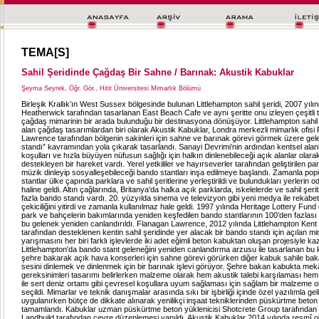
TEMA[S]
Sahil Şeridinde Çağdaş Bir Sahne / Barınak: Akustik Kabuklar
Şeyma Seyrek, Öğr. Gör., Hitit Üniversitesi Mimarlık Bölümü
Birleşik Krallık’ın West Sussex bölgesinde bulunan Littlehampton sahil şeridi, 2007 yı
Heatherwick tarafından tasarlanan East Beach Cafe ve aynı şeritte onu izleyen çeşitli 
çağdaş mimarinin bir arada bulunduğu bir destinasyona dönüşüyor. Littlehampton sahil
alan çağdaş tasarımlardan biri olarak Akustik Kabuklar, Londra merkezli mimarlık ofisi
Lawrence tarafından bölgenin sakinleri için sahne ve barınak görevi görmek üzere ge
standı” kavramından yola çıkarak tasarlandı. Sanayi Devrimi’nin ardından kentsel alan
koşulları ve hızla büyüyen nüfusun sağlığı için halkın dinlenebileceği açık alanlar olara
destekleyen bir hareket vardı. Yerel yetkililer ve hayırseverler tarafından geliştirilen pa
müzik dinleyip sosyalleşebileceği bando stantları inşa edilmeye başlandı. Zamanla pop
stantlar ülke çapında parklara ve sahil şeritlerine yerleştirildi ve bulundukları yerlerin o
haline geldi. Altın çağlarında, Britanya'da halka açık parklarda, iskelelerde ve sahil şeri
fazla bando standı vardı. 20. yüzyılda sinema ve televizyon gibi yeni medya ile reka
çekiciliğini yitirdi ve zamanla kullanılmaz hale geldi. 1997 yılında Heritage Lottery Fund d
park ve bahçelerin bakımlarında yeniden keşfedilen bando stantlarının 100’den fazlası 
bu gelenek yeniden canlandırıldı. Flanagan Lawrence, 2012 yılında Littlehampton Kent
tarafından desteklenen kentin sahil şeridinde yer alacak bir bando standı için açılan mi
yarışmasını her biri farklı işlevlerde iki adet eğimli beton kabuktan oluşan projesiyle ka
Littlehampton'da bando stant geleneğini yeniden canlandırma arzusu ile tasarlanan bu 
şehre bakarak açık hava konserleri için sahne görevi görürken diğer kabuk sahile bak
sesini dinlemek ve dinlenmek için bir barınak işlevi görüyor. Şehre bakan kabukta mek
gereksinimleri tasarımı belirlerken malzeme olarak hem akustik talebi karşılaması hem 
ile sert deniz ortamı gibi çevresel koşullara uyum sağlaması için sağlam bir malzeme o
seçildi. Mimarlar ve teknik danışmalar arasında sıkı bir işbirliği içinde özel yazılımla geli
uygulanırken bütçe de dikkate alınarak yenilikçi inşaat tekniklerinden püskürtme beton 
tamamlandı. Kabuklar uzman püskürtme beton yüklenicisi Shotcrete Group tarafından i
Landbuild tarafından çevre düzenlemesi yapıldı. Akustik Kabuklar 2014 yılında resmî o