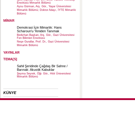
Enstitüsü Mimarlık Bölümü
Aysu Gürman, Arş. Gör., Yaşar Üniversitesi
Mimarlık Bölümü; Doktor Adayı, İYTE Mimarlık
Bölümü
MİMAR
Demokrasi İçin Mimarlık: Hans
Scharoun’u Yeniden Tanımak
Bedizhan Başkan, Arş. Gör., Gazi Üniversitesi
Fen Bilimleri Enstitüsü
Neşe Gurallar, Prof. Dr., Gazi Üniversitesi
Mimarlık Bölümü
YAYINLAR
TEMA[S]
Sahil Şeridinde Çağdaş Bir Sahne /
Barınak: Akustik Kabuklar
Şeyma Seyrek, Öğr. Gör., Hitit Üniversitesi
Mimarlık Bölümü
KÜNYE