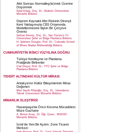
Afet Sonrası Normalleş(tir)mek Üzerine
Düşünmek
İkbal Erbaş, Doç. Dr., Akdeniz Üniversitesi
Mimarlık Bölümü
Deprem Kaynaklı Afet Riskinin Dirençli
Kent Yaklaşımıyla CBS Ortamında
Modellenmesine İlişkin Bir Çerçeve
Önerisi
Serkan Kemeç, Doç. Dr., Van Yüzüncü Yıl
Üniversitesi Şehir ve Bölge Planlama Bölümü
H. Şebnem Düzgün, Prof. Dr., Colorado School
of Mines Maden Mühendisliği Bölümü
CUMHURİYETİN İKİNCİ YÜZYILINA DOĞRU
Türkiye Kentleşme ve Planlama
Pratiğinde Birikenler
İclal Dinçer, Prof. Dr., YTÜ Şehir ve Bölge
Planlama Bölümü
TEHDİT ALTINDAKİ KÜLTÜR MİRASI
Antakya’nın Kültür Bileşenlerinin Miras
Değerleri
Mert Nezih Rifaioğlu, Doç. Dr., İskenderun
Teknik Üniversitesi Mimarlık Bölümü
MİMARLIK ELEŞTİRİSİ
Hasanpaşa’da Öncü Koruma Mücadelesi:
Müze Gazhane
A. Binnur Kıraç, Dr. Öğr. Üyesi., MSGSÜ
Mimarlık Bölümü
İzmir’de Yeni Bir Açılım: Zone Ticaret
Merkezi
İpek Akpınar, Prof. Dr., İzmir Yüksek Teknoloji