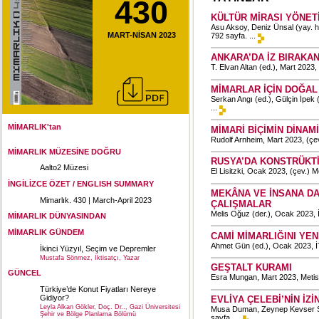
430
KÜLTÜR MİRASI YÖNETİ
Asu Aksoy, Deniz Ünsal (yay. ha
MART-NİSAN 2023
792 sayfa. ...
ANKARA’DA İZ BIRAKAN 
T. Elvan Altan (ed.), Mart 2023
MİMARLAR İÇİN DOĞAL
Serkan Angı (ed.), Gülçin İpek 
...
MİMARLIK'tan
MİMARİ BİÇİMİN DİNAM
Rudolf Arnheim, Mart 2023, (çev
MİMARLIK MÜZESİNE DOĞRU
RUSYA’DA KONSTRÜKTİ
Aalto2 Müzesi
El Lisitzki, Ocak 2023, (çev.) 
İNGİLİZCE ÖZET / ENGLISH SUMMARY
MEKÂNA VE İNSANA DA
Mimarlık. 430 | March-April 2023
ÇALIŞMALAR
Melis Oğuz (der.), Ocak 2023, İ
MİMARLIK DÜNYASINDAN
MİMARLIK GÜNDEM
CAMİ MİMARLIĞINI YE
Ahmet Gün (ed.), Ocak 2023, İT
İkinci Yüzyıl, Seçim ve Depremler
Mustafa Sönmez, İktisatçı, Yazar
GEŞTALT KURAMI
GÜNCEL
Esra Mungan, Mart 2023, Metis Y
Türkiye’de Konut Fiyatları Nereye
Gidiyor?
EVLİYA ÇELEBİ’NİN İZ
Leyla Alkan Gökler, Doç. Dr.., Gazi Üniversitesi
Musa Duman, Zeynep Kevser Şer
Şehir ve Bölge Planlama Bölümü
sayfa. ...