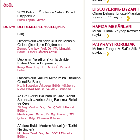
ÖDÜL
DISCOVERING BYZANTI
2023 Pritzker Ödülü’nün Sahibi: David
Olivier Delouis, Brigitte Pitarak
Chipperfield
İngilizce, 399 sayfa. ...
Burcu Kaplan, Mimar
HAFIZA MEKÂNLARI
DOSYA: DEPREMLERLE YÜZLEŞMEK
Musa Duman, Zeynep Kevser Şer
Giriş
sayfa. ...
Depremlerin Ardından Kültürel Mirasın
PATARA’YI KORUMAK
Geleceğine İlişkin Düşünceler
Mehmet Tunçer, A. Saffet Atik,
Zeynep Ahunbay, Prof. Dr., İTÜ Mimarlık
Bölümü Emekli Öğretim Üyesi
sayfa. ...
Depremin Yarattığı Yıkımla Birlikte
Kültürel Mirası Düşünmek
Koray Güler, Doç.. Dr., MSGSÜ Mimarlık
Bölümü
Depremlerin Kültürel Mirasımıza Etkilerine
Genel Bir Bakış
Nezih Başgelen, Arkeolog, Editör, Kültürel ve
Doğal Mirası İzleme Platformu Yöneticisi
Acil ve Geçici Barınma ile Kalıcı Konut
Sorunsalı Üzerine: Afet, Barınma, Bellek
ve Ötesi!
Ali Tolga Özden, Doç.. Dr., ÇOMÜ Mimarlık
Bölümü
Melda Açmaz Özden, Dr. Öğr. Üyesi, ÇOMÜ
Şehir ve Bölge Planlama Bölümü
Afetlere İlişkin Modern Mimarlığın Tarihi
Ne Söyler?
M. Haluk Zelef, Doç. Dr., ODTÜ Mimarlık
Bölümü