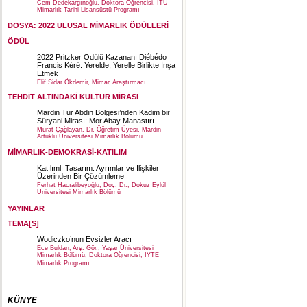
Cem Dedekargınoğlu, Doktora Öğrencisi, İTÜ
Mimarlık Tarihi Lisansüstü Programı
DOSYA: 2022 ULUSAL MİMARLIK ÖDÜLLERİ
ÖDÜL
2022 Pritzker Ödülü Kazananı Diébédo
Francis Kéré: Yerelde, Yerelle Birlikte İnşa
Etmek
Elif Sidar Ökdemir, Mimar, Araştırmacı
TEHDİT ALTINDAKİ KÜLTÜR MİRASI
Mardin Tur Abdin Bölgesi’nden Kadim bir
Süryani Mirası: Mor Abay Manastırı
Murat Çağlayan, Dr. Öğretim Üyesi, Mardin
Artuklu Üniversitesi Mimarlık Bölümü
MİMARLIK-DEMOKRASİ-KATILIM
Katılımlı Tasarım: Ayrımlar ve İlişkiler
Üzerinden Bir Çözümleme
Ferhat Hacıalibeyoğlu, Doç. Dr., Dokuz Eylül
Üniversitesi Mimarlık Bölümü
YAYINLAR
TEMA[S]
Wodiczko’nun Evsizler Aracı
Ece Buldan, Arş. Gör., Yaşar Üniversitesi
Mimarlık Bölümü; Doktora Öğrencisi, İYTE
Mimarlık Programı
KÜNYE