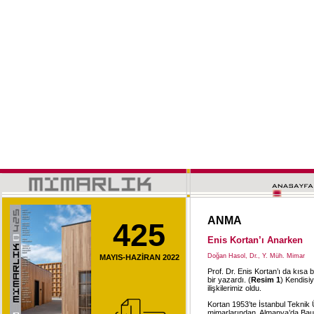
ANMA
425
Enis Kortan’ı Anarken
Doğan Hasol, Dr., Y. Müh. Mimar
MAYIS-HAZİRAN 2022
Prof. Dr. Enis Kortan’ı da kısa 
bir yazardı. (
Resim 1
) Kendisi
ilişkilerimiz oldu.
Kortan 1953’te İstanbul Teknik 
mimarlarından, Almanya’da Bau