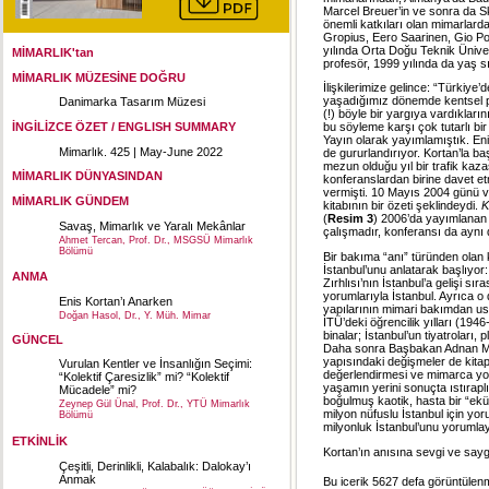
Marcel Breuer’in ve sonra da S
önemli katkıları olan mimarlar
Gropius, Eero Saarinen, Gio Pon
yılında Orta Doğu Teknik Üniver
MİMARLIK'tan
profesör, 1999 yılında da yaş s
MİMARLIK MÜZESİNE DOĞRU
İlişkilerimize gelince: “Türkiye
yaşadığımız dönemde kentsel p
Danimarka Tasarım Müzesi
(!) böyle bir yargıya vardıkları
İNGİLİZCE ÖZET / ENGLISH SUMMARY
bu söyleme karşı çok tutarlı bi
Yayın olarak yayımlamıştık. En
Mimarlık. 425 | May-June 2022
de gururlandırıyor. Kortan’la ba
mezun olduğu yıl bir trafik kaza
MİMARLIK DÜNYASINDAN
konferanslardan birine davet et
vermişti. 10 Mayıs 2004 günü v
MİMARLIK GÜNDEM
kitabının bir özeti şeklindeydi.
K
(
Resim 3
) 2006’da yayımlanan 
Savaş, Mimarlık ve Yaralı Mekânlar
çalışmadır, konferansı da aynı
Ahmet Tercan, Prof. Dr., MSGSÜ Mimarlık
Bölümü
Bir bakıma “anı” türünden olan k
İstanbul’unu anlatarak başlıyor
ANMA
Zırhlısı’nın İstanbul’a gelişi s
yorumlarıyla İstanbul. Ayrıca o
Enis Kortan’ı Anarken
yapılarının mimari bakımdan ust
Doğan Hasol, Dr., Y. Müh. Mimar
İTÜ’deki öğrencilik yılları (19
binalar; İstanbul’un tiyatroları, 
GÜNCEL
Daha sonra Başbakan Adnan Mend
yapısındaki değişmeler de kitapt
Vurulan Kentler ve İnsanlığın Seçimi:
değerlendirmesi ve mimarca yoru
“Kolektif Çaresizlik” mi? “Kolektif
yaşamın yerini sonuçta ıstıraplı 
Mücadele” mi?
boğulmuş kaotik, hasta bir “ek
Zeynep Gül Ünal, Prof. Dr., YTÜ Mimarlık
milyon nüfuslu İstanbul için yo
Bölümü
milyonluk İstanbul’unu yorumlay
ETKİNLİK
Kortan’ın anısına sevgi ve say
Çeşitli, Derinlikli, Kalabalık: Dalokay’ı
Anmak
Bu icerik 5627 defa görüntülenmi