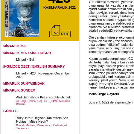
Yürürlükteki mevzuatı yetersiz 
uygulaması bir kez daha ısıtıla
KASIM-ARALIK 2022
aykırı olarak envantere alınan 
diğer deyişle, zorunlu denetiml
dönüştürmek üzere yasallaşıy
zemininin ne denli kaygan olduğu
uygulamasının yaratabileceği ağ
ekonomik ve hukuksal sistemin d
adaleti zedelediği ve kaynaklar
Öte yandan, küresel ekonominin 
büyük ölçekli bir krize dönüşm
dışa bağımlı “tüketici” toplumlar
MİMARLIK'tan
yansıması ise bu sayının öne ç
konut piyasasından demografik 
MİMARLIK MÜZESİNE DOĞRU
Kasım ayında gerçekleşen COP27 
Mimarlık Evi
idi. Tartışmalar, başta kuzey ü
büyük payı olan bir grup ülkenin
İNGİLİZCE ÖZET / ENGLISH SUMMARY
zararlarına yönelik destek meka
iklim krizine yol açan faaliyetl
Mimarlık. 428 | November-December
grubundaki sınırlı karbon salın
2022
vermeyi planlıyoruz. Mevcut s
MİMARLIK DÜNYASINDAN
kapağı Norveç’in Svalbard Ada
hemen herkesin artık asgari ür
MİMARLIK GÜNDEM
Melis Özge Gayretli
Afet Sarmalında Krize Körükle Gitmek
Ali Tolga Özden, Doç. Dr., ÇOMÜ Mimarlık
Bu icerik 5222 defa görüntülenmi
Bölümü
GÜNCEL
Yüzyıllardır Değişen Tanımların Son
Noktası: Müze Nedir?
Burçak Madran, Müzebilimci, Endüstriyel
Tasarımcı