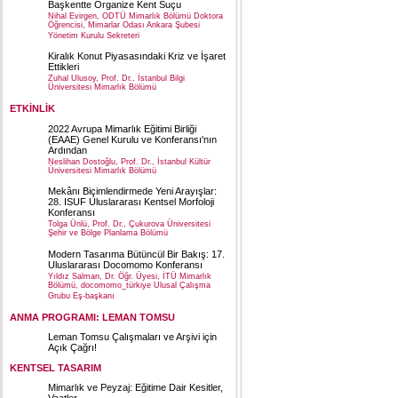
Başkentte Organize Kent Suçu
Nihal Evirgen, ODTÜ Mimarlık Bölümü Doktora
Öğrencisi, Mimarlar Odası Ankara Şubesi
Yönetim Kurulu Sekreteri
Kiralık Konut Piyasasındaki Kriz ve İşaret
Ettikleri
Zuhal Ulusoy, Prof. Dr., İstanbul Bilgi
Üniversitesi Mimarlık Bölümü
ETKİNLİK
2022 Avrupa Mimarlık Eğitimi Birliği
(EAAE) Genel Kurulu ve Konferansı'nın
Ardından
Neslihan Dostoğlu, Prof. Dr., İstanbul Kültür
Üniversitesi Mimarlık Bölümü
Mekânı Biçimlendirmede Yeni Arayışlar:
28. ISUF Uluslararası Kentsel Morfoloji
Konferansı
Tolga Ünlü, Prof. Dr., Çukurova Üniversitesi
Şehir ve Bölge Planlama Bölümü
Modern Tasarıma Bütüncül Bir Bakış: 17.
Uluslararası Docomomo Konferansı
Yıldız Salman, Dr. Öğr. Üyesi, İTÜ Mimarlık
Bölümü, docomomo_türkiye Ulusal Çalışma
Grubu Eş-başkanı
ANMA PROGRAMI: LEMAN TOMSU
Leman Tomsu Çalışmaları ve Arşivi için
Açık Çağrı!
KENTSEL TASARIM
Mimarlık ve Peyzaj: Eğitime Dair Kesitler,