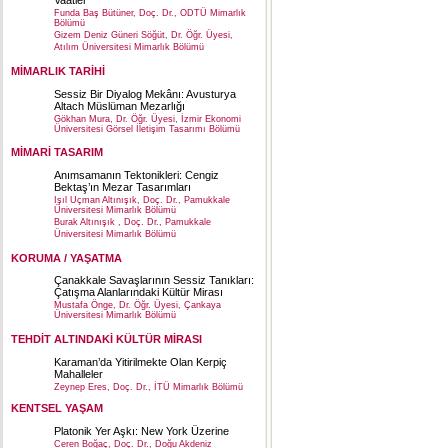
Vaatler
Funda Baş Bütüner, Doç. Dr., ODTÜ Mimarlık
Bölümü
Gizem Deniz Güneri Söğüt, Dr. Öğr. Üyesi,
Atılım Üniversitesi Mimarlık Bölümü
MİMARLIK TARİHİ
Sessiz Bir Diyalog Mekânı: Avusturya
Altach Müslüman Mezarlığı
Gökhan Mura, Dr. Öğr. Üyesi, İzmir Ekonomi
Üniversitesi Görsel İletişim Tasarımı Bölümü
MİMARİ TASARIM
Anımsamanın Tektonikleri: Cengiz
Bektaş’ın Mezar Tasarımları
Işıl Uçman Altınışık, Doç. Dr., Pamukkale
Üniversitesi Mimarlık Bölümü
Burak Altınışık , Doç. Dr., Pamukkale
Üniversitesi Mimarlık Bölümü
KORUMA / YAŞATMA
Çanakkale Savaşlarının Sessiz Tanıkları:
Çatışma Alanlarındaki Kültür Mirası
Mustafa Önge, Dr. Öğr. Üyesi, Çankaya
Üniversitesi Mimarlık Bölümü
TEHDİT ALTINDAKİ KÜLTÜR MİRASI
Karaman’da Yitirilmekte Olan Kerpiç
Mahalleler
Zeynep Eres, Doç. Dr., İTÜ Mimarlık Bölümü
KENTSEL YAŞAM
Platonik Yer Aşkı: New York Üzerine
Ceren Boğaç, Doç. Dr., Doğu Akdeniz