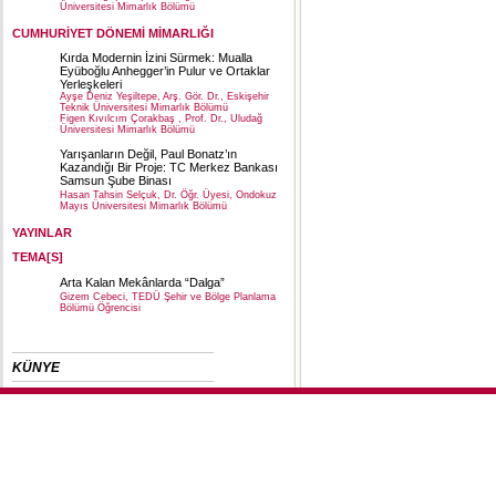
Üniversitesi Mimarlık Bölümü
CUMHURİYET DÖNEMİ MİMARLIĞI
Kırda Modernin İzini Sürmek: Mualla
Eyüboğlu Anhegger’in Pulur ve Ortaklar
Yerleşkeleri
Ayşe Deniz Yeşiltepe, Arş. Gör. Dr., Eskişehir
Teknik Üniversitesi Mimarlık Bölümü
Figen Kıvılcım Çorakbaş , Prof. Dr., Uludağ
Üniversitesi Mimarlık Bölümü
Yarışanların Değil, Paul Bonatz’ın
Kazandığı Bir Proje: TC Merkez Bankası
Samsun Şube Binası
Hasan Tahsin Selçuk, Dr. Öğr. Üyesi, Ondokuz
Mayıs Üniversitesi Mimarlık Bölümü
YAYINLAR
TEMA[S]
Arta Kalan Mekânlarda “Dalga”
Gizem Cebeci, TEDÜ Şehir ve Bölge Planlama
Bölümü Öğrencisi
KÜNYE