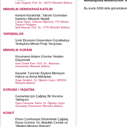
Mimarlığında Modernizmin Yerel
Lale Özgenel, Prof. Dr., ODTÜ Mimarlık Bölümü
Bu icerik 6269 defa görüntülenmi
MİMARLIK-DEMOKRASİ-KATILIM
Kentsel Küratörlük: Taksim Üzerinden
Katılımcı Mimarlık Modeli
Canan Ganiç, Doktora Öğrencisi, İTÜ Mimari
Tasarım Programı
İpek Akpınar, Prof. Dr., İYTE Mimarlık Bölümü
YARIŞMALAR
İzmir Ekonomi Üniversitesi Güzelbahçe
Yerleşkesi Mimari Proje Yarışması
MİMARLIK KURAMI
Korumanın Anlamı Üzerine Yeniden
Düşünmek
İmre Özbek Eren, Prof. Dr., Marmara
Üniversitesi Mimarlık Bölümü
Karanlık Turizmin Söylemi Bitmeyen
Hafıza ve Anma Mekânları
Özge Gündem, Dr. Öğretim Üyesi, MSGSÜ
Mimarlık Bölümü
KORUMA / YAŞATMA
Gaziantep için Çağdaş Bir Koruma
Yaklaşımı
Gaye Cansunar Yetkin, Dr. Öğretim Üyesi,
Gaziantep Üniversitesi Mimarlık Bölümü
KONUT
Erken Cumhuriyet Döneminde Çağdaş
Konut Üzerine: Dr. Abdullah Cevdet ve
“Medeni Mesken Buhranı”