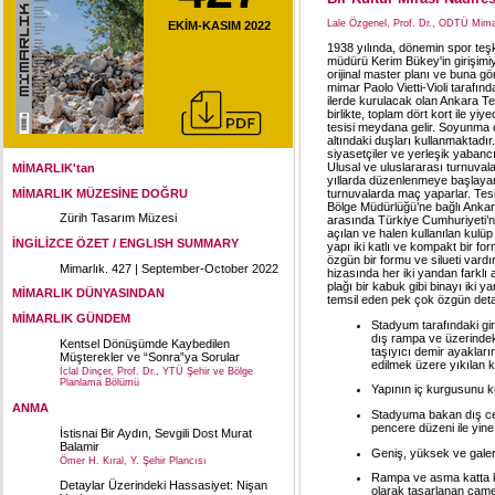
Lale Özgenel, Prof. Dr., ODTÜ Mima
EKİM-KASIM 2022
1938 yılında, dönemin spor teşki
müdürü Kerim Bükey'in girişimiy
orijinal master planı ve buna g
mimar Paolo Vietti-Violi tarafın
ilerde kurulacak olan Ankara Ten
birlikte, toplam dört kort ile y
tesisi meydana gelir. Soyunma
altındaki duşları kullanmaktadır
siyasetçiler ve yerleşik yabancı
Ulusal ve uluslararası turnuval
MİMARLIK'tan
yıllarda düzenlenmeye başlayan 
MİMARLIK MÜZESİNE DOĞRU
turnuvalarda maç yaparlar. Tes
Bölge Müdürlüğü’ne bağlı Ankara
Zürih Tasarım Müzesi
arasında Türkiye Cumhuriyeti’n
açılan ve halen kullanılan kulüp
İNGİLİZCE ÖZET / ENGLISH SUMMARY
yapı iki katlı ve kompakt bir fo
özgün bir formu ve silueti vard
Mimarlık. 427 | September-October 2022
hizasında her iki yandan farklı 
plağı bir kabuk gibi binayı iki
MİMARLIK DÜNYASINDAN
temsil eden pek çok özgün deta
MİMARLIK GÜNDEM
Stadyum tarafındaki gi
dış rampa ve üzerindeki
Kentsel Dönüşümde Kaybedilen
taşıyıcı demir ayaklar
Müşterekler ve “Sonra”ya Sorular
edilmek üzere yıkılan k
İclal Dinçer, Prof. Dr., YTÜ Şehir ve Bölge
Planlama Bölümü
Yapının iç kurgusunu k
ANMA
Stadyuma bakan dış cep
pencere düzeni ile yine
İstisnai Bir Aydın, Sevgili Dost Murat
Balamir
Geniş, yüksek ve galer
Ömer H. Kıral, Y. Şehir Plancısı
Rampa ve asma katta kul
Detaylar Üzerindeki Hassasiyet: Nişan
olarak tasarlanan camek