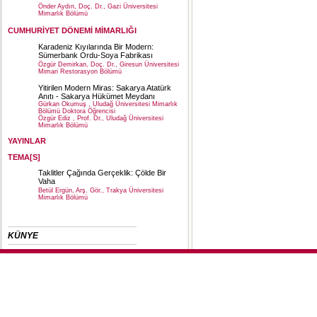
Önder Aydın, Doç. Dr., Gazi Üniversitesi
Mimarlık Bölümü
CUMHURİYET DÖNEMİ MİMARLIĞI
Karadeniz Kıyılarında Bir Modern:
Sümerbank Ordu-Soya Fabrikası
Özgür Demirkan, Doç. Dr., Giresun Üniversitesi
Mimari Restorasyon Bölümü
Yitirilen Modern Miras: Sakarya Atatürk
Anıtı - Sakarya Hükümet Meydanı
Gürkan Okumuş , Uludağ Üniversitesi Mimarlık
Bölümü Doktora Öğrencisi
Özgür Ediz , Prof. Dr., Uludağ Üniversitesi
Mimarlık Bölümü
YAYINLAR
TEMA[S]
Taklitler Çağında Gerçeklik: Çölde Bir
Vaha
Betül Ergün, Arş. Gör., Trakya Üniversitesi
Mimarlık Bölümü
KÜNYE