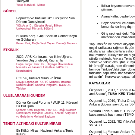
Yaubyan
Yaşar Marulyalı, Mimar
İki kat boyunca devam 
şömine,
GÜNCEL
Asma katta, cephe boy
Popülizm ve Katılımcılık: Türkiye’de Son
Dönem Deneyimleri
Seyir balkonu ve asma k
Yiğit Acar, Dr. Öğretim Üyesi, Bilkent
konumlandırılmış dış m
Üniversitesi Mimarlık Bölümü
Giriş cephesindeki, Tür
Hukuka Karşı Güç: Bodrum Cennet Koyu
malzemeden imal edilmiş
ve Gökburun
Kazım Erol, Muğla Yeşil Yaşam Derneği Başkanı
Yapı, mekân ve hizmet altyapısın
çeşitli tadilatlara rağmen özgü
ETKİNLİK
uluslararası standartlara sahip
bakımından Türkiye’nin en büyük
2022 IAPS Konferansı ve İklim Uğruna
sürdürmektedir. Ankara Tenis Kul
Yeniden Düşünülecek Kavramlar
“ekol” ve “okul” olmuştur. Yüzy
Hülya Turgut, Prof. Dr., Özyeğin Üniversitesi
bir örneği” olarak, hem dönemin
Mimarlık ve Tasarım Fakültesi, IAPS-CS
hem de Türkiye’deki diğer döne
Koordinatörü
tarihinde, toplumsal hafızasınd
mirasıdır”. Koruyarak yaşatmak,
COP26, Kültürel Miras ve İklim
Duygu Ergenç,Dr., ODTÜ Mimarlık Bölümü
KAYNAKLAR
Kültürel Mirası Koruma Programı, ICOMOS
Türkiye
Özgenel, L., 2017, “Tennis in 
and Space”,
TÜBA-KED-Türkiye
ULUSLARARASI GÜNDEM
Özgenel, L., 2010, “Reha Ortaç
Dünya Kentsel Forumu / WUF 11: Küresel
Ankara Şubesi, sayı:80, ss.36-
Bir Buluşma
Şebnem Önal Hoşkara, Prof. Dr., Doğu Akdeniz
“Ankara Tenis Kulübü”, Türk Serb
Üniversitesi Mimarlık Bölümü, Kentsel Araştırma
kapsamında hazırlanan TSMD s
ve Geliştirme Merkezi Başkanı
Özgenel, L., 2022, “82 Yıllık 
TEHDİT ALTINDAKİ KÜLTÜR MİRASI
ss.64-71.
Bir Kültür Mirası Nadiresi: Ankara Tenis
Özgenel, L.; Yoncacı Arslan, Pe
Kulübü