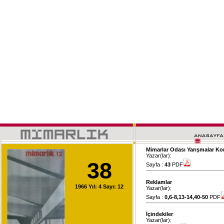
Mimarlar Odası Yarışmalar K
Yazar(lar):
38
Sayfa :
43
PDF
Reklamlar
1966 Yıl: 4 Sayı: 12
Yazar(lar):
Sayfa :
0,6-8,13-14,40-50
PDF
İçindekiler
Yazar(lar):