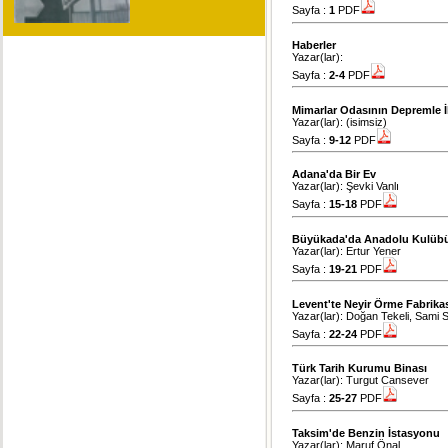
Sayfa :
1
PDF
Haberler
Yazar(lar):
Sayfa :
2-4
PDF
Mimarlar Odasının Depremle İ
Yazar(lar): (isimsiz)
Sayfa :
9-12
PDF
Adana'da Bir Ev
Yazar(lar): Şevki Vanlı
Sayfa :
15-18
PDF
Büyükada'da Anadolu Kulübü P
Yazar(lar): Ertur Yener
Sayfa :
19-21
PDF
Levent'te Neyir Örme Fabrika
Yazar(lar): Doğan Tekeli, Sami 
Sayfa :
22-24
PDF
Türk Tarih Kurumu Binası
Yazar(lar): Turgut Cansever
Sayfa :
25-27
PDF
Taksim'de Benzin İstasyonu
Yazar(lar): Maruf Önal