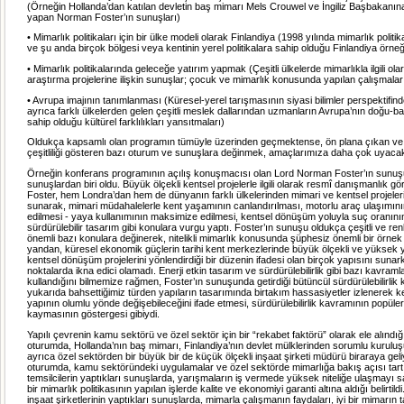
(Örneğin Hollanda’dan katılan devletin baş mimarı Mels Crouwel ve İngiliz Başbakanı
yapan Norman Foster’ın sunuşları)
• Mimarlık politikaları için bir ülke modeli olarak Finlandiya (1998 yılında mimarlık politi
ve şu anda birçok bölgesi veya kentinin yerel politikalara sahip olduğu Finlandiya örneğ
• Mimarlık politikalarında geleceğe yatırım yapmak (Çeşitli ülkelerde mimarlıkla ilgili ola
araştırma projelerine ilişkin sunuşlar; çocuk ve mimarlık konusunda yapılan çalışmala
• Avrupa imajının tanımlanması (Küresel-yerel tarışmasının siyasi bilimler perspektifi
ayrıca farklı ülkelerden gelen çeşitli meslek dallarından uzmanların Avrupa’nın doğu-b
sahip olduğu kültürel farklılıkları yansıtmaları)
Oldukça kapsamlı olan programın tümüyle üzerinden geçmektense, ön plana çıkan ve 
çeşitliliği gösteren bazı oturum ve sunuşlara değinmek, amaçlarımıza daha çok uyacak
Örneğin konferans programının açılış konuşmacısı olan Lord Norman Foster’ın sunuş
sunuşlardan biri oldu. Büyük ölçekli kentsel projelerle ilgili olarak resmî danışmanlık g
Foster, hem Londra’dan hem de dünyanın farklı ülkelerinden mimari ve kentsel projeleri
sunarak, mimari müdahalelerle kent yaşamının canlandırılması, motorlu araç ulaşımın
edilmesi - yaya kullanımının maksimize edilmesi, kentsel dönüşüm yoluyla suç oranın
sürdürülebilir tasarım gibi konulara vurgu yaptı. Foster’ın sunuşu oldukça çeşitli ve renk
önemli bazı konulara değinerek, nitelikli mimarlık konusunda şüphesiz önemli bir örnek
yandan, küresel ekonomik güçlerin tarihi kent merkezlerinde büyük ölçekli ve yüksek ya
kentsel dönüşüm projelerini yönlendirdiği bir düzenin ifadesi olan birçok yapısını sunar
noktalarda ikna edici olamadı. Enerji etkin tasarım ve sürdürülebilirlik gibi bazı kavraml
kullandığını bilmemize rağmen, Foster’ın sunuşunda getirdiği bütüncül sürdürülebilirlik
yukarıda bahsettiğimiz türden yapıların tasarımında birtakım hassasiyetler izlenerek k
yapının olumlu yönde değişebileceğini ifade etmesi, sürdürülebilirlik kavramının popüle
kaymasının göstergesi gibiydi.
Yapılı çevrenin kamu sektörü ve özel sektör için bir “rekabet faktörü” olarak ele alındığı
oturumda, Hollanda’nın baş mimarı, Finlandiya’nın devlet mülklerinden sorumlu kurul
ayrıca özel sektörden bir büyük bir de küçük ölçekli inşaat şirketi müdürü biraraya gel
oturumda, kamu sektöründeki uygulamalar ve özel sektörde mimarlığa bakış açısı tart
temsilcilerin yaptıkları sunuşlarda, yarışmaların iş vermede yüksek niteliğe ulaşmayı sa
bir mimarlık politikasının yapılan işlerde kalite ve ekonomiyi garanti altına aldığı belirtil
inşaat şirketlerinin yaptıkları sunuşlarda, mimarla çalışmanın faydaları, iyi bir mimarın 