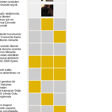
eleri üreticileri
k yönünde teşvik
a göz attığımızda,
 ülkeleri
unun için en
ırsal Çevrede
şturmak
r devlet kurumunun
i, Fransa’da Kamu
 ülkenin mimarlık
ncesinde ülkenin
ut durumu üzerine
a’nın Mimarlık
ndaki etkinlikler
musal aktörlerin
2002-2005 Eylem
ek kalite,
ra aktarılması ve
i gereken bir
sı hükümet
şmaları
ini kapsayan Doğu
2 yılında Oulu,
 organında
ve imajının
evrede yaşama
eme sorumluluğu,