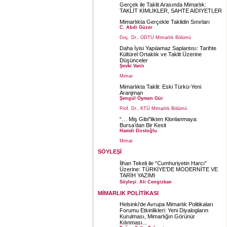
Gerçek ile Taklit Arasında Mimarlık:
TAKLİT KİMLİKLER, SAHTE AİDİYETLER
Mimarlıkta Gerçekle Taklidin Sınırları
C. Abdi Güzer
Doç. Dr., ODTÜ Mimarlık Bölümü
Daha İyisi Yapılamaz Saplantısı: Tarihte
Kültürel Ortaklık ve Taklit Üzerine
Düşünceler
Şevki Vanlı
Mimar
Mimarlıkta Taklit: Eski Türkü-Yeni
Aranjman
Şengül Öymen Gür
Prof. Dr., KTÜ Mimarlık Bölümü
“… Miş Gibi”likten Klonlanmaya:
Bursa’dan Bir Kesit
Hamdi Dostoğlu
Mimar
SÖYLEŞİ
İlhan Tekeli ile “Cumhuriyetin Harcı”
Üzerine: TÜRKİYE’DE MODERNİTE VE
TARİH YAZIMI
Söyleşi: Ali Cengizkan
MİMARLIK POLİTİKASI
Helsinki’de Avrupa Mimarlık Politikaları
Forumu Etkinlikleri: Yeni Diyalogların
Kurulması, Mimarlığın Görünür
Kılınması...