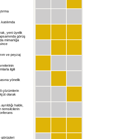
aştırma
a katılımda
arak, yeni üyelik
 kapsamında görüş
ında mimarlığa
since
arım ve peyzaj
vrelerinin
arla ilgili
lmasına yönelik
kli çözümlerin
lçüt olarak
 ayrıldığı halde,
 temsilcilerin
konferans
 görüşleri