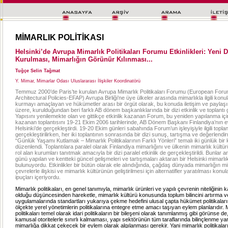
MİMARLIK POLİTİKASI
Helsinki’de Avrupa Mimarlık Politikaları Forumu Etkinlikleri: Yeni D
Kurulması, Mimarlığın Görünür Kılınması...
Tuğçe Selin Tağmat
Y. Mimar, Mimarlar Odası Uluslararası İlişkiler Koordinatörü
Temmuz 2000’de Paris’te kurulan Avrupa Mimarlık Politikaları Forumu (European Foru
Architectural Policies-EFAP) Avrupa Birliği’ne üye ülkeler arasında mimarlıkla ilgili konula
kurmayı amaçlayan ve hükümetler arası bir örgüt olarak, bu konuda iletişim ve payla
üzere, kurulduğundan beri farklı AB dönem başkanlıklarında bir dizi etkinlik ve toplantı g
Yapısını yenilemekte olan ve gittikçe etkinlik kazanan Forum, bu yeniden yapılanma iç
kazanan toplantısını 19-21 Ekim 2006 tarihlerinde, AB Dönem Başkanı Finlandiya’nın e
Helsinki’de gerçekleştirdi. 19-20 Ekim günleri sabahında Forum’un işleyişiyle ilgili toplan
gerçekleştirilirken, her iki toplantının sonrasında bir dizi sunuş, tartışma ve değerlendi
“Günlük Yaşamı Kutlamak – Mimarlık Politikalarının Farklı Yönleri” temalı iki günlük bir
düzenlendi. Toplantılara paralel olarak Finlandiya mimarlığını ve ülkenin mimarlık kültü
rol alan kurumları tanıtmak amacıyla bir dizi paralel etkinlik de gerçekleştirildi. Bunlar 
günü yapılan ve kentteki güncel gelişmeleri ve tartışmaları aktaran bir Helsinki mimarlı
bulunuyordu. Etkinlikler bir bütün olarak ele alındığında, çağdaş dünyada mimarlığın mi
çevrelerle ilişkisi ve mimarlık kültürünün geliştirilmesi için alternatifler yaratılması konu
ipuçları içeriyordu.
Mimarlık politikaları, en genel tanımıyla, mimarlık ürünleri ve yapılı çevrenin niteliğinin
olduğu düşüncesinden hareketle, mimarlık kültürü konusunda toplum bilincini artırma v
uygulamalarında standartları yukarıya çekme hedefini ulusal çapta hükümet politikalar
ölçekte yerel yönetimlerin politikalarına entegre etme amacı taşıyan eylem planlarıdır. 
politikaları temel olarak idari politikaların bir bileşeni olarak tanımlanmış gibi görünse d
kamusal otoritelerle sınırlı kalmaması, yapı sektörünün tüm taraflarında bilinçlenme y
mimarlığa dikkat çekecek bir eylem olarak algılanması gerekir. Yani mimarlık politikala