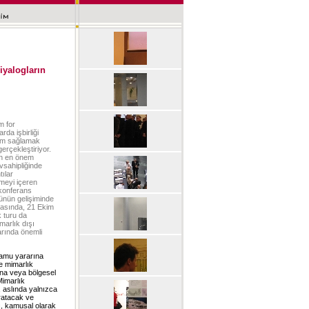
iyalogların
m for
rda işbirliği
şım sağlamak
erçekleştiriyor.
in en önem
vsahipliğinde
tılar
rmeyi içeren
 konferans
rünün gelişiminde
arasında, 21 Ekim
k turu da
marlık dışı
larında önemli
 kamu yararına
e mimarlık
ına veya bölgesel
Mimarlık
e, aslında yalnızca
aratacak ve
rı, kamusal olarak