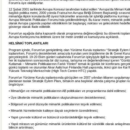
Forum’a üye olabiliyorlar.
12 Şubat 2001 tarihinde Avrupa Konseyi tarafından kabul edilen “Avrupa’da Mimari Kalit
başlıklı politika metni, 2000 yılında Fransa’nın Avrupa Birliği Dönem Başkanlığı sırasın
mimarlığa ilişkin konularda AB üyesi hükümetler arasında bir işbirliği platformu kurma
Avrupa Mimarlık Politikaları Forumu’nda şekillendirilmişti. Bu karar metni, mimarlık politika
olarak Avrupa çapında yapılan etkinliklerin bir başlangıç noktası ve gelecekteki hedefleri
gösterge olarak ifade edilebilir.
Forum’un aşağıda daha kapsamlı olarak programına değineceğimiz bu dönemki toplant
Avrupa Komisyonu’na iletilmek üzere bir metin üretildi ve kamuoyuna açıklandı.
HELSİNKİ TOPLANTILARI
Program içinde, Forum’un genişletilmiş olan Yürütme Kurulu toplantısı “Stratejik Eylem
toplanırken, Forum’u desteklemek amacıyla kurulan yeni örgütlenme de ilk Genel Kurul 
gerçekleştirdi. 19-20 Ekim günleri sabahında Forum’un işleyişiyle ilgili bu toplantılar gerç
her iki toplantının sonrasında bir dizi sunuş, tartışma ve değerlendirmeyi içeren “Gün
Kutlamak – Mimarlık Politikalarının Farklı Yönleri” temalı iki günlük bir konferans gerçekle
günkü toplantı ve oturumlar Alvar Aalto’nun Finlandia Hall yapısında, ikinci gün ise Kai W
Yüksek Teknoloji Merkezi’nde (High Tech Centre-HTC) yapıldı.
Forum’un Yürütme Kurulu toplantısında görüşülen ve 2007 yılından itibaren uygulama
planlanan taslak Stratejik Eylem Planı, birtakım ana başlıklar altında çalışma grupları 
öngörüyor:
• Mimarlığın ve mimarlık politikalarının AB politikaları ve programlarına dahil edilmesi;
• Üye ülkelerde mimarlık politikaların oluşturulmasının desteklenmesi;
• Bölgesel ve yerel düzeyde mimarlık politikalarının teşvik edilmesi;
• Mimarlık hizmetlerinde kaliteye dayalı seçimlerin özendirilmesi;
• Yapılı çevrede kültürel ve bütüncül sürdürülebilirliğin teşvik edilmesi;
• Yapılı mirasın ve günümüz mimarlık ürünlerinin kültürel bir süreklilik olarak anlaşılm
bilincin artırılması;