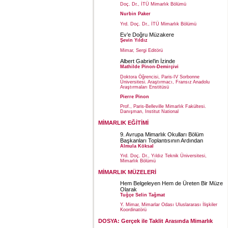
Doç. Dr., İTÜ Mimarlık Bölümü
Nurbin Paker
Yrd. Doç. Dr., İTÜ Mimarlık Bölümü
Ev’e Doğru Müzakere
Şevin Yıldız
Mimar, Sergi Editörü
Albert Gabriel’in İzinde
Mathilde Pinon-Demirçivi
Doktora Öğrencisi, Paris-IV Sorbonne
Üniversitesi. Araştırmacı, Fransız Anadolu
Araştırmaları Enstitüsü
Pierre Pinon
Prof., Paris-Belleville Mimarlık Fakültesi.
Danışman, Institut National
MİMARLIK EĞİTİMİ
9. Avrupa Mimarlık Okulları Bölüm
Başkanları Toplantısının Ardından
Almula Köksal
Yrd. Doç. Dr., Yıldız Teknik Üniversitesi,
Mimarlık Bölümü
MİMARLIK MÜZELERİ
Hem Belgeleyen Hem de Üreten Bir Müze
Olarak
Tuğçe Selin Tağmat
Y. Mimar, Mimarlar Odası Uluslararası İlişkiler
Koordinatörü
DOSYA: Gerçek ile Taklit Arasında Mimarlık