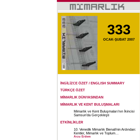
333
OCAK-ŞUBAT 2007
İNGİLİZCE ÖZET / ENGLISH SUMMARY
TÜRKÇE ÖZET
MİMARLIK DÜNYASINDAN
MİMARLIK VE KENT BULUŞMALARI
Mimarlık ve Kent Buluşmaları’nın İkincisi
Samsun’da Gerçekleşti
ETKİNLİKLER
10. Venedik Mimarlık Bienali’nin Ardından:
Kentler, Mimarlık ve Toplum…
Arzu Erdem