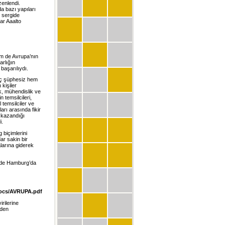
zenlendi.
a bazı yapıları
i sergide
ar Aaalto
em de Avrupa’nın
arlığın
başarılıydı.
iç şüphesiz hem
kişiler
k, mühendislik ve
 temsilcileri,
 temsilciler ve
arı arasında fikir
 kazandığı
i.
 biçimlerini
ar sakin bir
larına giderek
7’de Hamburg’da
ocs/AVRUPA.pdf
irilerine
nden