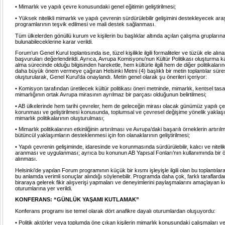
• Mimarlık ve yapılı çevre konusundaki genel eğitimin geliştirilmesi;
• Yüksek nitelikli mimarlık ve yapılı çevrenin sürdürülebilir gelişimini destekleyecek ar
programlarının teşvik edilmesi ve mali destek sağlanması.
Tüm ülkelerden gönüllü kurum ve kişilerin bu başlıklar altında açılan çalışma grupların
bulunabileceklerine karar verildi.
Forum’un Genel Kurul toplantısında ise, tüzel kişilikle ilgili formaliteler ve tüzük ele alın
başvuruları değerlendirildi. Ayrıca, Avrupa Komisyonu’nun Kültür Politikası oluşturma
alma sürecinde olduğu bilgisinden hareketle, hem kültürle ilgili hem de diğer politikalar
daha büyük önem vermeye çağıran Helsinki Metni (4) başlıklı bir metin toplantılar süre
oluşturularak, Genel Kurul’da onaylandı. Metin genel olarak şu önerileri içeriyor:
• Komisyon tarafından üretilecek kültür politikası öneri metninde, mimarlık, kentsel tas
mimarlığının ortak Avrupa mirasının ayrılmaz bir parçası olduğunun belirtilmesi;
• AB ülkelerinde hem tarihi çevreler, hem de geleceğin mirası olacak günümüz yapılı çe
korunması ve geliştirilmesi konusunda, toplumsal ve çevresel değişime yönelik yaklaşıml
mimarlık politikalarının oluşturulması;
• Mimarlık politikalarının etkinliğinin artırılması ve Avrupa’daki başarılı örneklerin artırı
bütüncül yaklaşımların desteklenmesi için fon olanaklarının geliştirilmesi;
• Yapılı çevrenin gelişiminde, idaresinde ve korunmasında sürdürülebilir, kalıcı ve niteli
aranması ve uygulanması; ayrıca bu konunun AB Yapısal Fonları’nın kullanımında bir ö
alınması.
Helsinki’de yapılan Forum programının küçük bir kısmı işleyişle ilgili olan bu toplantılara
bu anlamda verimli sonuçlar alındığı söylenebilir. Programda daha çok, farklı taraflardan
biraraya gelerek fikir alışverişi yapmaları ve deneyimlerini paylaşmalarını amaçlayan 
oturumlarına yer verildi.
KONFERANS: “GÜNLÜK YAŞAMI KUTLAMAK”
Konferans programı ise temel olarak dört anafikre dayalı oturumlardan oluşuyordu:
• Politik aktörler veya toplumda öne çıkan kişilerin mimarlık konusundaki çalışmaları ve