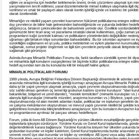
eğitim ve araştırma için hedefler belirlemenin önemi, örnek çözümlere ulaşmak için mi
yarışmalarının tercih edilmesi, yasal düzenlemelerde mimari kaliteye ulaşmakla ilgili ölç
verilmesi ve ortak bir paylaşım alanı olarak kentin işbirliği içinde ve katılımcı bir şekilde 
olarak özetlenebilir.
Mimarlığın ve nitelikli yaşam çevreleri kavramının hükümet politikalarına entegre edilm
dışı çevrelerce de bilinir hale gelmesinden bahsettiğimizde ve yukarıda belirtilen hedef
attığımızca, birtakım çekincelerden de bahsetmek yerinde olur. Özellikle sürdürülebilirli
günümüzde birer ticari araç ve pazarlama stratejisi olarak kullanılması, çoğu zaman ya
programların kağıt üzerinde kalması ve politikaların yönetimlerdeki değişiklikler nedeniy
uğraması gibi birtakım klişe sorunlardan bahsedebiliriz. Bu tür sıkıntıları aşmanın ve e
sürekliliğini sağlamanın en iyi yolu, politika metinlerinin ve eylem planlarının kurumsall
sağlamak, somut projeler öngörmek ve ilgili tüm çevrelerin periyodik olarak iletişimde b
sağlamak gibi görünüyor.
Aslında Avrupa Mimarlık Politikaları Forumu da, farklı tarafların süreklilik içeren bir diya
ve mimarlıkla ilgili konuların vazgeçilemez bir biçimde kültür politikalarına entegre edi
hedefi açısından tam da bu konularda kilit bir inisiyatif haline geliyor.
MİMARLIK POLİTİKALARI FORUMU
1999 yılında, Avrupa Birliği’nin Finlandiya Dönem Başkanlığı döneminde ilk adımları atıl
arasında mimarlıkla ilgili konularda işbirliği kurmayı amaçlayan Avrupa Mimarlık Politika
daha iyi bir yapılı çevreye ulaşmak amacıyla, yapılı çevrenin oluşturulmasında doğrud
söz sahibi olması gereken üç temel ilgi grubunun katılımı üzerine kuruluyor: “idari kuruluş
bakanlık/lar, bölgesel ve yerel idareler), “meslek temsilcileri” (mimarlık kuruluşları vs.)
alanıyla ilgili kuruluşlar (mimarlık müzeleri, araştırma kurumları vs.) Böylece, yapılı çe
oluşturulmasında rol alan meslek adamları kadar, politikacılar ve toplumun genelinin de
ve çalışma mekânlarının oluşturulması ve mevcut yapılı çevrenin nitelikli bir şekilde 
geliştirilmesi konularında bilinçlendirilmesi amaçlanıyor; tüm bu konuların Avrupa’nın kal
ve programlarının ayrılmaz bir parçası olması hedefleniyor.
Forum, yılda iki kere AB Dönem Başkanlığı’nı yürüten ülkelerin evsahipliğinde gerçekleş
toplantılarla işleyişini sürdürüyor. Yürütme Kurulu ve Genel Kurul toplantılarında, gün
değerlendirilerek karara bağlanıyor. Yürütme Kurulu’na isteyen her ülkeden yukarıda belir
grubundan kurumlar ve kişiler katılırken, Genel Kurul toplantısında bunlar arasından ya
vererek resmî üye olan kurumlar ve kişiler oy verebiliyor. AB üyesi veya aday ülkeler
Ekonomik Alanı veya serbest ticaret anlaşması kapsamındaki ülkelerden gelen kurumla