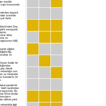
iğer meslek
kli yapı konusunda
kelerden başarılı
inalar üzerinde
rçok farklı
 Bölümü’nden Doç.
şlıklı sunuşuyla
laşma,
 karar alma
leme ve
ik olgusunun hâlâ
marlık eğitimi
Eğitimi Ağı
ocuklar ve
eyan Sudjic bir
uluğundan
 güç olarak
, mimarlığın son
lması ve medyada
ası konularını ön
u.
kat paralel bir
e Vakfı tarafından
ni taşıyordu. Bu
imar Emre Arolat
lımcıların
rı dikkat çekti.
imarlıkla ilgili