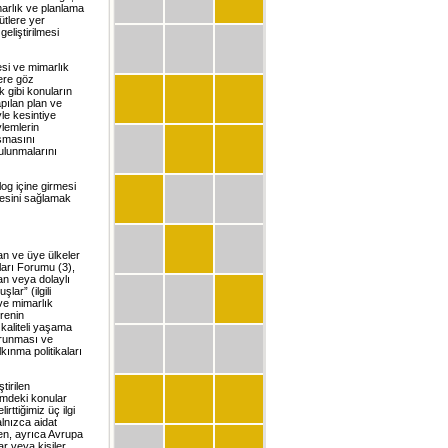
marlık ve planlama
ütlere yer
geliştirilmesi
esi ve mimarlık
lere göz
k gibi konuların
pılan plan ve
le kesintiye
ylemlerin
aşmasını
ulunmalarını
log içine girmesi
lmesini sağlamak
an ve üye ülkeler
ları Forumu (3),
an veya dolaylı
lar” (ilgili
 ve mimarlık
vrenin
 kaliteli yaşama
korunması ve
kınma politikaları
tirilen
demdeki konular
ttiğimiz üç ilgi
lnızca aidat
den, ayrıca Avrupa
r veya kişiler