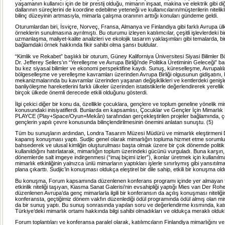
yaşamanın kullanıcı için de bir prestij olduğu, mimarın inşaat, makina ve elektrik gibi d
dallarının süreçlerini de koordine edebilme yeteneği ve kullanıcıların/müşterilerin niteli
bilinç düzeyinin artmasıyla, mimarla çalışma oranının arttığı konuları gündeme geldi.
Oturumlardan biri, İsviçre, Norveç, Fransa, Almanya ve Finlandiya gibi farklı Avrupa ül
örneklerin sunulmasına ayrılmıştı. Bu oturumu izleyen katılımcılar, çeşitli işlevlerdeki b
uzmanlaşma, maliyet-kalite analizleri ve ekolojik tasarım yaklaşımları gibi temalarda, bi
bağlamdaki örnek hakkında fikir sahibi olma şansı buldular.
“Kimlik ve Rekabet” başlıklı bir oturum, Güney Kaliforniya Üniversitesi Siyasi Bilimler
Dr. Jefferey Sellers’ın “Yerelleşme ve Avrupa Birliği’nde Politika Üretiminin Geleceği” ba
bu kez siyasal bilimler ve ekonomi perspektifine kaydı. Sunuş, küreselleşme, Avrupalı
bölgeselleşme ve yerelleşme kavramları üzerinden Avrupa Birliği olgusunun gidişatını,
mekanizmalarında bu kavramlar üzerinden yaşanan değişiklikleri ve kentlerdeki geniş
banliyöleşme hareketlerini farklı ülkeler üzerinden istatistiklerle değerlendirerek yerell
birçok ülkede önemli derecede etkili olduğunu gösterdi.
İlgi çekici diğer bir konu da, özellikle çocuklara, gençlere ve toplum geneline yönelik mi
konusundaki inisiyatiflerdi. Bunlarda en kapsamlısı, Çocuklar ve Gençler İçin Mimarlık 
PLAYCE (Play+Space/Oyun+Mekân) tarafından gerçekleştirilen projeler bağlamında, ç
gençlerin yapılı çevre konusunda bilinçlendirilmesinin önemini anlatan sunuştu. (5)
Tüm bu sunuşların ardından, Londra Tasarım Müzesi Müdürü ve mimarlık eleştirmeni D
kapanış konuşması yaptı. Sudjic genel olarak mimarlığın topluma hizmet etme soruml
bahsederek ve ulusal kimliğin oluşturulması başta olmak üzere bir çok dönemde politik
kullanıldığını hatırlatarak, mimarlığın toplum üzerindeki gücünü vurguladı. Buna karşın
dönemlerde salt imgeye indirgenmesi (“imaj biçimi izler”), ikonlar üretmek için kullanı
mimarlık etkinliğinin yalnızca ünlü mimarların yaptıkları işlerle sınırlıymış gibi yansıtılm
plana çıkarttı. Sudjic’in konuşması oldukça eleştirel bir dile sahip, etkili bir konuşma old
Bu konuşma, Forum kapsamında düzenlenen konferans programı içinde yer almayan fa
etkinlik niteliği taşıyan, Kiasma Sanat Galerisi’nin evsahipliği yaptığı Mies van Der Roh
düzenlenen Avrupa’da genç mimarlarla ilgili bir konferansın da açılış konuşması niteliği
konferansta, geçtiğimiz dönem vakfın düzenlediği ödül programında ödül almış olan m
da bir sunuş yaptı. Bu sunuş sonrasında yapılan soru ve değerlendirme kısmında, katı
Türkiye’deki mimarlık ortamı hakkında bilgi sahibi olmadıkları ve oldukça meraklı oldukla
Forum toplantıları ve konferansa paralel olarak, katılımcıların Finlandiya mimarlığını ve m