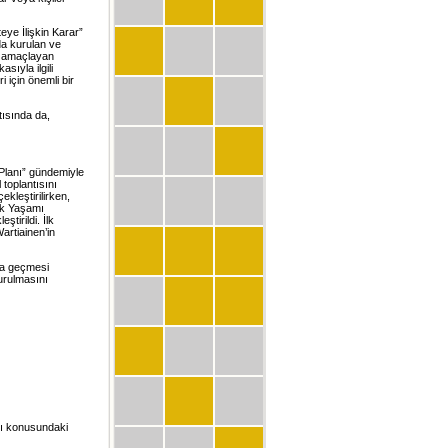
eye İlişkin Karar”
da kurulan ve
yı amaçlayan
sıyla ilgili
 için önemli bir
ısında da,
 Planı” gündemiyle
toplantısını
ekleştirilirken,
lük Yaşamı
ştirildi. İlk
artiainen’in
ya geçmesi
kurulmasını
ası konusundaki