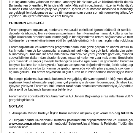
kuruluşlarını daha yakından tanıması amacıyla bir dizi sosyal ve kültürel etkinlik de dü
Bunlardan en önemlileri, Finlandiya Mimarlık Müzesi’nin gezilmesi, müzenin Finlandiya’d
bulunan Eero Saarinen’in proje ve yapılarını içeren ve Kunsthalle binasında düzenlediğ
gerçekleştirilen buluşma ve ayrıca tüm programdan sonra son gün gerçekleştirilen, Alv
yapılarını da içeren mimarlık ve kent turuydu.
FORUMUN GELECEĞİ
Forum programı toplantılar, konferans ve paralel etkinlikleri içeren bütüncül bir şekilde
değerlendirildiğinde, fikir ve deneyim paylaşımı, hem Finlandiya mimarlık kültürünün h
diğer ülkelerden örnekler konusunda yoğun bir bilgilendirme ortamı sağlanması ve mim
hükümetler ve yerel yönetimlere etkili bir şekilde görünür kılınması açılarından oldukça 
Forum toplantıları ve konferans programının tümünde göze çarpan en önemli özellik h
katılımcılar hem de konuşmacılar arasında mimarlık dışında çok farklı alanlardan gelen 
bulunmasıydı. Katılımcılar arasında birçok bakanlık ve yerel yönetim görevlisi, mimarlı
sosyal bilimler dallarından akademisyen, inşaat şirketleri ve yapı malzemesi üreticilerinin
yani mimarlık ve yapılı çevreyle herhangi bir şekilde ilgisi olan tüm gruplardan kurumsal
bireysel katılımcılar bulunuyordu. Yapılan tartışma ve değerlendirmede, farklı bakış açıl
alışverişi olduğu ve bu tür karma bir grubun geleceğe yönelik plan yapmada çok önem
açıkça görüldü. Bu ortam sayesinde iki gün süren oturumlar sonuna kadar ilgiyle izlend
Bu zengin platforma katılımda bulunmak ve çağdaş dünyanın gerekli kıldığı yeni diyalog
algılamak kendi ülkemizde yaptığımız çalışmalar için de önemli görünüyor. Şimdiye kad
işleyişle yürüyen Forum’un, hükümetler tarafından desteklenmesi nedeniyle, AB politika
daha aktif bir katılımda bulunması bekleniyor.
Forum’un bir sonraki etkinliği Almanya’nın AB Dönem Başkanlığı sırasında Nisan 200
gerçekleştirilecek.
NOTLAR
1. Avrupa’da Mimari Kaliteye İlişkin Karar metnine ulaşmak için:
www.mo.org.tr/UIKD
2. Dünyanın farklı ülkelerindeki mimarlık politikalarının orijinal metinlerine ve Türkçe çev
www.mo.org.tr
adresinde sol menüdeki “Belgeler/Ulusal Mimarlık Politikaları” bölümü
ulaşabilirsiniz.