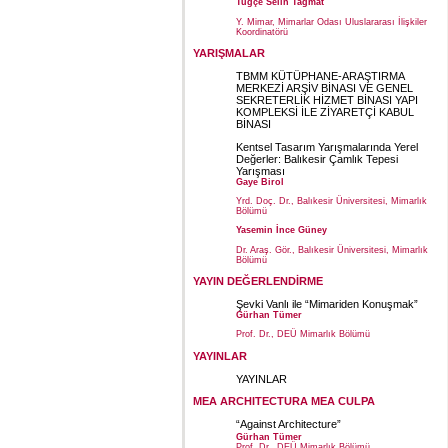
Tuğçe Selin Tağmat
Y. Mimar, Mimarlar Odası Uluslararası İlişkiler
Koordinatörü
YARIŞMALAR
TBMM KÜTÜPHANE-ARAŞTIRMA
MERKEZİ ARŞİV BİNASI VE GENEL
SEKRETERLİK HİZMET BİNASI YAPI
KOMPLEKSİ İLE ZİYARETÇİ KABUL
BİNASI
Kentsel Tasarım Yarışmalarında Yerel
Değerler: Balıkesir Çamlık Tepesi
Yarışması
Gaye Birol
Yrd. Doç. Dr., Balıkesir Üniversitesi, Mimarlık
Bölümü
Yasemin İnce Güney
Dr. Araş. Gör., Balıkesir Üniversitesi, Mimarlık
Bölümü
YAYIN DEĞERLENDİRME
Şevki Vanlı ile “Mimariden Konuşmak”
Gürhan Tümer
Prof. Dr., DEÜ Mimarlık Bölümü
YAYINLAR
YAYINLAR
MEA ARCHITECTURA MEA CULPA
“Against Architecture”
Gürhan Tümer
Prof. Dr., DEÜ Mimarlık Bölümü