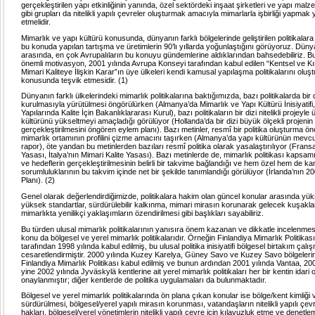
gerçekleştirilen yapı etkinliğinin yanında, özel sektördeki inşaat şirketleri ve yapı malzem
gibi grupları da nitelikli yapılı çevreler oluşturmak amacıyla mimarlarla işbirliği yapma
etmelidir.
Mimarlık ve yapı kültürü konusunda, dünyanın farklı bölgelerinde geliştirilen politikalar
bu konuda yapılan tartışma ve üretimlerin 90’lı yıllarda yoğunlaştığını görüyoruz. Dünya
arasında, en çok Avrupalıların bu konuyu gündemlerine aldıklarından bahsedebiliriz. B
önemli motivasyon, 2001 yılında Avrupa Konseyi tarafından kabul edilen “Kentsel ve K
Mimari Kaliteye İlişkin Karar”ın üye ülkeleri kendi kamusal yapılaşma politikalarını olu
konusunda teşvik etmesidir. (1)
Dünyanın farklı ülkelerindeki mimarlık politikalarına baktığımızda, bazı politikalarda bi
kurulmasıyla yürütülmesi öngörülürken (Almanya’da Mimarlık ve Yapı Kültürü İnisiyatif
Yapılarında Kalite İçin Bakanlıklararası Kurul), bazı politikaların bir dizi nitelikli projeyle
kültürünü yükseltmeyi amaçladığı görülüyor (Hollanda’da bir dizi büyük ölçekli projenin
gerçekleştirilmesini öngören eylem planı). Bazı metinler, resmî bir politika oluşturma ö
mimarlık ortamının profilini çizme amacını taşırken (Almanya’da yapı kültürünün mevc
rapor), öte yandan bu metinlerden bazıları resmî politika olarak yasalaştırılıyor (Frans
Yasası, İtalya’nın Mimari Kalite Yasası). Bazı metinlerde de, mimarlık politikası kapsamı
ve hedeflerin gerçekleştirilmesinin belirli bir takvime bağlandığı ve hem özel hem de ka
sorumluluklarının bu takvim içinde net bir şekilde tanımlandığı görülüyor (İrlanda’nın 
Planı). (2)
Genel olarak değerlendirdiğimizde, politikalara hakim olan güncel konular arasında yüks
yüksek standartlar, sürdürülebilir kalkınma, mimari mirasın korunarak gelecek kuşakla
mimarlıkta yenilikçi yaklaşımların özendirilmesi gibi başlıkları sayabiliriz.
Bu türden ulusal mimarlık politikalarının yanısıra önem kazanan ve dikkatle incelenmes
konu da bölgesel ve yerel mimarlık politikalarıdır. Örneğin Finlandiya Mimarlık Politika
tarafından 1998 yılında kabul edilmiş, bu ulusal politika inisiyatifi bölgesel birtakım çalı
cesaretlendirmiştir. 2000 yılında Kuzey Karelya, Güney Savo ve Kuzey Savo bölgeler
Finlandiya Mimarlık Politikası kabul edilmiş ve bunun ardından 2001 yılında Vantaa, 200
yine 2002 yılında Jyväskylä kentlerine ait yerel mimarlık politikaları her bir kentin idari
onaylanmıştır; diğer kentlerde de politika uygulamaları da bulunmaktadır.
Bölgesel ve yerel mimarlık politikalarında ön plana çıkan konular ise bölge/kent kimliği 
sürdürülmesi, bölgesel/yerel yapılı mirasın korunması, vatandaşların nitelikli yapılı ç
hakları, bölgesel/yerel yönetimlerin nitelikli yapılı çevre için kılavuzluk etme ve denetl