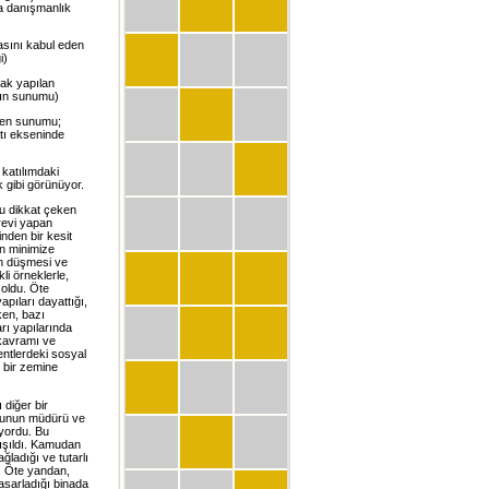
na danışmanlık
kasını kabul eden
i)
rak yapılan
rın sunumu)
nden sunumu;
atı ekseninde
katılımdaki
 gibi görünüyor.
u dikkat çeken
örevi yapan
nden bir kesit
ın minimize
ın düşmesi ve
li örneklerle,
 oldu. Öte
pıları dayattığı,
ken, bazı
arı yapılarında
 kavramı ve
entlerdeki sosyal
r bir zemine
 diğer bir
uşunun müdürü ve
iyordu. Bu
ışıldı. Kamudan
ğladığı ve tutarlı
di. Öte yandan,
tasarladığı binada