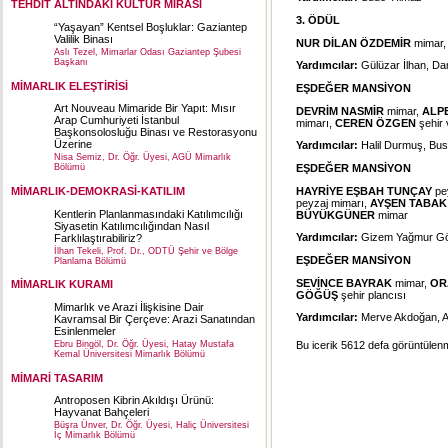
TEHDİT ALTINDAKİ KÜLTÜR MİRASI
3. ÖDÜL
“Yaşayan” Kentsel Boşluklar: Gaziantep
Valilik Binası
NUR DİLAN ÖZDEMİR
mimar
Aslı Tezel, Mimarlar Odası Gaziantep Şubesi
Başkanı
Yardımcılar:
Gülüzar İlhan, Da
MİMARLIK ELEŞTİRİSİ
EŞDEĞER MANSİYON
Art Nouveau Mimaride Bir Yapıt: Mısır
DEVRİM NASMİR
mimar,
ALPE
Arap Cumhuriyeti İstanbul
mimarı,
CEREN ÖZGEN
şehir 
Başkonsolosluğu Binası ve Restorasyonu
Üzerine
Yardımcılar:
Halil Durmuş, Bus
Nisa Semiz, Dr. Öğr. Üyesi, AGÜ Mimarlık
EŞDEĞER MANSİYON
Bölümü
HAYRİYE EŞBAH TUNÇAY
pe
MİMARLIK-DEMOKRASİ-KATILIM
peyzaj mimarı,
AYŞEN TABAK
Kentlerin Planlanmasındaki Katılımcılığı
BÜYÜKGÜNER
mimar
Siyasetin Katılımcılığından Nasıl
Yardımcılar:
Gizem Yağmur Gölb
Farklılaştırabiliriz?
İlhan Tekeli, Prof. Dr., ODTÜ Şehir ve Bölge
EŞDEĞER MANSİYON
Planlama Bölümü
SEVİNCE BAYRAK
mimar,
OR
MİMARLIK KURAMI
GÖĞÜŞ
şehir plancısı
Mimarlık ve Arazi İlişkisine Dair
Yardımcılar:
Merve Akdoğan, A
Kavramsal Bir Çerçeve: Arazi Sanatından
Esinlenmeler
Bu icerik 5612 defa görüntülenmi
Ebru Bingöl, Dr. Öğr. Üyesi, Hatay Mustafa
Kemal Üniversitesi Mimarlık Bölümü
MİMARİ TASARIM
Antroposen Kibrin Akıldışı Ürünü:
Hayvanat Bahçeleri
Büşra Ünver, Dr. Öğr. Üyesi, Haliç Üniversitesi
İç Mimarlık Bölümü