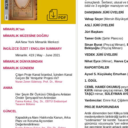
sonuçlandı. Serbest, ulusal ve 
ödül ve 3 eşdeğer mansiyon veri
DANIŞMAN JÜRİ ÜYELERİ
Vahap Seçer
(Mersin Büyükşeh
ASLİ JÜRİ ÜYELERİ
MİMARLIK'tan
Jüri Başkanı
MİMARLIK MÜZESİNE DOĞRU
Tamer Gök
(Şehir Plancısı)
AIA New York Mimarlık Merkezi
Sinan Burat
(Peyzaj Mimarı),
Bekişoğlu
(Peyzaj Mimarı)
İNGİLİZCE ÖZET / ENGLISH SUMMARY
YEDEK JÜRİ ÜYELERİ
Mimarlık. 419 | May - June 2021
Nihat Eyce
(Mimar),
Havva Ç
MİMARLIK DÜNYASINDAN
RAPORTÖRLER
MİMARLIK GÜNDEM
Aysel S. Küçükalıç Erturhan
Çılgın Proje Kanal İstanbul, İçinden Kanal
Geçen Bir Yenişehir Projesi mi?
1. ÖDÜL
Nuran Zeren Gülersoy, Prof. Dr., Mimar
CEMİL HAMDİ OKUMUŞ
peyz
ANMA
KAYA
mimar-peyzaj mimarı,
D
TAŞÇI
mimar,
SÜLEYMAN A
Her Şeyin Bir Öyküsü Olduğunu Anlatan
Önder Şenyapılı’nın Ardından
Yardımcılar:
Emre Kul, Çiğdem 
Fatma Korkut, Doç. Dr., ODTÜ Endüstriyel
Tasarım Bölümü
PROJE RAPORUNDAN
GÜNCEL
Antik dönemden beri Kilikya bölg
medeniyetlerin biriktirdiği tari
Kapadokya Alanı Hakkında Kanun, Arka
“sedimanter” bir kenttir. Tasa
Planı ve Koruma Açısından
günümüz vizyonuyla "yer edinme
Değerlendirilmesi
ise geçmişte ticaret amaçlı gele