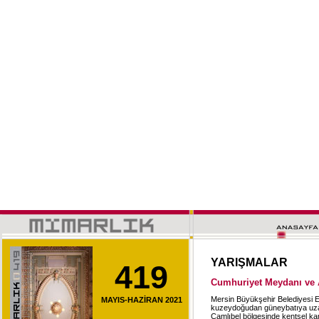
YARIŞMALAR
419
Cumhuriyet Meydanı ve A
Mersin Büyükşehir Belediyesi Et
MAYIS-HAZİRAN 2021
kuzeydoğudan güneybatıya uza
Çamlıbel bölgesinde kentsel ka