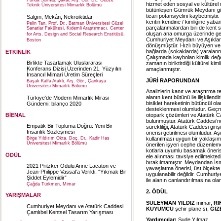
Funda Solmaz Şakar, Arş. Gör. Dr., Gebze
hizmet eden sosyal ve kültürel 
Teknik Üniversitesi Mimarlık Bölümü
bütünleşen Gümrük Meydanı gibi 
ticari potansiyelini kaybetmişti
Salgın, Mekân, Nekroiktidar
kentin kendine / kimliğine yab
Pelin Tan, Prof. Dr., Batman Üniversitesi Güzel
parçalanmalardan biri de kent
Sanatlar Fakültesi, Kıdemli Araştırmacı, Center
oluşan ana omurga üzerinde ge
for Arts, Design and Social Research Enstitüsü,
Cumhuriyet Meydanı ve Aşıklar P
Boston
dönüşmüştür. Hızlı büyüyen ve 
bağlarda (sokaklarda) yaralanma
ETKİNLİK
Çalışmada kaybolan kimlik değe
Birlikte Tasarlamak Uluslararası
zamanın biriktirdiği kültürel ki
Konferans Dizisi Üzerinden 21. Yüzyılın
amaçlanmıştır.
İnsancıl Mimari Üretim Süreçleri
JÜRİ RAPORUNDAN
Başak Kalfa Ataklı, Arş. Gör., Çankaya
Üniversitesi Mimarlık Bölümü
Analizlerin kanıt ve araştırma t
alanın kent bütünü ile ilişkilen
Türkiye’de Modern Mimarlık Mirası
bisiklet hareketinin bütüncül ola
Gündemi: bilanço 2020
desteklenmesi olumludur. Geçmiş
BİENAL
otopark çözümleri ve Atatürk Ca
bulunmuştur. Atatürk Caddesi’
Empatik Bir Topluma Doğru: Yeni Bir
sürekliliği, Atatürk Caddesi gir
İnsanlık Sözleşmesi
önerisi getirilmesi olumludur. A
Birge Yıldırım Okta, Doç. Dr., Kadir Has
kullanılması uygun bir yaklaşım
Üniversitesi Mimarlık Bölümü
önerilen işyeri cephe düzenlem
kotlarla uyumlu basamak önerisi
ÖDÜL
ele alınması tavsiye edilmekted
bırakılmamıştır. Meydandan İsme
2021 Pritzker Ödülü Anne Lacaton ve
yavaşlatma önerisi, üst ölçekte
Jean-Philippe Vassal’a Verildi: “Yıkmak Bir
uygulanabilir değildir. Cumhuriy
Şiddet Eylemidir”
ile alanın canlandırılmasına olan
Çağda Türkmen, Mimar
2. ÖDÜL
YARIŞMALAR
SÜLEYMAN YILDIZ
mimar,
RI
Cumhuriyet Meydanı ve Atatürk Caddesi
KUYUMCU
şehir plancısı,
GİZ
Çamlıbel Kentsel Tasarım Yarışması
Yardımcılar:
Sude Yılmaz