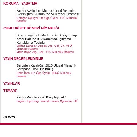
KORUMA / YAŞATMA
Kentin Köklü Tanıklarına Hayat Vermek:
Geçmişten Günümüze Veliefendi Çeşmesi
Drahşan Uğuryol, Dr. Öğr. Üyesi, YTÜ Mimarlık
Bölümü
CUMHURİYET DÖNEMİ MİMARLIĞI
Bayramoğlu’nda Modern Bir Sayfiye: Yapı
Kredi Bankacılık Akademisi Eğitim ve
Konaklama Tesisleri
Elifnaz Durusoy Özmen, Arş. Gör. Dr., YTÜ
Mimarlık Bölümü
Melis Bilgiç, Arş. Gör., YTÜ Mimarlık Bölümü
YAYIN DEĞERLENDİRME
Sergiden Kataloğa: 2018 Ulusal Mimarlık
Sergisine Toplu Bir Bakış
Derin İnan, Dr. Öğr. Üyesi, TEDÜ Mimarlık
Bölümü
YAYINLAR
TEMA[S]
Kentin Rutinlerinde “Karşılaşmak”
Begüm Topuzdağ, Yüksek Lisans Öğrencisi, İTÜ
KÜNYE