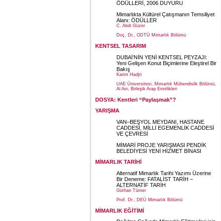
ÖDÜLLERİ, 2006 DUYURU
Mimarlıkta Kültürel Çatışmanın Temsiliyet
Alanı: ÖDÜLLER
C. Abdi Güzer
Doç. Dr., ODTÜ Mimarlık Bölümü
KENTSEL TASARIM
DUBAİ’NİN YENİ KENTSEL PEYZAJI:
Yeni Gelişen Konut Biçimlerine Eleştirel Bir
Bakış
Karim Hadjri
UAE Üniversitesi, Mimarlık Mühendislik Bölümü,
Al Ain, Birleşik Arap Emirlikleri
DOSYA: Kentleri “Paylaşmak”?
YARIŞMA
VAN–BEŞYOL MEYDANI, HASTANE
CADDESİ, MİLLİ EGEMENLİK CADDESİ
VE ÇEVRESİ
MİMARİ PROJE YARIŞMASI PENDİK
BELEDİYESİ YENİ HİZMET BİNASI
MİMARLIK TARİHİ
Alternatif Mimarlık Tarihi Yazımı Üzerine
Bir Deneme: FATALİST TARİH –
ALTERNATİF TARİH
Gürhan Tümer
Prof. Dr., DEÜ Mimarlık Bölümü
MİMARLIK EĞİTİMİ