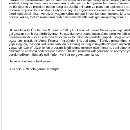
kentsel dönüşümü konusunda mimarlara gösteriyor. Bu tartışmalar her zaman “mimar
bu dönüşüme ve projelere neden karşı durulduğu, mimarın ve plancının toplumsal soru
önerilen projelerin kentsel doku / altyapı / ulaşım çerçevesinde ekonomisi ile birilkte reel
üzerinden ele alınması ve sözün yaşam kalitesine getirilmesi, konunun topluma iyi anla
önemli. Yoksa, toplum mimarların neden hep muhalefette kaldığını anlayamayacaktır.
*
Ulusal Mimarlık Ödüllleri’nin X. dönemi / 20. yılını kutlamak üzere Nisan ayını hep birlikt
çalışmaları son hızla sürdürüyoruz. Bu sayıda duyurusunu bulacağınız sergi ve ödül 
özel döneminde, geçen yıllardan farklı olarak bir takım değişiklikler yapıldı. Sergi ve öd
eşzamanlı olarak bir “Anma Programı”nı gündemimize alıyoruz. “Türkiye mimarlığına, o
yapı stoğuna, mimarlık kültürüne katkıda bulunmuş ve bugün hayatta olmayan mimar(la
yaşatmak üzere” düzenlenen program ile gündeme gelecek olan mimarın, yeni döneme 
etkinliklerle anılması hedefleniyor. Başarı Ödülleri altındaki kategorilerde de revizyon ya
gerekmedikçe müdahale edilmeden, yeni bir çerçeve tanımlandı.
Hepinizin katılımını bekliyoruz...
Bu icerik 6278 defa görüntülenmiştir.