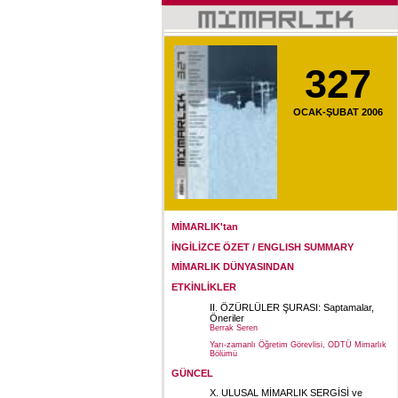
327
OCAK-ŞUBAT 2006
MİMARLIK'tan
İNGİLİZCE ÖZET / ENGLISH SUMMARY
MİMARLIK DÜNYASINDAN
ETKİNLİKLER
II. ÖZÜRLÜLER ŞURASI: Saptamalar,
Öneriler
Berrak Seren
Yarı-zamanlı Öğretim Görevlisi, ODTÜ Mimarlık
Bölümü
GÜNCEL
X. ULUSAL MİMARLIK SERGİSİ ve