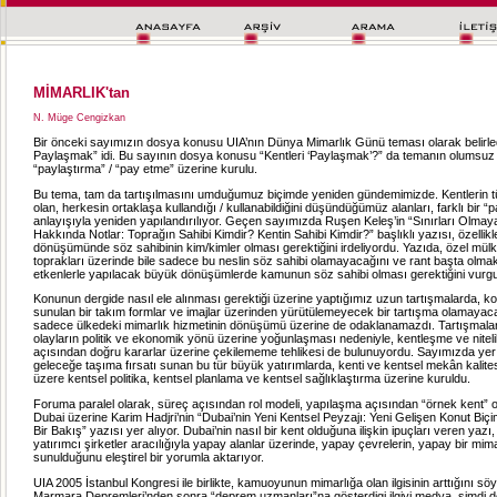
MİMARLIK'tan
N. Müge Cengizkan
Bir önceki sayımızın dosya konusu UIA’nın Dünya Mimarlık Günü teması olarak belirledi
Paylaşmak” idi. Bu sayının dosya konusu “Kentleri ‘Paylaşmak’?” da temanın olumsuz 
“paylaştırma” / “pay etme” üzerine kurulu.
Bu tema, tam da tartışılmasını umduğumuz biçimde yeniden gündemimizde. Kentlerin tüm
olan, herkesin ortaklaşa kullandığı / kullanabildiğini düşündüğümüz alanları, farklı bir “
anlayışıyla yeniden yapılandırılıyor. Geçen sayımızda Ruşen Keleş’in “Sınırları Olma
Hakkında Notlar: Toprağın Sahibi Kimdir? Kentin Sahibi Kimdir?” başlıklı yazısı, özellikl
dönüşümünde söz sahibinin kim/kimler olması gerektiğini irdeliyordu. Yazıda, özel mülk
toprakları üzerinde bile sadece bu neslin söz sahibi olamayacağını ve rant başta olma
etkenlerle yapılacak büyük dönüşümlerde kamunun söz sahibi olması gerektiğini vurg
Konunun dergide nasıl ele alınması gerektiği üzerine yaptığımız uzun tartışmalarda,
sunulan bir takım formlar ve imajlar üzerinden yürütülemeyecek bir tartışma olamayaca
sadece ülkedeki mimarlık hizmetinin dönüşümü üzerine de odaklanamazdı. Tartışmala
olayların politik ve ekonomik yönü üzerine yoğunlaşması nedeniyle, kentleşme ve niteli
açısından doğru kararlar üzerine çekilememe tehlikesi de bulunuyordu. Sayımızda yer 
geleceğe taşıma fırsatı sunan bu tür büyük yatırımlarda, kenti ve kentsel mekân kalites
üzere kentsel politika, kentsel planlama ve kentsel sağlıklaştırma üzerine kuruldu.
Foruma paralel olarak, süreç açısından rol modeli, yapılaşma açısından “örnek kent” 
Dubai üzerine Karim Hadjri’nin “Dubai’nin Yeni Kentsel Peyzajı: Yeni Gelişen Konut Biçim
Bir Bakış” yazısı yer alıyor. Dubai’nin nasıl bir kent olduğuna ilişkin ipuçları veren yazı,
yatırımcı şirketler aracılığıyla yapay alanlar üzerinde, yapay çevrelerin, yapay bir mimar
sunulduğunu eleştirel bir yorumla aktarıyor.
UIA 2005 İstanbul Kongresi ile birlikte, kamuoyunun mimarlığa olan ilgisinin arttığını sö
Marmara Depremleri’nden sonra “deprem uzmanları”na gösterdigi ilgiyi medya, şimdi d