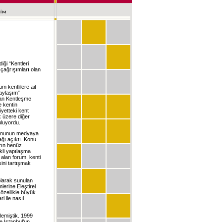
ği “Kentleri
çağrışımları olan
 kentlilere ait
paylaşım”
yan Kentleşme
e kentin
iyetteki kent
k üzere diğer
uluyordu.
 konunun medyaya
ğı açıktı. Konu
rın henüz
kli yapılaşma
alan forum, kenti
ini tartışmak
olarak sunulan
lerine Eleştirel
 özellikle büyük
i ile nasıl
ylemiştik. 1999
e İstanbul’un