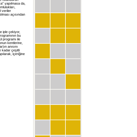
ca” yapılmasa da,
mlulukları,
 veriler
tılması açısından
e iple çekiyor,
programının bu
ül programı ile
nun kentlerine,
r)ın anısını
kadar çeşitli
pılarak, içeriğine