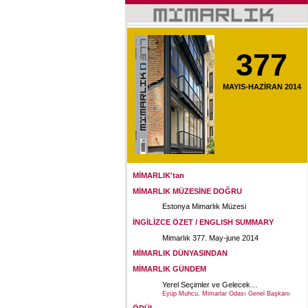
377
MAYIS-HAZİRAN 2014
MİMARLIK'tan
MİMARLIK MÜZESİNE DOĞRU
Estonya Mimarlık Müzesi
İNGİLİZCE ÖZET / ENGLISH SUMMARY
Mimarlık 377. May-june 2014
MİMARLIK DÜNYASINDAN
MİMARLIK GÜNDEM
Yerel Seçimler ve Gelecek…
Eyüp Muhcu, Mimarlar Odası Genel Başkanı