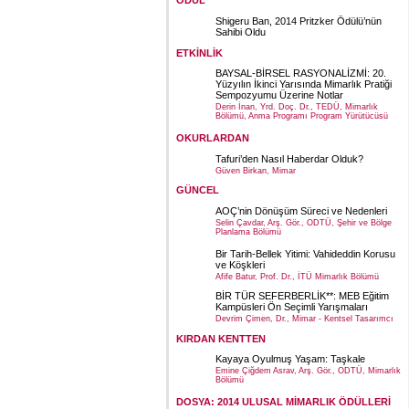
ÖDÜL
Shigeru Ban, 2014 Pritzker Ödülü’nün
Sahibi Oldu
ETKİNLİK
BAYSAL-BİRSEL RASYONALİZMİ: 20.
Yüzyılın İkinci Yarısında Mimarlık Pratiği
Sempozyumu Üzerine Notlar
Derin İnan, Yrd. Doç. Dr., TEDÜ, Mimarlık
Bölümü, Anma Programı Program Yürütücüsü
OKURLARDAN
Tafuri’den Nasıl Haberdar Olduk?
Güven Birkan, Mimar
GÜNCEL
AOÇ’nin Dönüşüm Süreci ve Nedenleri
Selin Çavdar, Arş. Gör., ODTÜ, Şehir ve Bölge
Planlama Bölümü
Bir Tarih-Bellek Yitimi: Vahideddin Korusu
ve Köşkleri
Afife Batur, Prof. Dr., İTÜ Mimarlık Bölümü
BİR TÜR SEFERBERLİK**: MEB Eğitim
Kampüsleri Ön Seçimli Yarışmaları
Devrim Çimen, Dr., Mimar - Kentsel Tasarımcı
KIRDAN KENTTEN
Kayaya Oyulmuş Yaşam: Taşkale
Emine Çiğdem Asrav, Arş. Gör., ODTÜ, Mimarlık
Bölümü
DOSYA: 2014 ULUSAL MİMARLIK ÖDÜLLERİ