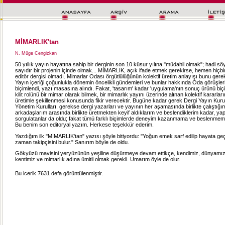
MİMARLIK'tan
N. Müge Cengizkan
50 yıllık yayın hayatına sahip bir derginin son 10 küsur yılına "müdahil olmak"; hadi söy
sayıdır bir projenin içinde olmak... MİMARLIK, açık ifade etmek gerekirse, hemen hiçb
editör dergisi olmadı. Mimarlar Odası örgütlülüğünün kolektif üretim anlayışı bunu gere
Yayın içeriği çoğunlukla dönemin öncelikli gündemleri ve bunlar hakkında Oda görüşle
biçimlendi, yazı masasına alındı. Fakat, 'tasarım' kadar 'uygulama'nın sonuç ürünü bi
kilit rolünü bir mimar olarak bilmek, bir mimarlık yayını üzerinde alınan kolektif kararları
üretimle şekillenmesi konusunda fikir verecektir. Bugüne kadar gerek Dergi Yayın Kuru
Yönetim Kurulları, gerekse dergi yazarları ve yayının her aşamasında birlikte çalıştığı
arkadaşlarım arasında birlikte üretmekten keyif aldıklarım ve beslendiklerim kadar, yapt
sorgulatanlar da oldu; fakat tümü farklı biçimlerde deneyim kazanmama ve beslenmem
Bu benim son editoryal yazım. Herkese teşekkür ederim.
Yazdığım ilk "MİMARLIK'tan" yazısı şöyle bitiyordu: "Yoğun emek sarf edilip hayata geçi
zaman takipçisini bulur." Sanırım böyle de oldu.
Gökyüzü mavisini yeryüzünün yeşiline düşürmeye devam ettikçe, kendimiz, dünyamız
kentimiz ve mimarlık adına ümitli olmak gerekli. Umarım öyle de olur.
Bu icerik 7631 defa görüntülenmiştir.