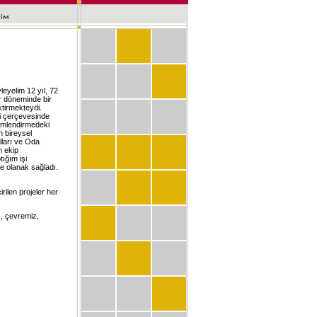
leyelim 12 yıl, 72
ir döneminde bir
ktirmekteydi.
ri çerçevesinde
çimlendirmedeki
n bireysel
lları ve Oda
m ekip
ığım işi
e olanak sağladı.
rilen projeler her
, çevremiz,