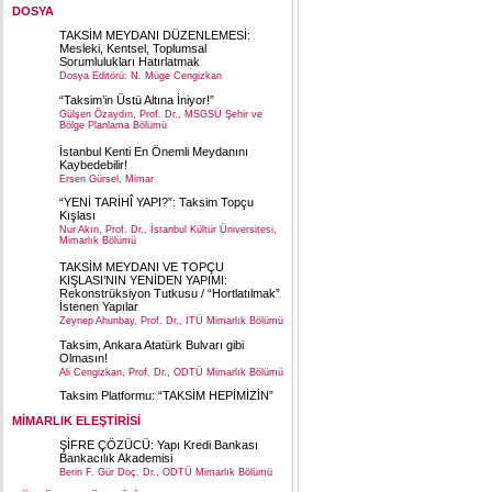
DOSYA
TAKSİM MEYDANI DÜZENLEMESİ:
Mesleki, Kentsel, Toplumsal
Sorumlulukları Hatırlatmak
Dosya Editörü: N. Müge Cengizkan
“Taksim’in Üstü Altına İniyor!”
Gülşen Özaydın, Prof. Dr., MSGSÜ Şehir ve
Bölge Planlama Bölümü
İstanbul Kenti En Önemli Meydanını
Kaybedebilir!
Ersen Gürsel, Mimar
“YENİ TARİHÎ YAPI?”: Taksim Topçu
Kışlası
Nur Akın, Prof. Dr., İstanbul Kültür Üniversitesi,
Mimarlık Bölümü
TAKSİM MEYDANI VE TOPÇU
KIŞLASI’NIN YENİDEN YAPIMI:
Rekonstrüksiyon Tutkusu / “Hortlatılmak”
İstenen Yapılar
Zeynep Ahunbay, Prof. Dr., İTÜ Mimarlık Bölümü
Taksim, Ankara Atatürk Bulvarı gibi
Olmasın!
Ali Cengizkan, Prof. Dr., ODTÜ Mimarlık Bölümü
Taksim Platformu: “TAKSİM HEPİMİZİN”
MİMARLIK ELEŞTİRİSİ
ŞİFRE ÇÖZÜCÜ: Yapı Kredi Bankası
Bankacılık Akademisi
Berin F. Gür Doç. Dr., ODTÜ Mimarlık Bölümü