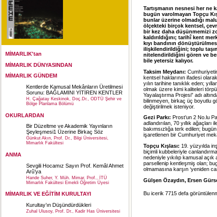
Tartışmanın nesnesi her ne k
bugün varolmayan Topçu Kışl
bunlar üzerine olmadığı malum
ölçekteki birçok kentsel, çevr
bir kez daha düşünmemizi zo
kaldırıldığını; tarihî kent m
kıyı bandının dönüştürülmesin
ilişkilendirildiğini; toplu ta
MİMARLIK'tan
nitelendirildiğini gören ve b
bile yetersiz kalıyor.
MİMARLIK DÜNYASINDAN
Taksim Meydanı:
Cumhuriyetin
MİMARLIK GÜNDEM
kentsel haklarının ifadesi ola
yılın tarihine tanıklık eden; yıl
Kentlerde Kamusal Mekânların Üretilmesi
olmak üzere kimi kaliteleri tö
Sorunu: BAĞLAMINI YİTİREN KENTLER
Yayalaştırma Projesi” adı altı
H. Çağatay Keskinok, Doç.Dr., ODTÜ Şehir ve
bilinmeyen, birkaç üç boyutlu gö
Bölge Planlama Bölümü
değiştirilmek isteniyor.
OKURLARDAN
Gezi Parkı:
Prost’un 2 No.lu Par
adlandırılan, 70 yıllık ağaçları i
Bir Düzeltme ve Akademik Yayınların
bakımsızlığa terk edilen; bugün a
Şeyleşmesi1 Üzerine Birkaç Söz
işaretlenen bir Cumhuriyet mek
Günkut Akın, Prof. Dr., Bilgi Üniversitesi,
Mimarlık Fakültesi
Topçu Kışlası:
19. yüzyılda in
biçimli kubbeleriyle canlandırma
ANMA
nedeniyle yıkılıp kamusal açık 
parsellenip kentleşmiş olan; bug
Sevgili Hocamız Sayın Prof. Kemâl Ahmet
olmamasına karşın ‘yeniden ca
Arû’ya
Hande Suher, Y. Müh. Mimar, Prof., İTÜ
Gülşen Özaydın, Ersen Gürs
Mimarlık Fakültesi Emekli Öğretim Üyesi
Bu icerik 7715 defa görüntülenmi
MİMARLIK VE EĞİTİM KURULTAYI
Kurultay’ın Düşündürdükleri
Zuhal Ulusoy, Prof. Dr., Kadir Has Üniversitesi