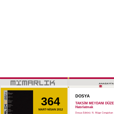
DOSYA
364
TAKSİM MEYDANI DÜZENL
Hatırlatmak
MART-NİSAN 2012
Dosya Editörü: N. Müge Cengizkan