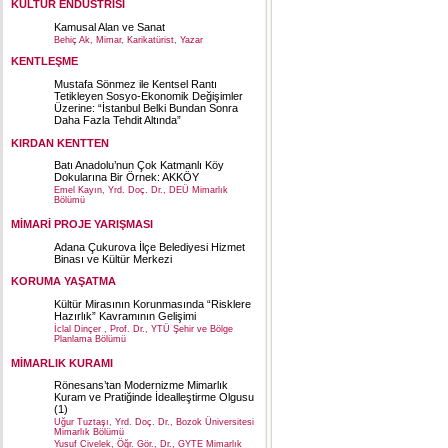
KÜLTÜR ENDÜSTRİSİ
Kamusal Alan ve Sanat
Behiç Ak, Mimar, Karikatürist, Yazar
KENTLEŞME
Mustafa Sönmez ile Kentsel Rantı
Tetikleyen Sosyo-Ekonomik Değişimler
Üzerine: “İstanbul Belki Bundan Sonra
Daha Fazla Tehdit Altında”
KIRDAN KENTTEN
Batı Anadolu’nun Çok Katmanlı Köy
Dokularına Bir Örnek: AKKÖY
Emel Kayın, Yrd. Doç. Dr., DEÜ Mimarlık
Bölümü
MİMARİ PROJE YARIŞMASI
Adana Çukurova İlçe Belediyesi Hizmet
Binası ve Kültür Merkezi
KORUMA YAŞATMA
Kültür Mirasının Korunmasında “Risklere
Hazırlık” Kavramının Gelişimi
İclal Dinçer , Prof. Dr., YTÜ Şehir ve Bölge
Planlama Bölümü
MİMARLIK KURAMI
Rönesans’tan Modernizme Mimarlık
Kuram ve Pratiğinde İdealleştirme Olgusu
(1)
Uğur Tuztaşı, Yrd. Doç. Dr., Bozok Üniversitesi
Mimarlık Bölümü
Yusuf Civelek, Öğr. Gör., Dr., GYTE Mimarlık