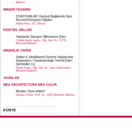
Bölümü
MİMARİ TASARIM
STADYUMLAR: Kentsel Bağlamda Spor
Eksenli Dönüşüm Öğeleri
Adnan Aksu, Dr., Mimar
KENTSEL BELLEK
Yapılarda Savaşın Silinmeyen İzleri
Cahide Aydın İpekçi, Öğr. Gör. Dr., GYTE
Mimarlık Bölümü
MİMARLIK TARİHİ
Sultan II. Abdülhamit Dönemi Yapılarında
İmparatoru / İmparatorluğu Temsil Eden
Semboller (1)
Önder Aydın, Öğr. Gör. Dr., Gazi Üniversitesi,
Mimarlık Bölümü
YAYINLAR
MEA ARCHITECTURA MEA CULPA
Binaları Yiyen Adam*
Gürhan Tümer, Prof. Dr., DEÜ Mimarlık Bölümü
KÜNYE