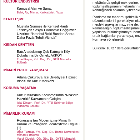
KÜLTÜR ENDÜSTRİSİ
mekânlarda geliştirmek yerine, k
toplumsallaşmanın mekânlarının g
Kamusal Alan ve Sanat
kendiliğinden anlamını yitirecekl
Behiç Ak, Mimar, Karikatürist, Yazar
Planlama ve tasarım, şehircilik
KENTLEŞME
düzenlemelerini gerektiriyor ols
mesleki arayışlarımız, yine de
Mustafa Sönmez ile Kentsel Rantı
kamusallığın, toplumsallaşman
Tetikleyen Sosyo-Ekonomik Değişimler
yapılarını bütünleştirmeye; h
Üzerine: “İstanbul Belki Bundan Sonra
ortak bağlamlar yaratmaya; ort
Daha Fazla Tehdit Altında”
kurmaya yönelmelidir.
KIRDAN KENTTEN
Bu icerik 10727 defa görüntülen
Batı Anadolu’nun Çok Katmanlı Köy
Dokularına Bir Örnek: AKKÖY
Emel Kayın, Yrd. Doç. Dr., DEÜ Mimarlık
Bölümü
MİMARİ PROJE YARIŞMASI
Adana Çukurova İlçe Belediyesi Hizmet
Binası ve Kültür Merkezi
KORUMA YAŞATMA
Kültür Mirasının Korunmasında “Risklere
Hazırlık” Kavramının Gelişimi
İclal Dinçer , Prof. Dr., YTÜ Şehir ve Bölge
Planlama Bölümü
MİMARLIK KURAMI
Rönesans’tan Modernizme Mimarlık
Kuram ve Pratiğinde İdealleştirme Olgusu
(1)
Uğur Tuztaşı, Yrd. Doç. Dr., Bozok Üniversitesi
Mimarlık Bölümü
Yusuf Civelek, Öğr. Gör., Dr., GYTE Mimarlık