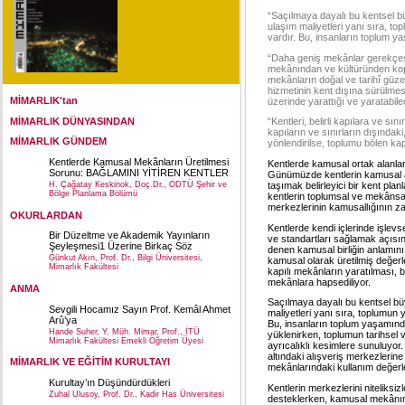
“Saçılmaya dayalı bu kentsel b
ulaşım maliyetleri yanı sıra, t
vardır. Bu, insanların toplum y
“Daha geniş mekânlar gerekçesi
mekânından ve kültüründen kopar
mekânların doğal ve tarihî güzell
hizmetinin kent dışına sürülmes
MİMARLIK'tan
üzerinde yarattığı ve yaratabilec
MİMARLIK DÜNYASINDAN
“Kentleri, belirli kapılara ve s
kapıların ve sınırların dışındak
MİMARLIK GÜNDEM
yönlendirilse, toplumu bölen kapı
Kentlerde Kamusal Mekânların Üretilmesi
Kentlerde kamusal ortak alanlar
Sorunu: BAĞLAMINI YİTİREN KENTLER
Günümüzde kentlerin kamusal al
taşımak belirleyici bir kent pla
H. Çağatay Keskinok, Doç.Dr., ODTÜ Şehir ve
Bölge Planlama Bölümü
kentlerin toplumsal ve mekânsal
merkezlerinin kamusallığının za
OKURLARDAN
Kentlerde kendi içlerinde işlevse
Bir Düzeltme ve Akademik Yayınların
ve standartları sağlamak açısınd
Şeyleşmesi1 Üzerine Birkaç Söz
denen kamusal birliğin anlamını 
Günkut Akın, Prof. Dr., Bilgi Üniversitesi,
kamusal olarak üretilmiş değerler
Mimarlık Fakültesi
kapılı mekânların yaratılması, b
mekânlara hapsediliyor.
ANMA
Saçılmaya dayalı bu kentsel bü
Sevgili Hocamız Sayın Prof. Kemâl Ahmet
maliyetleri yanı sıra, toplumun
Arû’ya
Bu, insanların toplum yaşamında
Hande Suher, Y. Müh. Mimar, Prof., İTÜ
yüklenirken, toplumun tarihsel 
Mimarlık Fakültesi Emekli Öğretim Üyesi
ayrıcalıklı kesimlere sunuluyor.
altındaki alışveriş merkezlerine
MİMARLIK VE EĞİTİM KURULTAYI
mekânlarındaki kullanım değerleri
Kurultay’ın Düşündürdükleri
Kentlerin merkezlerini niteliks
Zuhal Ulusoy, Prof. Dr., Kadir Has Üniversitesi
desteklerken, kamusal mekânın