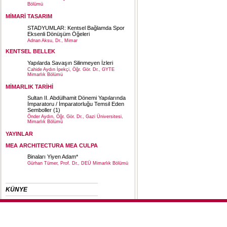
Bölümü
MİMARİ TASARIM
STADYUMLAR: Kentsel Bağlamda Spor
Eksenli Dönüşüm Öğeleri
Adnan Aksu, Dr., Mimar
KENTSEL BELLEK
Yapılarda Savaşın Silinmeyen İzleri
Cahide Aydın İpekçi, Öğr. Gör. Dr., GYTE
Mimarlık Bölümü
MİMARLIK TARİHİ
Sultan II. Abdülhamit Dönemi Yapılarında
İmparatoru / İmparatorluğu Temsil Eden
Semboller (1)
Önder Aydın, Öğr. Gör. Dr., Gazi Üniversitesi,
Mimarlık Bölümü
YAYINLAR
MEA ARCHITECTURA MEA CULPA
Binaları Yiyen Adam*
Gürhan Tümer, Prof. Dr., DEÜ Mimarlık Bölümü
KÜNYE