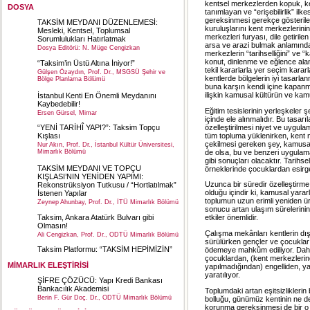
kentsel merkezlerden kopuk, ke
DOSYA
tanımlayan ve “erişebilirlik” 
gereksinmesi gerekçe gösteriler
TAKSİM MEYDANI DÜZENLEMESİ:
kuruluşlarını kent merkezlerinin
Mesleki, Kentsel, Toplumsal
merkezleri furyası, dile getiril
Sorumlulukları Hatırlatmak
arsa ve arazi bulmak anlamında 
Dosya Editörü: N. Müge Cengizkan
merkezlerin “tarihselliğini” ve “
konut, dinlenme ve eğlence alanla
“Taksim’in Üstü Altına İniyor!”
tekil kararlarla yer seçim karar
Gülşen Özaydın, Prof. Dr., MSGSÜ Şehir ve
kentlerde bölgelerin iyi tasarl
Bölge Planlama Bölümü
buna karşın kendi içine kapanmı
ilişkin kamusal kültürün ve k
İstanbul Kenti En Önemli Meydanını
Kaybedebilir!
Eğitim tesislerinin yerleşkeler
Ersen Gürsel, Mimar
içinde ele alınmalıdır. Bu tasarıl
özelleştirilmesi niyet ve uygula
“YENİ TARİHÎ YAPI?”: Taksim Topçu
tüm topluma yüklenirken, kent me
Kışlası
çekilmesi gereken şey, kamusal
Nur Akın, Prof. Dr., İstanbul Kültür Üniversitesi,
de olsa, bu ve benzeri uygulam
Mimarlık Bölümü
gibi sonuçları olacaktır. Tarihse
TAKSİM MEYDANI VE TOPÇU
örneklerinde çocuklardan esirge
KIŞLASI’NIN YENİDEN YAPIMI:
Uzunca bir süredir özelleştirme
Rekonstrüksiyon Tutkusu / “Hortlatılmak”
olduğu içindir ki, kamusal yarar
İstenen Yapılar
toplumun uzun erimli yeniden üret
Zeynep Ahunbay, Prof. Dr., İTÜ Mimarlık Bölümü
sonucu artan ulaşım sürelerinin
Taksim, Ankara Atatürk Bulvarı gibi
etkiler önemlidir.
Olmasın!
Çalışma mekânları kentlerin dış
Ali Cengizkan, Prof. Dr., ODTÜ Mimarlık Bölümü
sürülürken gençler ve çocuklar k
Taksim Platformu: “TAKSİM HEPİMİZİN”
ödemeye mahkûm ediliyor. Daha 
çocuklardan, (kent merkezlerin
MİMARLIK ELEŞTİRİSİ
yapılmadığından) engelliden, y
yaratılıyor.
ŞİFRE ÇÖZÜCÜ: Yapı Kredi Bankası
Bankacılık Akademisi
Toplumdaki artan eşitsizliklerin
Berin F. Gür Doç. Dr., ODTÜ Mimarlık Bölümü
bolluğu, günümüz kentinin ne de
korunma gereksinmesi de bir o k