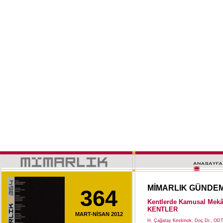
MİMARLIK GÜNDE
364
Kentlerde Kamusal Mekâ
KENTLER
MART-NİSAN 2012
H. Çağatay Keskinok, Doç.Dr., ODT