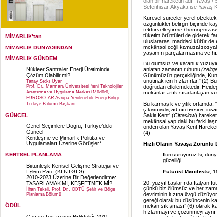
olan bir hareketin adı “Yavaş / 
Seferihisar. Akyaka ise Yavaş 
Küresel süreçler yerel ölçekteki 
özgünlükler belirgin biçimde kay
tektürselleştirme / homojenizasy
tüketim örüntüleri de giderek f
MİMARLIK'tan
uluslararası maddeci kültür de
mekânsal değil kamusal sosyal 
MİMARLIK DÜNYASINDAN
yaşamın parçalanmasına ve hız
MİMARLIK GÜNDEM
Bu olumsuz ve karanlık yüzüyle
Nükleer Santraller Enerji Üretiminde
anlatan zamanın ruhunu
(zeitge
Çözüm Olabilir mi?
Günümüzün gerçekliğinde, Kunde
unutmak için hızlanırlar.” (2) Bu
Tanay Sıdkı Uyar
Prof. Dr., Marmara Üniversitesi Yeni Teknolojiler
doğrudan etkilemektedir. Heideg
Araştırma ve Uygulama Merkezi Müdürü,
mekânlar artık sıradanlaşan ve “y
EUROSOLAR Avrupa Yenilenebilir Enerji Birliği
Bu karmaşık ve yitik ortamda, “y
Türkiye Bölümü Başkanı
çıkarmada, adının tersine, insan
GÜNCEL
Sakin Kent” (
Cittaslow
) hareket
mekânsal yapıdaki bu farklılaşm
Genel Seçimlere Doğru, Türkiye’deki
önderi olan Yavaş Kent Hareketi
Güncel
(4)
Kentleşme ve Mimarlık Politika ve
Uygulamaları Üzerine Görüşler*
Hızlı Olanın Yavaşa Zorunlu 
KENTSEL PLANLAMA
İleri sürüyoruz ki, düny
güzelliği.
Bütünleşik Kentsel Gelişme Stratejisi ve
Eylem Planı (KENTGES)
Fütürist Manifesto
, 1
2010-2023 Üzerine Bir Değerlendirme:
20. yüzyıl başlarında İtalyan f
TASARLAMAK MI, KEŞFETMEK Mİ?
çünkü biz ölümsüz ve her zama
İlhan Tekeli, Prof. Dr., ODTÜ Şehir ve Bölge
devriminin hızına övgü düzüyor
Planlama Bölümü
gereği olarak bu düşüncenin kar
ÖDÜL
mekân sıkışması” (6) olarak kara
hızlanmayı ve çözünmeyi aynı p
Güç ve Tevazunun Birlikteliği: 2011