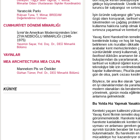
dört küçük kentin belediyesiyl
Derleyen: Tuğçe Selin Tağmat, Y. Mimar,
Mimarlar Odası Uluslararası İlişkiler Koordinatörü
gittikçe büyümektedir. Üstelik bi
turuncu bir salyangoz ve sırtın
Yaratıcılık Parkı
İşin özünde salyangoz gibi “ya
Rüksan Tuna, Y. Mimar, BREEAM
Değerlendirme Uzmanı
özgü olanı koruyarak, tarihsel 
tüketmeden ve çağdaş problemle
CUMHURİYET DÖNEMİ MİMARLIĞI
kullanma hakkına sahip olmak k
sırtınıza yaşamsal ve kentsel yü
İzmir’de Amerikan Modernizminden İzler:
ZİYA NEBİOĞLU MİMARLIĞI (1948-
Yavaş Kent Hareketi’nin temelin
1975)
kentlerinde kolay ve hoş bir hay
belirlenen sıkı kuralları dikka
Yasemin Sayar, Yrd. Doç. Dr., DEÜ Mimarlık
Bölümü
arabalar kent merkezlerinden çı
sürdürülebilir enerji kullanmalı
YAYINLAR
fastfood
dükkânı aramanın bir an
buluşlarından da yararlanarak,
MEA ARCHITECTURA MEA CULPA
tarihsel ve kültürel öğeleri ko
teknolojiye bile izin verilmekte
Manneken Pis ve Ötekiler
kapılar kullanılması, Pisa'da p
Gürhan Tümer, Prof. Dr., DEÜ Mimarlık Bölümü
gün de olsa, park cezası kesilme
Böylece, bir ana ilke olarak “ge
en iyi olanaklarından da yararlan
KÜNYE
modern olanakları da beraberin
yönetmek, günün moda eğilimle
anlamına gelmektedir.
Bu Yolda Hız Yapmak Yasaktı
Kentteki yaşam kalitesini yükse
Yavaş Kent fikrinin temelini olu
görünmemektedir. Harekete katıl
harekete katılabilecek kentleri 
uyması ve anlaması gereken gene
ayrıntılı tüzükle beraber bir kur
bulunmaktadır. Bu hareketin en
mücadeleye hız kazandırıyor olm