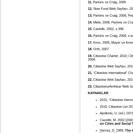
11.
Parkins ve Craig, 2006.
12.
Slow Food Web Sayfası, 20
13.
Parkins ve Craig, 2006; Petr
14.
Miele, 2008; Parkins ve Cra
15.
Castells, 2002, s.396.
16.
Parkins ve Craig, 2006, s.i
17.
Knox, 2005; Mayer ve Knox,
18.
Orth, 2007.
19.
Cittaslow Charter, 2010; Ci
2006.
20.
Cittaslow Web Sayfası, 201
21.
“Cittaslow International” Cha
22.
Cittaslow Web Sayfası, 201
23.
Cittaslowseferihisar Web Sa
KAYNAKLAR
2010, “Cittaslow Intern
2010,
Cittaslow List 2
Apollonio, U. (ed.) 197
Castells, M. 2002 [2000
on Cities and Social
Harvey, D. 1989,
The 