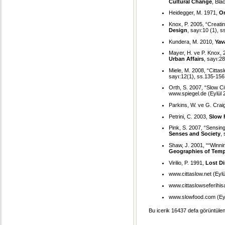
Cultural Change
, Bla
Heidegger, M. 1971,
On
Knox, P. 2005, “Creatin
Design
, sayı:10 (1), s
Kundera, M. 2010,
Yav
Mayer, H. ve P. Knox, 2
Urban Affairs
, sayı:2
Miele, M. 2008, “Cittas
sayı:12(1), ss.135-156
Orth, S. 2007, “Slow Ci
www.spiegel.de (Eylül 
Parkins, W. ve G. Crai
Petrini, C. 2003,
Slow 
Pink, S. 2007, “Sensing
Senses and Society
,
Shaw, J. 2001, ““Winni
Geographies of Temp
Virilio, P. 1991,
Lost D
www.cittaslow.net (Eylü
www.cittaslowseferihisa
www.slowfood.com (Eyl
Bu icerik 16437 defa görüntülen