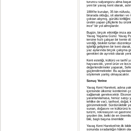
turuncu salyangozu alma başarıs
yeni bir yavaş kent olarak, aslı
1884’te kurulan, 35 bin nüfuslu
birarada olduğu, sit alanları ve
çoktan alışmış, gürültü kirliliğin
üretim yapan çiftçilerle bu ürü
ince” bir yol almışlardır.
Bugün, birçok etkinliğe imza ata
Yavaş Yaşama Günü: Yavaş Pazar
tersine hızlı çalışan bir kente 
verdiği, bisiklet turları düzenley
işbirliği geliştiren bir kent ola
yaz aylarında birçok çalışma gru
gerekleri de ayrıntılı olarak yeri
Kent estetiği, kültürü ve tarihî
hayvancılık, yerel ürün ve lezzet
değerlendirmeler yaparak, Sefe
güçlendirmekteler. Bu açılardan,
söylemek yanlış olmayacaktır.
Sonuç Yerine
Yavaş Kent Hareketi, adına yakı
içerisinde ülkemiz kentlerinin
sağlamak gerekecektir. Ekonom
yararlanılamasa, henüz satışı 
tehlike de var), tarihsel, doğal
görünmektedir. Sürdürülebilir ye
sunan, doğasını ve kültürünü k
turizm, rekreasyon ve gastronomi
şeyden öte, belki de en önemlis
bile, başlı başına önemlidir.
Yavaş Kent Hareketi’nin ilk bild
sonunda sıradanlığın hâkim olaca