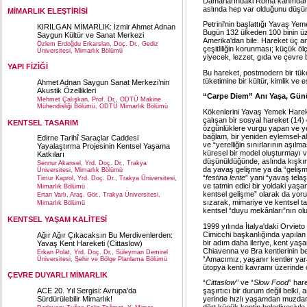
Damarlarındaki Roma kanından d
aslında hep var olduğunu düşü
MİMARLIK ELEŞTİRİSİ
Petrini'nin başlattığı Yavaş Ye
KIRILGAN MİMARLIK: İzmir Ahmet Adnan
Bugün 132 ülkeden 100 binin üz
Saygun Kültür ve Sanat Merkezi
Amerika'dan bile. Hareket üç a
Özlem Erdoğdu Erkarslan, Doç. Dr., Gediz
çeşitliliğin korunması; küçük ölçe
Üniversitesi, Mimarlık Bölümü
yiyecek, lezzet, gıda ve çevre bi
YAPI FİZİĞİ
Bu hareket, postmodern bir tüke
tüketimine bir kültür, kimlik ve 
Ahmet Adnan Saygun Sanat Merkezi’nin
Akustik Özellikleri
“Carpe Diem” Anı Yaşa, Günü
Mehmet Çalışkan, Prof. Dr., ODTÜ Makine
Mühendisliği Bölümü, ODTÜ Mimarlık Bölümü
Kökenlerini Yavaş Yemek Harek
çalışan bir sosyal hareket (14)
KENTSEL TASARIM
özgünlüklere vurgu yapan ve yer
bağlam, bir yeniden eylemsel-al
Edirne Tarihî Saraçlar Caddesi
ve “yerelliğin sınırlarının aşıl
Yayalaştırma Projesinin Kentsel Yaşama
küresel bir model oluşturmayı 
Katkıları
düşünüldüğünde, aslında kışkırt
Sennur Akansel, Yrd. Doç. Dr., Trakya
da yavaş gelişme ya da “gelişm
Üniversitesi, Mimarlık Bölümü
“
festina lente
” yani “yavaş tela
Timur Kaprol, Yrd. Doç. Dr., Trakya Üniversitesi,
ve tatmin edici bir yoldaki yaşa
Mimarlık Bölümü
kentsel gelişme” olarak da yoru
Ertan Varlı, Araş. Gör., Trakya Üniversitesi,
sızarak, mimariye ve kentsel ta
Mimarlık Bölümü
kentsel “duyu mekânları”nın ol
KENTSEL YAŞAM KALİTESİ
1999 yılında İtalya'daki Orviet
Cimicchi başkanlığında yapılan 
Ağır Ağır Çıkacaksın Bu Merdivenlerden:
bir adım daha ileriye, kent yaş
Yavaş Kent Hareketi (Cittaslow)
Chiavenna ve Bra kentlerinin bel
Erkan Polat, Yrd. Doç. Dr., Süleyman Demirel
“Amacımız, yaşanır kentler yara
Üniversitesi, Şehir ve Bölge Planlama Bölümü
ütopya kenti kavramı üzerinde ç
ÇEVRE DUYARLI MİMARLIK
“
Cittaslow”
ve “
Slow Food
” hare
ACE 20. Yıl Sergisi: Avrupa’da
şaşırtıcı bir durum değil belki,
Sürdürülebilir Mimarlık!
yerinde hızlı yaşamdan muzdarip