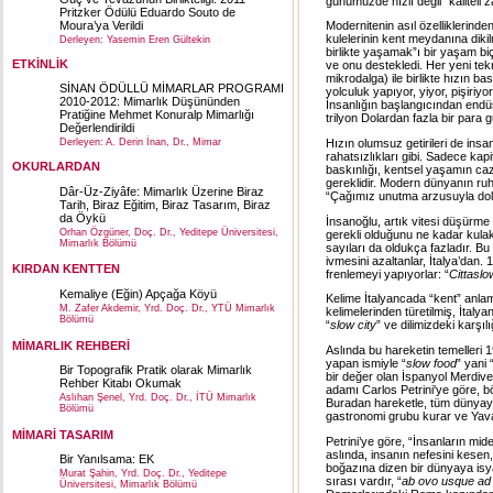
günümüzde hızlı değil “kaliteli
Pritzker Ödülü Eduardo Souto de
Moura’ya Verildi
Modernitenin asıl özelliklerinden
kulelerinin kent meydanına dik
Derleyen: Yasemin Eren Gültekin
birlikte yaşamak”ı bir yaşam bi
ETKİNLİK
ve onu destekledi. Her yeni tekn
mikrodalga) ile birlikte hızın ba
SİNAN ÖDÜLLÜ MİMARLAR PROGRAMI
yolculuk yapıyor, yiyor, pişiriy
2010-2012: Mimarlık Düşününden
İnsanlığın başlangıcından endüs
Pratiğine Mehmet Konuralp Mimarlığı
trilyon Dolardan fazla bir para g
Değerlendirildi
Hızın olumsuz getirileri de insa
Derleyen: A. Derin İnan, Dr., Mimar
rahatsızlıkları gibi. Sadece kap
OKURLARDAN
baskınlığı, kentsel yaşamın ca
gereklidir. Modern dünyanın ruh
Dâr-Üz-Ziyâfe: Mimarlık Üzerine Biraz
“Çağımız unutma arzusuyla dolu 
Tarih, Biraz Eğitim, Biraz Tasarım, Biraz
da Öykü
İnsanoğlu, artık vitesi düşürme
Orhan Özgüner, Doç. Dr., Yeditepe Üniversitesi,
gerekli olduğunu ne kadar kulak
Mimarlık Bölümü
sayıları da oldukça fazladır. 
ivmesini azaltanlar, İtalya’dan.
KIRDAN KENTTEN
frenlemeyi yapıyorlar: “
Cittaslo
Kemaliye (Eğin) Apçağa Köyü
Kelime İtalyancada “kent” anla
M. Zafer Akdemir, Yrd. Doç. Dr., YTÜ Mimarlık
kelimelerinden türetilmiş, İtalya
Bölümü
“
slow city
” ve dilimizdeki karşı
MİMARLIK REHBERİ
Aslında bu hareketin temelleri 1
yapan ismiyle “
slow food
” yani
Bir Topografik Pratik olarak Mimarlık
bir değer olan İspanyol Merdive
Rehber Kitabı Okumak
adamı Carlos Petrini'ye göre, bö
Aslıhan Şenel, Yrd. Doç. Dr., İTÜ Mimarlık
Buradan hareketle, tüm dünya
Bölümü
gastronomi grubu kurar ve Yava
MİMARİ TASARIM
Petrini’ye göre, “İnsanların mid
aslında, insanın nefesini kesen
Bir Yanılsama: EK
boğazına dizen bir dünyaya isya
Murat Şahin, Yrd. Doç. Dr., Yeditepe
sırası vardır, “
ab ovo usque ad
Üniversitesi, Mimarlık Bölümü