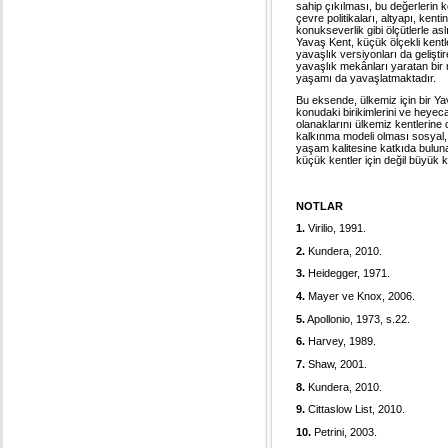
sahip çıkılması, bu değerlerin 
çevre politikaları, altyapı, ken
konukseverlik gibi ölçütlerle asl
Yavaş Kent, küçük ölçekli kentle
yavaşlık versiyonları da gelişti
yavaşlık mekânları yaratan bir m
yaşamı da yavaşlatmaktadır.
Bu eksende, ülkemiz için bir Ya
konudaki birikimlerini ve heye
olanaklarını ülkemiz kentlerine
kalkınma modeli olması sosyal, 
yaşam kalitesine katkıda bulu
küçük kentler için değil büyük ke
NOTLAR
1.
Virilio, 1991.
2.
Kundera, 2010.
3.
Heidegger, 1971.
4.
Mayer ve Knox, 2006.
5.
Apollonio, 1973, s.22.
6.
Harvey, 1989.
7.
Shaw, 2001.
8.
Kundera, 2010.
9.
Cittaslow List, 2010.
10.
Petrini, 2003.