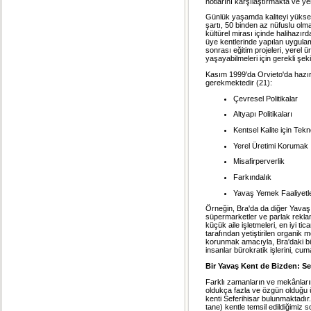
notlarını karşılaştırmakta ve ye
Günlük yaşamda kaliteyi yüksekte
şartı, 50 binden az nüfuslu olmak
kültürel mirası içinde halihazırd
üye kentlerinde yapılan uygul
sonrası eğitim projeleri, yerel ü
yaşayabilmeleri için gerekli şeki
Kasım 1999'da Orvieto'da hazır
gerekmektedir (21):
Çevresel Politikalar
Altyapı Politikaları
Kentsel Kalite için Tekno
Yerel Üretimi Korumak
Misafirperverlik
Farkındalık
Yavaş Yemek Faaliyetle
Örneğin, Bra'da da diğer Yavaş 
süpermarketler ve parlak reklam 
küçük aile işletmeleri, en iyi tic
tarafından yetiştirilen organik
korunmak amacıyla, Bra'daki b
insanlar bürokratik işlerini, cu
Bir Yavaş Kent de Bizden: Se
Farklı zamanların ve mekânların 
oldukça fazla ve özgün olduğu 
kenti Seferihisar bulunmaktadır
tane) kentle temsil edildiğimiz