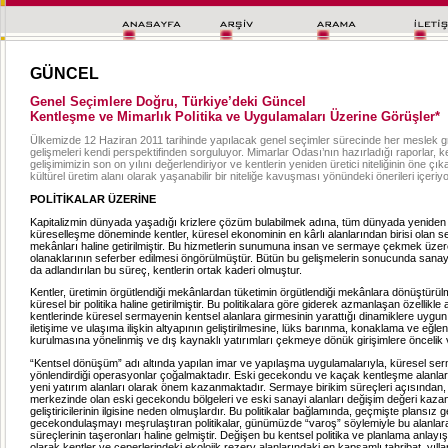
GÜNCEL
Genel Seçimlere Doğru, Türkiye’deki Güncel
Kentleşme ve Mimarlık Politika ve Uygulamaları Üzerine Görüşler*
Ülkemizde 12 Haziran 2011 tarihinde yapılacak genel seçimler sürecinde her meslek g
gelişmeleri kendi perspektifinden sorguluyor. Mimarlar Odası’nın hazırladığı raporlar, k
gelişimimizin son on yılını değerlendiriyor ve kentlerin yeniden üretici niteliğinin öne çık
kültürel üretim alanı olarak yaşanabilir bir niteliğe kavuşması yönündeki önerileri içeriyo
POLİTİKALAR ÜZERİNE
Kapitalizmin dünyada yaşadığı krizlere çözüm bulabilmek adına, tüm dünyada yeniden y
küreselleşme döneminde kentler, küresel ekonominin en kârlı alanlarından birisi olan 
mekânları haline getirilmiştir. Bu hizmetlerin sunumuna insan ve sermaye çekmek üzer
olanaklarının seferber edilmesi öngörülmüştür. Bütün bu gelişmelerin sonucunda sanay
da adlandırılan bu süreç, kentlerin ortak kaderi olmuştur.
Kentler, üretimin örgütlendiği mekânlardan tüketimin örgütlendiği mekânlara dönüştür
küresel bir politika haline getirilmiştir. Bu politikalara göre giderek azmanlaşan özellikle
kentlerinde küresel sermayenin kentsel alanlara girmesinin yarattığı dinamiklere uygun
iletişime ve ulaşıma ilişkin altyapının geliştirilmesine, lüks barınma, konaklama ve eğlen
kurulmasına yönelinmiş ve dış kaynaklı yatırımları çekmeye dönük girişimlere öncelik ve
“Kentsel dönüşüm” adı altında yapılan imar ve yapılaşma uygulamalarıyla, küresel se
yönlendirdiği operasyonlar çoğalmaktadır. Eski gecekondu ve kaçak kentleşme alanla
yeni yatırım alanları olarak önem kazanmaktadır. Sermaye birikim süreçleri açısından, 
merkezinde olan eski gecekondu bölgeleri ve eski sanayi alanları değişim değeri kaza
geliştiricilerinin ilgisine neden olmuşlardır. Bu politikalar bağlamında, geçmişte plansız 
gecekondulaşmayı meşrulaştıran politikalar, günümüzde “varoş” söylemiyle bu alanlar
süreçlerinin taşeronları haline gelmiştir. Değişen bu kentsel politika ve planlama anlayı
olarak kentler ve çeperlerindeki ekolojik rezerv alanlarındaki en kapsamlı tahribat, yıll