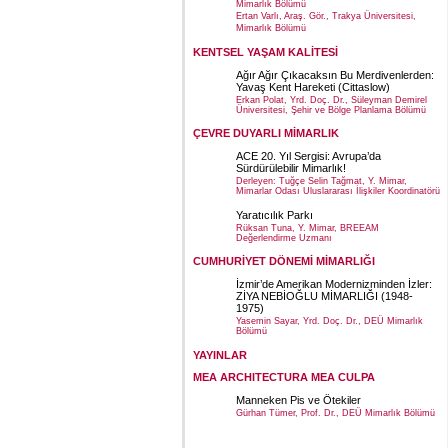
Mimarlık Bölümü
Ertan Varlı, Araş. Gör., Trakya Üniversitesi,
Mimarlık Bölümü
KENTSEL YAŞAM KALİTESİ
Ağır Ağır Çıkacaksın Bu Merdivenlerden:
Yavaş Kent Hareketi (Cittaslow)
Erkan Polat, Yrd. Doç. Dr., Süleyman Demirel
Üniversitesi, Şehir ve Bölge Planlama Bölümü
ÇEVRE DUYARLI MİMARLIK
ACE 20. Yıl Sergisi: Avrupa’da
Sürdürülebilir Mimarlık!
Derleyen: Tuğçe Selin Tağmat, Y. Mimar,
Mimarlar Odası Uluslararası İlişkiler Koordinatörü
Yaratıcılık Parkı
Rüksan Tuna, Y. Mimar, BREEAM
Değerlendirme Uzmanı
CUMHURİYET DÖNEMİ MİMARLIĞI
İzmir’de Amerikan Modernizminden İzler:
ZİYA NEBİOĞLU MİMARLIĞI (1948-
1975)
Yasemin Sayar, Yrd. Doç. Dr., DEÜ Mimarlık
Bölümü
YAYINLAR
MEA ARCHITECTURA MEA CULPA
Manneken Pis ve Ötekiler
Gürhan Tümer, Prof. Dr., DEÜ Mimarlık Bölümü