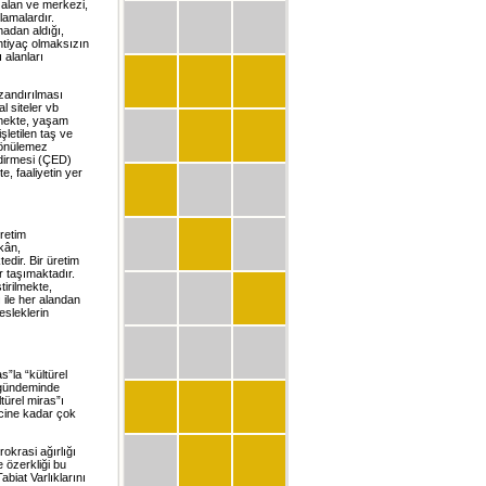
m alan ve merkezi,
lamalardır.
madan aldığı,
ihtiyaç olmaksızın
 alanları
zandırılması
l siteler vb
lmekte, yaşam
letilen taş ve
dönülemez
ndirmesi (ÇED)
e, faaliyetin yer
ğretim
ekân,
tedir. Bir üretim
 taşımaktadır.
irilmekte,
 ile her alandan
esleklerin
s”la “kültürel
M gündeminde
türel miras”ı
ecine kadar çok
rokrasi ağırlığı
 özerkliği bu
biat Varlıklarını