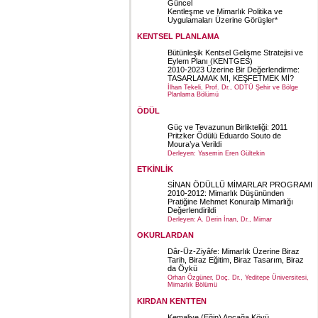
Güncel
Kentleşme ve Mimarlık Politika ve
Uygulamaları Üzerine Görüşler*
KENTSEL PLANLAMA
Bütünleşik Kentsel Gelişme Stratejisi ve
Eylem Planı (KENTGES)
2010-2023 Üzerine Bir Değerlendirme:
TASARLAMAK MI, KEŞFETMEK Mİ?
İlhan Tekeli, Prof. Dr., ODTÜ Şehir ve Bölge
Planlama Bölümü
ÖDÜL
Güç ve Tevazunun Birlikteliği: 2011
Pritzker Ödülü Eduardo Souto de
Moura’ya Verildi
Derleyen: Yasemin Eren Gültekin
ETKİNLİK
SİNAN ÖDÜLLÜ MİMARLAR PROGRAMI
2010-2012: Mimarlık Düşününden
Pratiğine Mehmet Konuralp Mimarlığı
Değerlendirildi
Derleyen: A. Derin İnan, Dr., Mimar
OKURLARDAN
Dâr-Üz-Ziyâfe: Mimarlık Üzerine Biraz
Tarih, Biraz Eğitim, Biraz Tasarım, Biraz
da Öykü
Orhan Özgüner, Doç. Dr., Yeditepe Üniversitesi,
Mimarlık Bölümü
KIRDAN KENTTEN
Kemaliye (Eğin) Apçağa Köyü