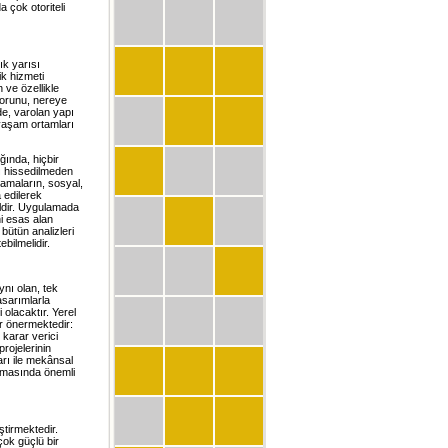
 çok otoriteli
ık yarısı
ik hizmeti
 ve özellikle
sorunu, nereye
de, varolan yapı
 yaşam ortamları
ında, hiçbir
gı hissedilmeden
lamaların, sosyal,
 edilerek
ildir. Uygulamada
ni esas alan
bütün analizleri
bilmelidir.
ynı olan, tek
tasarımlarla
 olacaktır. Yerel
er önermektedir:
 karar verici
rojelerinin
arı ile mekânsal
anmasında önemli
ştirmektedir.
ok güçlü bir