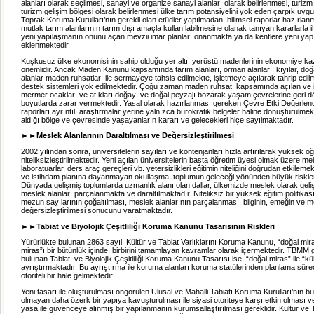
alanları olarak seçilmesi, sanayi ve organize sanayi alanları olarak belirlenmesi, turiz
turizm gelişim bölgesi olarak belirlenmesi ülke tarım potansiyelini yok eden çarpık uygu
Toprak Koruma Kurulları’nın gerekli olan etüdler yapılmadan, bilimsel raporlar hazırlan
mutlak tarım alanlarının tarım dışı amaçla kullanılabilmesine olanak tanıyan kararlarla 
yeni yapılaşmanın önünü açan mevzii imar planları onanmakta ya da kentlere yeni yapı
eklenmektedir.
Kuşkusuz ülke ekonomisinin sahip olduğu yer altı, yerüstü madenlerinin ekonomiye ka
önemlidir. Ancak Maden Kanunu kapsamında tarım alanları, orman alanları, kıyılar, doğa
alanlar maden ruhsatları ile sermayeye tahsis edilmekte, işletmeye açılarak tahrip edi
destek sistemleri yok edilmektedir. Çoğu zaman maden ruhsatı kapsamında açılan ve iş
mermer ocakları ve atıkları doğayı ve doğal peyzajı bozarak yaşam çevrelerine geri 
boyutlarda zarar vermektedir. Yasal olarak hazırlanması gereken Çevre Etki Değerle
raporları ayrıntılı araştırmalar yerine yalnızca bürokratik belgeler haline dönüştürülmekt
aldığı bölge ve çevresinde yaşayanların kararı ve gelecekleri hiçe sayılmaktadır.
►►Meslek Alanlarının Daraltılması ve Değersizleştirilmesi
2002 yılından sonra, üniversitelerin sayıları ve kontenjanları hızla artırılarak yüksek ö
niteliksizleştirilmektedir. Yeni açılan üniversitelerin başta öğretim üyesi olmak üzere m
laboratuarlar, ders araç gereçleri vb. yetersizlikleri eğitimin niteliğini doğrudan etkilemek
ve istihdam planına dayanmayan okullaşma, toplumun geleceği yönünden büyük riskler
Dünyada gelişmiş toplumlarda uzmanlık alanı olan dallar, ülkemizde meslek olarak gelişt
meslek alanları parçalanmakta ve daraltılmaktadır. Niteliksiz bir yüksek eğitim politikası
mezun sayılarının çoğaltılması, meslek alanlarının parçalanması, bilginin, emeğin ve m
değersizleştirilmesi sonucunu yaratmaktadır.
►►Tabiat ve Biyolojik Çeşitliliği Koruma Kanunu Tasarısının Riskleri
Yürürlükte bulunan 2863 sayılı Kültür ve Tabiat Varlıklarını Koruma Kanunu, “doğal mira
miras”ı bir bütünlük içinde, birbirini tamamlayan kavramlar olarak içermektedir. TBM
bulunan Tabiatı ve Biyolojik Çeşitliliği Koruma Kanunu Tasarısı ise, “doğal miras” ile “kül
ayrıştırmaktadır. Bu ayrıştırma ile koruma alanları koruma statülerinden planlama sür
otoriteli bir hale gelmektedir.
Yeni tasarı ile oluşturulması öngörülen Ulusal ve Mahalli Tabiatı Koruma Kurulları’nın bü
olmayan daha özerk bir yapıya kavuşturulması ile siyasi otoriteye karşı etkin olması ve
yasa ile güvenceye alınmış bir yapılanmanın kurumsallaştırılması gereklidir. Kültür ve Ta