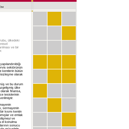
rubu, ülkedeki
entsel
arılması ve bir
r.
apılandırıldığı
servis sektörünün
e kentlerin bütün
isizleşme olarak
ülmüş ve bu durum
 azgelişmiş ülke
 olarak finansa,
ce tesislerinin
rilmiştir.
rmayenin
rı, sermayenin
bir kısmı kentin
nmışlar ve emlak
gelişmeyi ve
a el konulma
şlarının sonucu
ardır mücadele