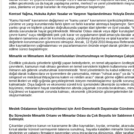
edilen gecekondu ya da kaçak yapılaşma yerine, merkezî ve yerel yönetimlerin meşruluğ
yasa, planlama ve proje kararları ile meydana gelmeye başlamıştır.
Kentsel Yağma, Hukuka Aykırı Yasalar ve Yargının Yapılandırılması Yoluyla Dest
“Kamu hizmeti” kavramının değişmesi ve “kamu yararı” kavramının içeriksizleştirilmes
yürütme ve yargı kurumlarında farklı işlem ve farklı kararlar alınmaya başlamıştır. S
yanlısı grup ve kişilerin çıkarları doğrultusunda yapılan idari işlemler ve özel yasalar, 
altında savunularak hayat geçirilmektedir. Mimarlar Odası olarak veya diğer kuruluşlarla
çevre-kamu” suçu niteliğindeki pek çok karar ve uygulamanın iptali amacıyla davalar aç
davaların tamamına yakın bir kısmında yargı, yürütmeyi durdurma ve iptal kararları v
değerlerin korunmasının güvencesi olmuştur. Ancak, 12 Eylül 2010 Anayasa Referandu
ülke kaynaklarının yağmalanması ve pazarlanmasının önünde engel olarak görülen yar
edilme süreci başlatılmıştır.
Mimarlık ve Mimarların Asli Sorumlulukları Unutturulmaya ve Dışlanmaya Çalışıl
Özellikle çokuluslu şirketlerle işbirliği yapan belediyelerin, en temel altyapıların özelleştiri
çevrelerin, ka­munun malı olması gereken en temel servislerin kişilerin kullanımına verild
mimarın adı giderek unutturulmak istenmektedir. Yerel yönetimlerin bu kabul edilemez da
doğal olarak kullanıcılara ve işverenlere de yansımakta, mimarı "ruhsat aracı" ya da 
simgesel ve mekânsal ihtiyaçlarına kalem ve reklâm aracı” olarak görme eğilimi art­mak
temel ilkeleri ve etiği ışığında gerçekleştirmek isteyen meslektaşlarımız işsizlik sorun
kalmaktadır. Dışa bağımlı ve ekonomisi sürekli kriz içerisindeki ülkemizde ücretlerin düş
büyümesi, mimarların hayat standartlarının altında yaşamak zorunda bırakılması, mima
küçülmesi ve kapanmak zorunda kalması, ekonomik çöküntünün göstergelerinden bir 
oluşturmaktadır.
Meslek Odalarının İşlevsizleştirilmesi için Anti-Demokratik Dayatmalar Gündemd
Bu Süreçlerde Mimarlık Ortamı ve Mimarlar Odası da Çok Boyutlu bir Saldırının 
Gelmiştir.
Çıkartılan yüzlerce kanun ve kararname ile ülke kaynakları, kıyılar, ormanlar, akarsula
kırsal alanlar küresel sermayenin talanına sunulmuş, hayatta kalabilen mimarlık bürolar
devlerinin ve yabancı firmaların taşeronları veya imzacılarına dönüşmüş, diğer taraft