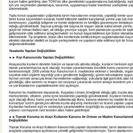
kurum haline getirilmiş olan TOKİ’nin ülke genelindeki uygulamalarına bakıldığında, topl
için yer seçiminden planlamaya, tasarıma, uygulamaya kadar inanılmaz yanlışlıklar yap
izlenmektedir.
Toplu konut uygulamaları çoğunlukla tarım havzalarının ortasında, yapıldığı kente uyu
farklı konut seçenekleri sunarak hedef kitlesinin talebini karşılamak yerine yap-sat man
benimseyen, yapıldığı bölgenin ve kentin değerlerini ve kimliğini gözetmeyen tektipleş
olduğu görülmektedir. Sayısal çokluğu tek başına bir başarı olarak kabul etmek yerine, 
güçlü bir mimari ifadesi olan, ait olduğu çevreye saygılı, kent planlarıyla uyumlu bir top
gelişmesinin elde edilmesi amaçlanmalıdır ve bunun başarılabilmesi için bütün olanaklar
bilinmektedir. Tip projelerle, bütün ülke kentlerinde kimliksizleşen uygulamalardan kaçın
elindeki olanaklar nitelikli ve özgün yerleşmelerin ve yapıların elde edilmesi için bir fırsa
değerlendirilmelidir.
Yasalarda Yapılan Değişiklikler
►► Kıyı Kanununda Yapılan Değişiklikler:
Anayasa’da kıyıların devletin hüküm ve tasarrufu altında olduğu, kıyıların herkesin eşi
olarak yararlanmasına açık olacağı, kıyıdan yararlanmada öncelikle kamu yararının göz
benimsenmiştir. 2005 yılında Kıyı Kanunu’nun 6. maddesine eklenen c bendinde, organiz
seyahat eden kişilerin taşındığı yolcu gemilerinin bağlandığı; günün teknolojisine uygu
hizmet vermek amacıyla liman hizmetlerinin sağlandığı; yolcularla ilgili gümrüklü alan hi
görüldüğü, ülke tanıtımı ve imajını üst seviyeye çıkaracak turizm amaçlı tesislerin yer 
ve yat limanlarının yapılabilmesinin önü açılmıştır.
Kanunun bu maddesine dayanarak, Kuşadası Limanı örneğinde olduğu gibi, kıyıda alış
merkezlerinin, ofislerin, yeme içme tesislerinin yapıldığı görülmektedir. Kıyıların herkes
açık olacağı ilkesi, kamu yararına kullanılacağı ilkesi, kanuna eklenen bu madde ile ort
kurvaziyer turizm gerekçesi altında kıyıda alışveriş merkezleri ve ticaret yapıları yapılab
Kıyılardan herkesin eşit ve serbestçe yararlanabilme özgürlüğü bu uygulamalarla sona e
yabancı sermayenin rant tesisleri alanı haline getirilmiştir.
►►Toprak Koruma ve Arazi Kullanım Kanunu ile Orman ve Maden Kanunlarınd
Değişiklikler
Toprak Koruma ve Arazi Kullanım Kanunu’nda yapılan düzenlenmeler, tarım alanlarının 
araçlarla yapılaşmaya açılmasına yönelik gelişmeleri hızlandırmıştır. Tarım alanlarının 