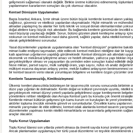
gelişmesini sağlaması olanaklı değildir. Birlikte üretme kültürünü edinememiş toplumlarda
yapılanmanın kararlarının sonuçları da çok olumsuz olacaktır.
Kentsel Dönüşüm Uygulamaları
Başta İstanbul, Ankara, İzmir olmak üzere bütün büyük kentlerde kentsel alanın yaklaş
sağlıksız, güvensiz ve niteliksiz yapılardan oluşmaktadır. Hiçbir mimarlık ve mühendisl
almadan yapılaşmış bu alanlar her türlü teknik ve sosyal donatı elemanlarından yoksun
doğal afetlere karşı büyük risk altındadır. Bu bağlamda kentlerin günümüzde öncelikli 
nasıl büyüyüp yayılacağı değildir. Sorun, bütünü gözeten planlı kentleşme anlayışı için
stokunun ve kentsel mekânın nasıl daha güvenli, sağlıklı yapılar, daha nitelikli kentsel
olarak geliştirilebilmesi sorunudur.
Yasal düzenlemeler yapılarak uygulanmakta olan “kentsel dönüşüm” projelerine bakıldığ
mimari kalite endişesi taşımadan, elde edilecek kentsel mekânın niteliğine dair bir kay
katlı apartman yığınlarının yapıldığı görülmektedir. Kentsel dönüşüm adı altındaki uygu
ekonomik ve mekânsal iyileştirme amacı ve hedefi olmadan, yalnızca yapı blokları inşa
gerçekleştiriliyor olması ve yaşayanları da yerinden eden sonuçları kabul edilebilir değ
hisse miktarı, parsel sayısı, mülk sahipliği oranı, yapı sayısı, nüfus vb analiz değerleri
mülkiyet esasına dayanan anlayış yerine, mekân kalitesi anlayışının benimsenmesi ve 
bir kentsel tasarım verisi olarak yorumlayan bölgelere ve kentlere özgün çözümler ürete
K
entlerin Tasarımsızlığı, Kimliksizleşmesi
Ülkemiz kentleri plansızlıkla bütünleşen bir tasarımsızlık sorunu sonucunda birbirinin a
düze yapı yığınları ile dolmaktadır. Kentin doğal ve kültürel çevresiyle uyumlu, nitelikli 
gerçekleşecek mimari düzeyi yeterli yapılarla geliştirilmesi uygar kentleşmenin belgeleri
yönetimlere rehber niteliğinde olan Avrupa Kentsel şartı bu konuda çok önemli stratejil
Kentlerde mimari kültürün gelişmesi için kamu kurum ve kuruluşları ile yerel yönetimler,
aktörler topluma öncülük etmekle görevli ve sorumludurlar. Öncelikle kamu yapılarının p
mimarlık yarışmaları ile elde edilmesi, kentsel odak alanlarda kentsel tasarım yarışmal
düzenlemeler yapılması kentin nitelikli mimarlıklarla ve tasarımlarla gelişmesinin sağl
araçlar olacaktır.
Toplu Konut Uygulamaları
Toplu Konut İdaresi son yıllarda yeterli olmasa da önemli sayıda konut üretimi gerçekle
Ancak planlamadan uygulamaya her türlü yasal düzenleme ve teşvikle desteklenerek ç