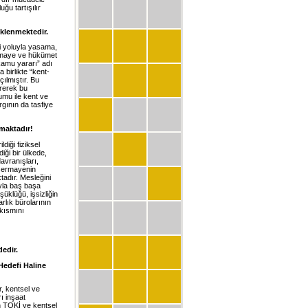
u tartışılır
eklenmektedir.
i yoluyla yasama,
ermaye ve hükümet
“kamu yararı” adı
 birlikte “kent-
ılmıştır. Bu
ererek bu
mu ile kent ve
gının da tasfiye
maktadır!
ldiği fiziksel
iği bir ülkede,
vranışla­rı,
“sermayenin
tadır. Mesleğini
uyla baş başa
üklüğü, işsizliğin
rlık bürolarının
kısmını
edir.
Hedefi Haline
r, kentsel ve
ı inşaat
an TOKİ ve kentsel