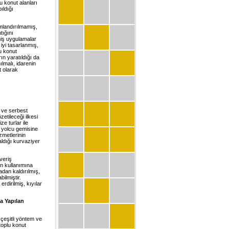
u konut alanları
ıldığı
mlandırılmamış,
tığını
miş uygulamalar
iyi tasarlanmış,
lu konut
ın yaratıldığı da
ılmalı, idarenin
t olarak
t ve serbest
etileceği ilkesi
e turlar ile
n yolcu gemisine
zmetlerinin
aldığı kurvaziyer
veriş
in kullanımına
adan kaldırılmış,
ilmiştir.
rdirilmiş, kıyılar
a Yapılan
çeşitli yöntem ve
toplu konut