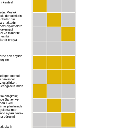
i kentsel
adır. Meslek
eki denetimlerin
 okullarının
artmaktadır.
 bazı diplomalara
ncelemesi
esi ve mimarlık
mesi bir
larak ortaya
lerde çok sayıda
e yaşam
li çok otoriteli
n birikim ve
leştirilirken,
eleceği açısından
akanlığı’nın;
inde Sanayi ve
rında TOKİ
imar planlarında
uygulama imar
sine aykırı olarak
ma sürecinin
rak planlı