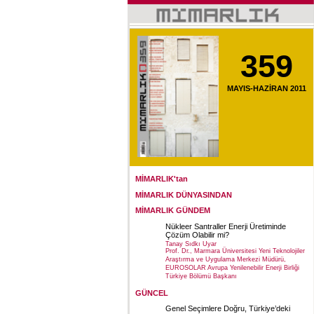
359
MAYIS-HAZİRAN 2011
MİMARLIK'tan
MİMARLIK DÜNYASINDAN
MİMARLIK GÜNDEM
Nükleer Santraller Enerji Üretiminde
Çözüm Olabilir mi?
Tanay Sıdkı Uyar
Prof. Dr., Marmara Üniversitesi Yeni Teknolojiler
Araştırma ve Uygulama Merkezi Müdürü,
EUROSOLAR Avrupa Yenilenebilir Enerji Birliği
Türkiye Bölümü Başkanı
GÜNCEL
Genel Seçimlere Doğru, Türkiye’deki