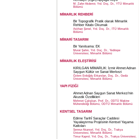
M. Zafer Akdemir, Yrd. Doç. Dr., YTÜ Mimarlık
Bölümü
MİMARLIK REHBERİ
Bir Topografik Pratik olarak Mimarlık
Rehber Kitabı Okumak
Aslıhan Şenel, Yrd. Doç. Dr., İTÜ Mimarlık
Bölümü
MİMARİ TASARIM
Bir Yanılsama: EK
Murat Şahin, Yrd. Doç. Dr., Yeditepe
Üniversitesi, Mimarlık Bölümü
MİMARLIK ELEŞTİRİSİ
KIRILGAN MİMARLIK: İzmir Ahmet Adnan
Saygun Kültür ve Sanat Merkezi
Özlem Erdoğdu Erkarslan, Doç. Dr., Gediz
Üniversitesi, Mimarlık Bölümü
YAPI FİZİĞİ
Ahmet Adnan Saygun Sanat Merkezi’nin
Akustik Özellikleri
Mehmet Çalışkan, Prof. Dr., ODTÜ Makine
Mühendisliği Bölümü, ODTÜ Mimarlık Bölümü
KENTSEL TASARIM
Edirne Tarihî Saraçlar Caddesi
Yayalaştırma Projesinin Kentsel Yaşama
Katkıları
Sennur Akansel, Yrd. Doç. Dr., Trakya
Üniversitesi, Mimarlık Bölümü
Timur Kaprol, Yrd. Doç. Dr., Trakya Üniversitesi,