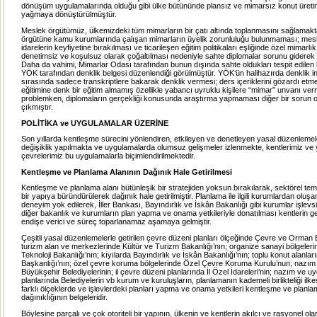
dönüşüm uygulamalarında olduğu gibi ülke bütününde plansız ve mimarsız konut üretim
yağmaya dönüştürülmüştür.
Meslek örgütümüz, ülkemizdeki tüm mimarların bir çatı altında toplanmasını sağlamakt
örgütüne kamu kurumlarında çalışan mimarların üyelik zorunluluğu bulunmaması; mesl
idarelerin keyfiyetine bırakılması ve ticarileşen eğitim politikaları eşliğinde özel mimarlık
denetimsiz ve koşulsuz olarak çoğaltılması nedeniyle sahte diplomalar sorunu giderek 
Daha da vahimi, Mimarlar Odası tarafından bunun dışında sahte oldukları tespit edilen
YÖK tarafından denklik belgesi düzenlendiği görülmüştür. YÖK‘ün halihazırda denklik i
sırasında sadece transkriptlere bakarak denklik vermesi; ders içeriklerini gözardı etm
eğitimine denk bir eğitim almamış özellikle yabancı uyruklu kişilere “mimar” unvanı ver
problemken, diplomaların gerçekliği konusunda araştırma yapmaması diğer bir sorun o
çıkmıştır.
POLİTİKA ve UYGULAMALAR ÜZERİNE
Son yıllarda kentleşme sürecini yönlendiren, etkileyen ve denetleyen yasal düzenleme
değişiklik yapılmakta ve uygulamalarda olumsuz gelişmeler izlenmekte, kentlerimiz v
çevrelerimiz bu uygulamalarla biçimlendirilmektedir.
Kentleşme ve Planlama Alanının Dağınık Hale Getirilmesi
Kentleşme ve planlama alanı bütünleşik bir stratejiden yoksun bırakılarak, sektörel temel
bir yapıya büründürülerek dağınık hale getirilmiştir. Planlama ile ilgili kurumlardan oluşa
deneyim yok edilerek, İller Bankası, Bayındırlık ve İskân Bakanlığı gibi kurumlar işlevsiz
diğer bakanlık ve kurumların plan yapma ve onama yetkileriyle donatılması kentlerin g
endişe verici ve süreç toparlanamaz aşamaya gelmiştir.
Çeşitli yasal düzenlemelerle getirilen çevre düzeni planları ölçeğinde Çevre ve Orman B
turizm alan ve merkezlerinde Kültür ve Turizm Bakanlığı’nın; organize sanayi bölgeler
Teknoloji Bakanlığı’nın; kıyılarda Bayındırlık ve İskân Bakanlığı’nın; toplu konut alanla
Başkanlığı’nın; özel çevre koruma bölgelerinde Özel Çevre Koruma Kurulu’nun; nazım 
Büyükşehir Belediyelerinin; il çevre düzeni planlarında İl Özel İdareleri’nin; nazım ve 
planlarında Belediyelerin vb kurum ve kuruluşların, planlamanın kademeli birlikteliği ilke
farklı ölçeklerde ve işlevlerdeki planları yapma ve onama yetkileri kentleşme ve planla
dağınıklığının belgeleridir.
Böylesine parçalı ve çok otoriteli bir yapının, ülkenin ve kentlerin akılcı ve rasyonel ola