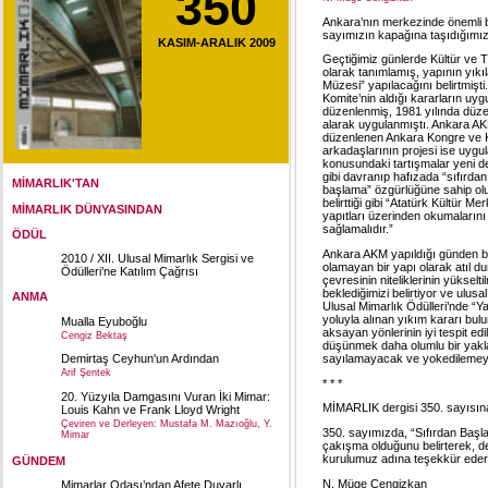
350
Ankara’nın merkezinde önemli 
sayımızın kapağına taşıdığımı
KASIM-ARALIK 2009
Geçtiğimiz günlerde Kültür ve T
olarak tanımlamış, yapının yıkı
Müzesi” yapılacağını belirtmişti
Komite’nin aldığı kararların uy
düzenlenmiş, 1981 yılında düz
alarak uygulanmıştı. Ankara AK
düzenlenen Ankara Kongre ve K
arkadaşlarının projesi ise uygu
konusundaki tartışmalar yeni de
gibi davranıp hafızada “sıfırdan
MİMARLIK'TAN
başlama” özgürlüğüne sahip olund
belirttiği gibi “Atatürk Kültür 
MİMARLIK DÜNYASINDAN
yapıtları üzerinden okumalarını
sağlamalıdır.”
ÖDÜL
Ankara AKM yapıldığı günden bug
2010 / XII. Ulusal Mimarlık Sergisi ve
olamayan bir yapı olarak atıl d
Ödülleri’ne Katılım Çağrısı
çevresinin niteliklerinin yükselt
beklediğimizi belirtiyor ve ulus
ANMA
Ulusal Mimarlık Ödülleri’nde “Ya
yoluyla alınan yıkım kararı bulu
Mualla Eyuboğlu
aksayan yönlerinin iyi tespit ed
Cengiz Bektaş
düşünmek daha olumlu bir yaklaş
sayılamayacak ve yokedilemeyec
Demirtaş Ceyhun'un Ardından
Arif Şentek
* * *
20. Yüzyıla Damgasını Vuran İki Mimar:
MİMARLIK dergisi 350. sayısına
Louis Kahn ve Frank Lloyd Wright
Çeviren ve Derleyen: Mustafa M. Mazıoğlu, Y.
350. sayımızda, “Sıfırdan Başla
Mimar
çakışma olduğunu belirterek, 
kurulumuz adına teşekkür eder
GÜNDEM
N. Müge Cengizkan
Mimarlar Odası’ndan Afete Duyarlı