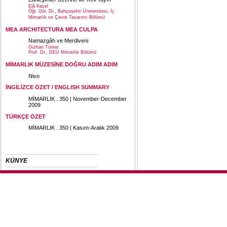
Elâ Kaçel
Öğr. Gör. Dr., Bahçeşehir Üniversitesi, İç
Mimarlık ve Çevre Tasarımı Bölümü
MEA ARCHITECTURA MEA CULPA
Namazgâh ve Merdiveni
Gürhan Tümer
Prof. Dr., DEÜ Mimarlık Bölümü
MİMARLIK MÜZESİNE DOĞRU ADIM ADIM
Nivo
İNGİLİZCE ÖZET / ENGLISH SUMMARY
MİMARLIK . 350 | November-December
2009
TÜRKÇE ÖZET
MİMARLIK . 350 | Kasım-Aralık 2009
KÜNYE