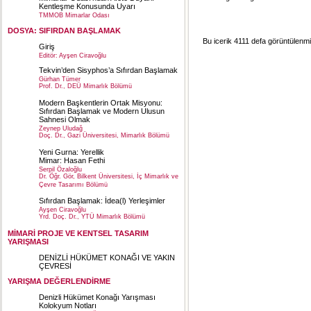
Kentleşme Konusunda Uyarı
TMMOB Mimarlar Odası
DOSYA: SIFIRDAN BAŞLAMAK
Bu icerik 4111 defa görüntülenmiş
Giriş
Editör: Ayşen Ciravoğlu
Tekvin’den Sisyphos’a Sıfırdan Başlamak
Gürhan Tümer
Prof. Dr., DEÜ Mimarlık Bölümü
Modern Başkentlerin Ortak Misyonu:
Sıfırdan Başlamak ve Modern Ulusun
Sahnesi Olmak
Zeynep Uludağ
Doç. Dr., Gazi Üniversitesi, Mimarlık Bölümü
Yeni Gurna: Yerellik
Mimar: Hasan Fethi
Serpil Özaloğlu
Dr. Öğr. Gör, Bilkent Üniversitesi, İç Mimarlık ve
Çevre Tasarımı Bölümü
Sıfırdan Başlamak: İdea(l) Yerleşimler
Ayşen Ciravoğlu
Yrd. Doç. Dr., YTÜ Mimarlık Bölümü
MİMARİ PROJE VE KENTSEL TASARIM
YARIŞMASI
DENİZLİ HÜKÜMET KONAĞI VE YAKIN
ÇEVRESİ
YARIŞMA DEĞERLENDİRME
Denizli Hükümet Konağı Yarışması
Kolokyum Notları