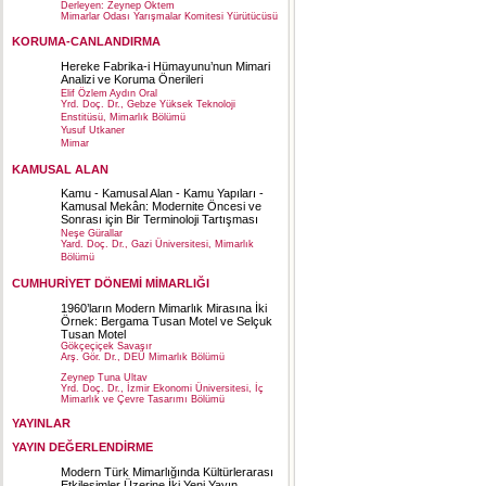
Derleyen: Zeynep Öktem
Mimarlar Odası Yarışmalar Komitesi Yürütücüsü
KORUMA-CANLANDIRMA
Hereke Fabrika-i Hümayunu’nun Mimari
Analizi ve Koruma Önerileri
Elif Özlem Aydın Oral
Yrd. Doç. Dr., Gebze Yüksek Teknoloji
Enstitüsü, Mimarlık Bölümü
Yusuf Utkaner
Mimar
KAMUSAL ALAN
Kamu - Kamusal Alan - Kamu Yapıları -
Kamusal Mekân: Modernite Öncesi ve
Sonrası için Bir Terminoloji Tartışması
Neşe Gürallar
Yard. Doç. Dr., Gazi Üniversitesi, Mimarlık
Bölümü
CUMHURİYET DÖNEMİ MİMARLIĞI
1960’ların Modern Mimarlık Mirasına İki
Örnek: Bergama Tusan Motel ve Selçuk
Tusan Motel
Gökçeçiçek Savaşır
Arş. Gör. Dr., DEÜ Mimarlık Bölümü
Zeynep Tuna Ultav
Yrd. Doç. Dr., İzmir Ekonomi Üniversitesi, İç
Mimarlık ve Çevre Tasarımı Bölümü
YAYINLAR
YAYIN DEĞERLENDİRME
Modern Türk Mimarlığında Kültürlerarası
Etkileşimler Üzerine İki Yeni Yayın