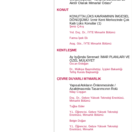
Aktör Olarak Mimarlar Odası”
KONUT
KONUTTA LÜKS KAVRAMININ İMGESEL
DÖNÜŞÜMÜ: İzmir Kent Merkezinde Çok
Katlı Lüks Konutlar (1)
Şeniz Çıkış
Yrd. Doç. Dr., İYTE Mimarlık Bölümü
Fatma İpek Ek
Araş. Gör., İYTE Mimarlık Bölümü
KENTLEŞME
Ay Işığında Serenad: İMAR PLANLARI VE
ÖZEL MÜLKİYET
Özcan Erdoğan
Dr., Mülkiye Başmüfettişi, İçişleri Bakanlığı
Teftiş Kurulu Başkanlığı
ÇEVRE DUYARLI M?MARLIK
Yapısal Atıkların Önlenmesinde /
Azaltılmasında Tasarımcının Rolü
Nilay Coşgun
Doç. Dr., Gebze Yüksek Teknoloji Enstitüsü,
Mimarlık Bölümü
Tuğba Güler
Y.L. Öğrencisi, Gebze Yüksek Teknoloji
Enstitüsü, Mimarlık Bölümü
Belgin Doğan
Y.L. Öğrencisi, Gebze Yüksek Teknoloji
Enstitüsü, Mimarlık