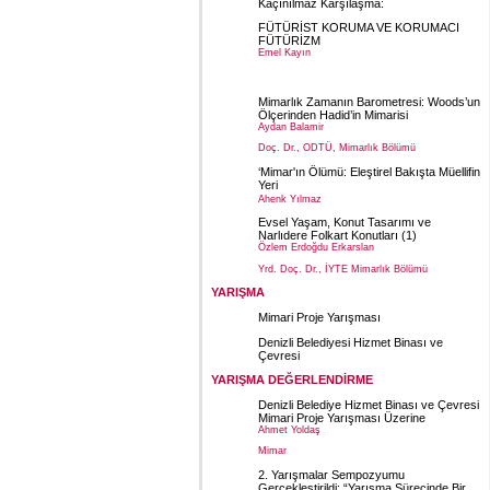
Kaçınılmaz Karşılaşma:
FÜTÜRİST KORUMA VE KORUMACI
FÜTÜRİZM
Emel Kayın
Yrd. Doç. Dr., DEÜ Mimarlık Bölümü
Mimarlık Zamanın Barometresi: Woods’un
Ölçerinden Hadid’in Mimarisi
Aydan Balamir
Doç. Dr., ODTÜ, Mimarlık Bölümü
‘Mimar'ın Ölümü: Eleştirel Bakışta Müellifin
Yeri
Ahenk Yılmaz
Evsel Yaşam, Konut Tasarımı ve
Narlıdere Folkart Konutları (1)
Özlem Erdoğdu Erkarslan
Yrd. Doç. Dr., İYTE Mimarlık Bölümü
YARIŞMA
Mimari Proje Yarışması
Denizli Belediyesi Hizmet Binası ve
Çevresi
YARIŞMA DEĞERLENDİRME
Denizli Belediye Hizmet Binası ve Çevresi
Mimari Proje Yarışması Üzerine
Ahmet Yoldaş
Mimar
2. Yarışmalar Sempozyumu
Gerçekleştirildi: “Yarışma Sürecinde Bir