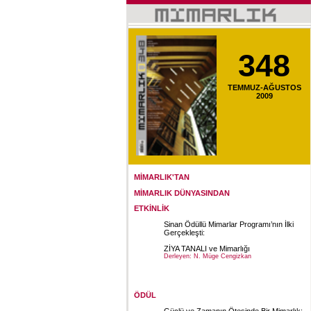
348
TEMMUZ-AĞUSTOS
2009
MİMARLIK'TAN
MİMARLIK DÜNYASINDAN
ETKİNLİK
Sinan Ödüllü Mimarlar Programı’nın İlki
Gerçekleşti:
ZİYA TANALI ve Mimarlığı
Derleyen: N. Müge Cengizkan
Sinan Ödüllü Mimarlar Programı
Yürütücüsü
ÖDÜL
Güçlü ve Zamanın Ötesinde Bir Mimarlık: