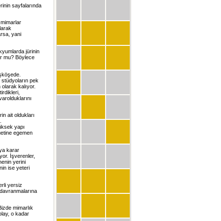
erinin sayfalarında
 mimarlar
larak
arsa, yani
kyumlarda jürinin
ıyor mu? Böylece
aşköşede.
i stüdyoların pek
olarak kalıyor.
rdikleri,
varolduklarını
n ait oldukları
.
yüksek yapı
lüetine egemen
aya karar
yor. İşverenler,
enin yerini
in ise yeteri
rli yersiz
i davranmalarına
Bizde mimarlık
lay, o kadar