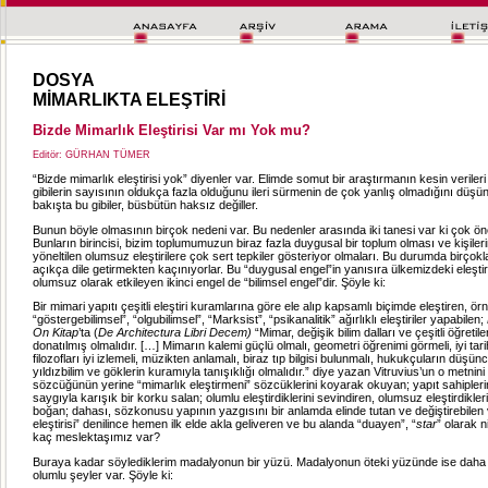
DOSYA
MİMARLIKTA ELEŞTİRİ
Bizde Mimarlık Eleştirisi Var mı Yok mu?
Editör: GÜRHAN TÜMER
“Bizde mimarlık eleştirisi yok” diyenler var. Elimde somut bir araştırmanın kesin veriler
gibilerin sayısının oldukça fazla olduğunu ileri sürmenin de çok yanlış olmadığını düşü
bakışta bu gibiler, büsbütün haksız değiller.
Bunun böyle olmasının birçok nedeni var. Bu nedenler arasında iki tanesi var ki çok önem
Bunların birincisi, bizim toplumumuzun biraz fazla duygusal bir toplum olması ve kişileri
yöneltilen olumsuz eleştirilere çok sert tepkiler gösteriyor olmaları. Bu durumda birçokl
açıkça dile getirmekten kaçınıyorlar. Bu “duygusal engel”in yanısıra ülkemizdeki eleştir
olumsuz olarak etkileyen ikinci engel de “bilimsel engel”dir. Şöyle ki:
Bir mimari yapıtı çeşitli eleştiri kuramlarına göre ele alıp kapsamlı biçimde eleştiren, ör
“göstergebilimsel”, “olgubilimsel”, “Marksist”, “psikanalitik” ağırlıklı eleştiriler yapabilen;
On Kitap
’ta (
De Architectura Libri Decem)
“Mimar, değişik bilim dalları ve çeşitli öğretiler
donatılmış olmalıdır. […] Mimarın kalemi güçlü olmalı, geometri öğrenimi görmeli, iyi tarih
filozofları iyi izlemeli, müzikten anlamalı, biraz tıp bilgisi bulunmalı, hukukçuların düşünce
yıldızbilim ve göklerin kuramıyla tanışıklığı olmalıdır.” diye yazan Vitruvius’un o metnin
sözcüğünün yerine “mimarlık eleştirmeni” sözcüklerini koyarak okuyan; yapıt sahiplerin
saygıyla karışık bir korku salan; olumlu eleştirdiklerini sevindiren, olumsuz eleştirdikle
boğan; dahası, sözkonusu yapının yazgısını bir anlamda elinde tutan ve değiştirebilen
eleştirisi” denilince hemen ilk elde akla geliveren ve bu alanda “duayen”, “
star
” olarak n
kaç meslektaşımız var?
Buraya kadar söylediklerim madalyonun bir yüzü. Madalyonun öteki yüzünde ise dah
olumlu şeyler var. Şöyle ki: