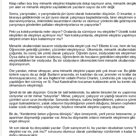
Kitap rafları boy boy mimarlık eleştirisi kitaplarıyla dolup taşmıyor ama, mimarlık dergil
yer alan ve mimarlık eleştirisi sayılabilecek yazıların sayısı da sıfır değil.
Sonra, yarışmaları, o yarışmalarda jüri üyesi olarak bulunanları düşünün. O insanlar, o
biraraya geldiklerinde ve jüri üyesi olarak çalışmaya başladıklarında, birer eleştirmen o
davranmıyorlarsa, önlerindeki tasarımların olumlu ve olumsuz yönlerini dile getirmiyorl
yarışmaya gönderilen paftaları eleştirmiyorlarsa ne yapıyorlar?
Peki ya kolokyumlarda neler oluyor? Oralarda da sürmüyor mu eleştiriler? Üstelik kolo
eleştirileri de eleştiriye açılmıyor mu? Yani kolokyumlarda, eleştirinin eleştirisi yapılm
eleştirel ortam ikiye katlanmıyor mu?
Mimarlık okullarındaki tasarım stüdyolarında eleştiri yok mu? Elbette ki var, hem de b
Öğrencinin getirdiği çizimleri, çözümleri eleştiriyoruz. Ülkemizde, mimarlık okullarındak
çoğunda, bu süreç tek yönlü olarak çalışıyor. Öğretim üyesi, stüdyodaki tek eleştirmen 
Oysa daha iyi bir tasarım stüdyosu, öğrencilerin de hocaların getirdikleri eleştirileri eleşti
eleştirebildikleri bir stüdyodur. Bu tür stüdyoların ülkemizdeki kimi mimarlık okullarında 
düşünüyorum.
Öte yandan, mimar olmayan, ama mimarlık eleştirisi yapan pek çok insan var. Bu gibileri
türlerin sayısı da az değil. Bunların arasında, ev kadınları da var, prensler ve krallar da
Anımsayacaksınız, bir ara İngiltere’nin veliaht Prensi Charles, Londra’da çok sayıda 
yapıldığını ileri sürmüş ve St. Paul Katedrali’nin kocaman kubbesinin artık bu kentin si
olmamasını eleştirmişti.
Şimdi de bir aile düşünün: Gözde bir tatil beldesinde, bu ailenin bireyleri bir ev yaptırm
veriyorlar ve bir mimar “tutuyorlar”. Mimar, çalışıyor, çalışıyor ve yaptığı tasarımı sunu
çizimleri uzun uzun inceliyorlar. Sonunda mimara, salonu beğendiklerini, yalnızca şömin
uygun bulmadıklarını; yatak odasının büyüklüğünün yeterli olduğunu; binanın cephelerin
kadar süslü olmadığını söylüyorlar; böylece mimarlık eleştirisi yapmış oluyorlar.
Bir de, “Kentlerimiz beton yığınına dönüştü.” diye ünneyerek, yerli yersiz betonarme, ye
apartman düşmanlığı yapanlar var. Ama bu düşmanlık onların mimarlık eleştirmeni gib
engel olmuyor.
Ve son olarak bu dosyadaki yazılar: Öyle sanıyorum ki, bu yazıları okuduktan sonra “
eleştirisi var mı, yok mu?” sorusunu olumsuz olarak yanıtlamayı sürdürmek o kadar ko
doğru olmayacaktır.