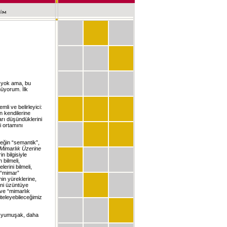
i yok ama, bu
nüyorum. İlk
li ve belirleyici:
n kendilerine
arı düşündüklerini
i ortamını
neğin “semantik”,
Mimarlık Üzerine
in bilgisiyle
 bilmeli,
lerini bilmeli,
i “mimar”
in yüreklerine,
rini üzüntüye
 ve “mimarlık
iteleyebileceğimiz
a yumuşak, daha