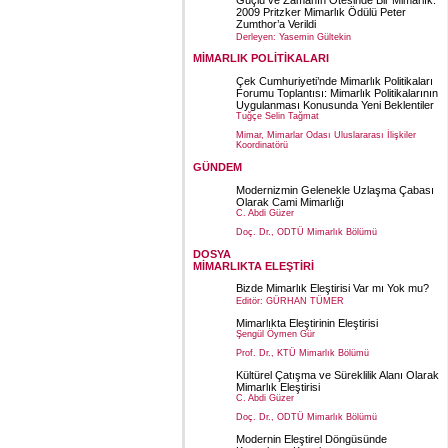
2009 Pritzker Mimarlık Ödülü Peter
Zumthor’a Verildi
Derleyen: Yasemin Gültekin
MİMARLIK POLİTİKALARI
Çek Cumhuriyeti’nde Mimarlık Politikaları
Forumu Toplantısı: Mimarlık Politikalarının
Uygulanması Konusunda Yeni Beklentiler
Tuğçe Selin Tağmat
Mimar, Mimarlar Odası Uluslararası İlişkiler
Koordinatörü
GÜNDEM
Modernizmin Gelenekle Uzlaşma Çabası
Olarak Cami Mimarlığı
C. Abdi Güzer
Doç. Dr., ODTÜ Mimarlık Bölümü
DOSYA
MİMARLIKTA ELEŞTİRİ
Bizde Mimarlık Eleştirisi Var mı Yok mu?
Editör: GÜRHAN TÜMER
Mimarlıkta Eleştirinin Eleştirisi
Şengül Öymen Gür
Prof. Dr., KTÜ Mimarlık Bölümü
Kültürel Çatışma ve Süreklilik Alanı Olarak
Mimarlık Eleştirisi
C. Abdi Güzer
Doç. Dr., ODTÜ Mimarlık Bölümü
Modernin Eleştirel Döngüsünde