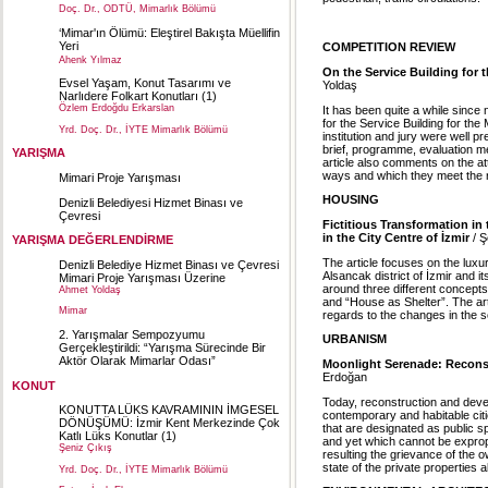
Doç. Dr., ODTÜ, Mimarlık Bölümü
‘Mimar'ın Ölümü: Eleştirel Bakışta Müellifin
Yeri
COMPETITION REVIEW
Ahenk Yılmaz
On the Service Building for t
Evsel Yaşam, Konut Tasarımı ve
Yoldaş
Narlıdere Folkart Konutları (1)
Özlem Erdoğdu Erkarslan
It has been quite a while since 
for the Service Building for the 
Yrd. Doç. Dr., İYTE Mimarlık Bölümü
institution and jury were well p
brief, programme, evaluation m
YARIŞMA
article also comments on the at
ways and which they meet the 
Mimari Proje Yarışması
HOUSING
Denizli Belediyesi Hizmet Binası ve
Çevresi
Fictitious Transformation i
in the City Centre of İzmir
/ 
YARIŞMA DEĞERLENDİRME
The article focuses on the luxu
Denizli Belediye Hizmet Binası ve Çevresi
Alsancak district of İzmir and
Mimari Proje Yarışması Üzerine
around three different concept
Ahmet Yoldaş
and “House as Shelter”. The art
Mimar
regards to the changes in the s
2. Yarışmalar Sempozyumu
URBANISM
Gerçekleştirildi: “Yarışma Sürecinde Bir
Aktör Olarak Mimarlar Odası”
Moonlight Serenade: Reconst
Erdoğan
KONUT
Today, reconstruction and dev
KONUTTA LÜKS KAVRAMININ İMGESEL
contemporary and habitable citi
DÖNÜŞÜMÜ: İzmir Kent Merkezinde Çok
that are designated as public 
Katlı Lüks Konutlar (1)
and yet which cannot be exprop
Şeniz Çıkış
resulting the grievance of the 
state of the private properties 
Yrd. Doç. Dr., İYTE Mimarlık Bölümü