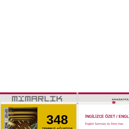
348
İNGİLİZCE ÖZET / EN
English Summary by Derin İnan
TEMMUZ-AĞUSTOS