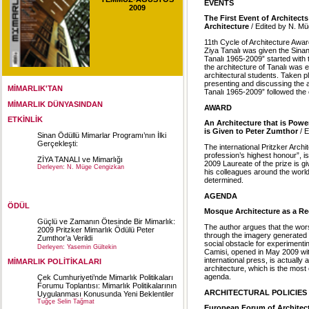
EVENTS
2009
The First Event of Architect
Architecture
/ Edited by N. M
11th Cycle of Architecture Awar
Ziya Tanalı was given the Sina
Tanalı 1965-2009” started with 
the architecture of Tanalı was
architectural students. Taken pl
presenting and discussing the ar
MİMARLIK'TAN
Tanalı 1965-2009” followed the
MİMARLIK DÜNYASINDAN
AWARD
ETKİNLİK
An Architecture that is Powe
is Given to Peter Zumthor
/ 
Sinan Ödüllü Mimarlar Programı’nın İlki
Gerçekleşti:
The international Pritzker Archi
profession’s highest honour”, is
ZİYA TANALI ve Mimarlığı
2009 Laureate of the prize is 
Derleyen: N. Müge Cengizkan
his colleagues around the world
determined.
Sinan Ödüllü Mimarlar Programı
Yürütücüsü
AGENDA
ÖDÜL
Mosque Architecture as a Re
Güçlü ve Zamanın Ötesinde Bir Mimarlık:
The author argues that the wor
2009 Pritzker Mimarlık Ödülü Peter
through the imagery generated b
Zumthor’a Verildi
social obstacle for experiment
Derleyen: Yasemin Gültekin
Camisi, opened in May 2009 wit
international press, is actually
MİMARLIK POLİTİKALARI
architecture, which is the most
agenda.
Çek Cumhuriyeti’nde Mimarlık Politikaları
Forumu Toplantısı: Mimarlık Politikalarının
ARCHITECTURAL POLICIES
Uygulanması Konusunda Yeni Beklentiler
Tuğçe Selin Tağmat
European Forum of Architect