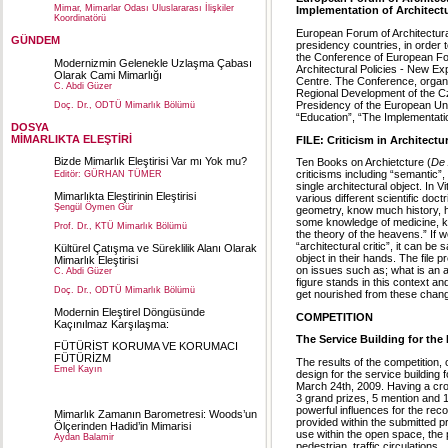
Mimar, Mimarlar Odası Uluslararası İlişkiler
Implementation of Architectu
Koordinatörü
European Forum of Architectur
GÜNDEM
presidency countries, in order t
the Conference of European For
Modernizmin Gelenekle Uzlaşma Çabası
Architectural Policies - New Ex
Olarak Cami Mimarlığı
Centre. The Conference, organi
C. Abdi Güzer
Regional Development of the Cz
Presidency of the European Un
Doç. Dr., ODTÜ Mimarlık Bölümü
“Education”, “The Implementatio
DOSYA
MİMARLIKTA ELEŞTİRİ
FILE: Criticism in Architectu
Bizde Mimarlık Eleştirisi Var mı Yok mu?
Ten Books on Archietcture (
De 
criticisms including “semantic”
Editör: GÜRHAN TÜMER
single architectural object. In 
Mimarlıkta Eleştirinin Eleştirisi
various different scientific doct
Şengül Öymen Gür
geometry, know much history, h
some knowledge of medicine, kn
Prof. Dr., KTÜ Mimarlık Bölümü
the theory of the heavens.” If w
“architectural critic”, it can be 
Kültürel Çatışma ve Süreklilik Alanı Olarak
object in their hands. The file p
Mimarlık Eleştirisi
on issues such as; what is an ar
C. Abdi Güzer
figure stands in this context an
Doç. Dr., ODTÜ Mimarlık Bölümü
get nourished from these chan
Modernin Eleştirel Döngüsünde
COMPETITION
Kaçınılmaz Karşılaşma:
The Service Building for the 
FÜTÜRİST KORUMA VE KORUMACI
FÜTÜRİZM
The results of the competition,
Emel Kayın
design for the service building
March 24th, 2009. Having a cro
Yrd. Doç. Dr., DEÜ Mimarlık Bölümü
3 grand prizes, 5 mention and 1
powerful influences for the rec
Mimarlık Zamanın Barometresi: Woods’un
provided within the submitted pr
Ölçerinden Hadid’in Mimarisi
use within the open space, the 
Aydan Balamir
pedestrian, traffic circulations.