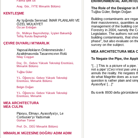
Fatma İpek Ek
ENVIRONMENTAL ARCHITE
Araş. Gör., İYTE Mimarlık Bölümü
The Role of the Designer in
Tuğba Güler, Belgin Doğan
KENTLEŞME
Building contaminants are regar
Ay Işığında Serenad: İMAR PLANLARI VE
their massiveness, quantities a
ÖZEL MÜLKİYET
management of the building con
Özcan Erdoğan
Forestry in 2004, namely the C
Legislation. The authors not on
Dr., Mülkiye Başmüfettişi, İçişleri Bakanlığı
Teftiş Kurulu Başkanlığı
building contaminants, that shou
phase”, but also evaluate on the
ÇEVRE DUYARLI M?MARLIK
survey on the subject.
Yapısal Atıkların Önlenmesinde /
MEA ARCHITECTURA MEA 
Azaltılmasında Tasarımcının Rolü
Nilay Coşgun
To Negate the Pipe, the App
Doç. Dr., Gebze Yüksek Teknoloji Enstitüsü,
“[…] This is a picture of a pipe. 
Mimarlık Bölümü
not a pipe’ (
Ceci n’est pas une 
Tuğba Güler
annuls the reality. He negates th
do what Magritte does as a surre
Y.L. Öğrencisi, Gebze Yüksek Teknoloji
question is rather plain and sim
Enstitüsü, Mimarlık Bölümü
Ayasofya’ […]”
Belgin Doğan
Bu icerik 8930 defa görüntülenmi
Y.L. Öğrencisi, Gebze Yüksek Teknoloji
Enstitüsü, Mimarlık
MEA ARCHITECTURA
MEA CULPA
Pipoyu, Elmayı, Ayasofya’yı, Le
Corbusier’yi Yadsımak
Gürhan Tümer
Prof. Dr., DEÜ Mimarlık Bölümü
MİMARLIK MÜZESİNE DOĞRU ADIM ADIM