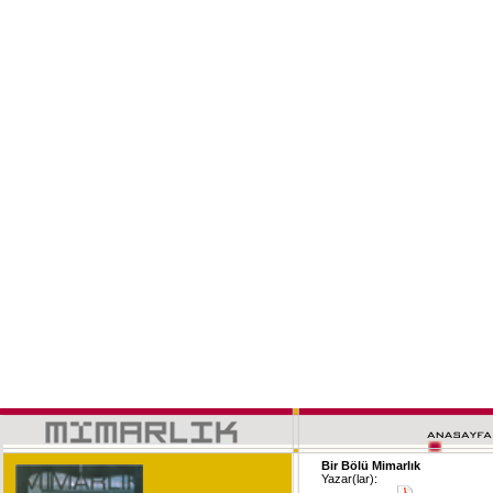
Bir Bölü Mimarlık
Yazar(lar):