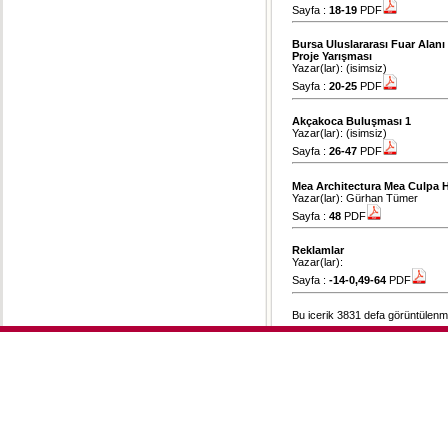
Sayfa :
18-19
PDF
Bursa Uluslararası Fuar Alanı
Proje Yarışması
Yazar(lar): (isimsiz)
Sayfa :
20-25
PDF
Akçakoca Buluşması 1
Yazar(lar): (isimsiz)
Sayfa :
26-47
PDF
Mea Architectura Mea Culpa 
Yazar(lar): Gürhan Tümer
Sayfa :
48
PDF
Reklamlar
Yazar(lar):
Sayfa :
-14-0,49-64
PDF
Bu icerik 3831 defa görüntülenmi