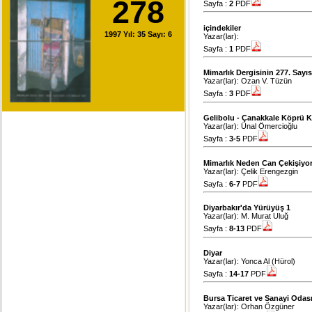
278
Sayfa :
2
PDF
içindekiler
1997 Yıl: 35 Sayı: 6
Yazar(lar):
Sayfa :
1
PDF
Mimarlık Dergisinin 277. Sayısı
Yazar(lar): Ozan V. Tüzün
Sayfa :
3
PDF
Gelibolu - Çanakkale Köprü K
Yazar(lar): Ünal Ömercioğlu
Sayfa :
3-5
PDF
Mimarlık Neden Can Çekişiyo
Yazar(lar): Çelik Erengezgin
Sayfa :
6-7
PDF
Diyarbakır'da Yürüyüş 1
Yazar(lar): M. Murat Uluğ
Sayfa :
8-13
PDF
Diyar
Yazar(lar): Yonca Al (Hürol)
Sayfa :
14-17
PDF
Bursa Ticaret ve Sanayi Odası
Yazar(lar): Orhan Özgüner